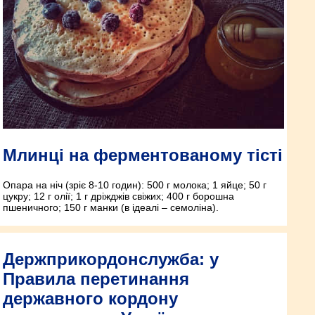
Млинці на ферментованому тісті
Опара на ніч (зріє 8-10 годин): 500 г молока; 1 яйце; 50 г
цукру; 12 г олії; 1 г дріжджів свіжих; 400 г борошна
пшеничного; 150 г манки (в ідеалі – семоліна).
Держприкордонслужба: у
Правила перетинання
державного кордону