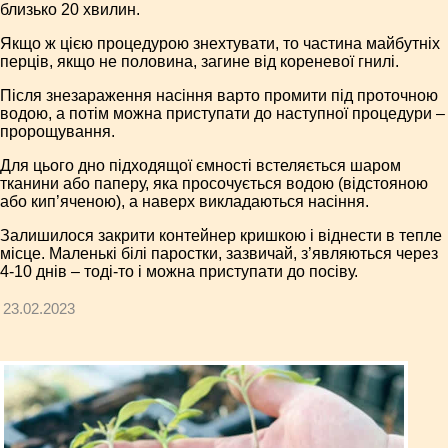
близько 20 хвилин.
Якщо ж цією процедурою знехтувати, то частина майбутніх
перців, якщо не половина, загине від кореневої гнилі.
Після знезараження насіння варто промити під проточною
водою, а потім можна приступати до наступної процедури –
пророщування.
Для цього дно підходящої ємності встеляється шаром
тканини або паперу, яка просочується водою (відстояною
або кип’яченою), а наверх викладаються насіння.
Залишилося закрити контейнер кришкою і віднести в тепле
місце. Маленькі білі паростки, зазвичай, з’являються через
4-10 днів – тоді-то і можна приступати до посіву.
23.02.2023