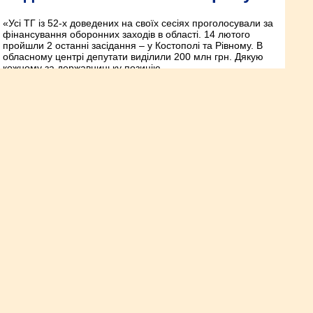
«Усі ТГ із 52-х доведених на своїх сесіях проголосували за
фінансування оборонних заходів в області. 14 лютого
пройшли 2 останні засідання – у Костополі та Рівному. В
обласному центрі депутати виділили 200 млн грн. Дякую
кожному за державницьку позицію.