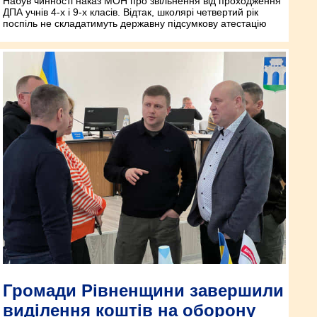
Набув чинності наказ МОН про звільнення від проходження
ДПА учнів 4-х і 9-х класів. Відтак, школярі четвертий рік
поспіль не складатимуть державну підсумкову атестацію
Громади Рівненщини завершили
виділення коштів на оборону