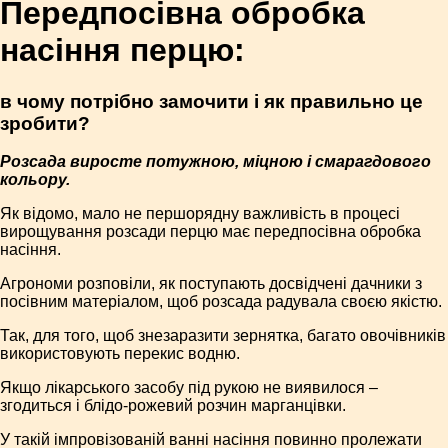
Передпосівна обробка
насіння перцю:
в чому потрібно замочити і як правильно це
зробити?
Розсада виросте потужною, міцною і смарагдового
кольору.
Як відомо, мало не першорядну важливість в процесі
вирощування розсади перцю має передпосівна обробка
насіння.
Агрономи розповіли, як поступають досвідчені дачники з
посівним матеріалом, щоб розсада радувала своєю якістю.
Так, для того, щоб знезаразити зернятка, багато овочівників
використовують перекис водню.
Якщо лікарського засобу під рукою не виявилося –
згодиться і блідо-рожевий розчин марганцівки.
У такій імпровізованій ванні насіння повинно пролежати