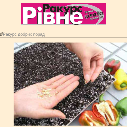
#
Ракурс добрих порад