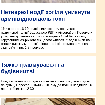
Нетверезі водії хотіли уникнути
адмінвідповідальності
19 лютого о 16:30 працівники сектору реагування
патрульної поліції Вараського РВП у мікрорайоні Перемоги
у Вараші зупинили автомобіль марки «Opel Vectra» під
керуванням 38-річного місцевого жителя. У водія були явні
ознаки алкогольного сп’яніння, що і підтвердив огляд на
стан сп’яніння: 2,7 проміле.
Тяжко травмувався на
будівництві
Повідомлення про падіння чоловіка з висоти у новобудові
по вулиці Пересопницькій у Рівному до поліції надійшло 20
лютого близько 12:30.