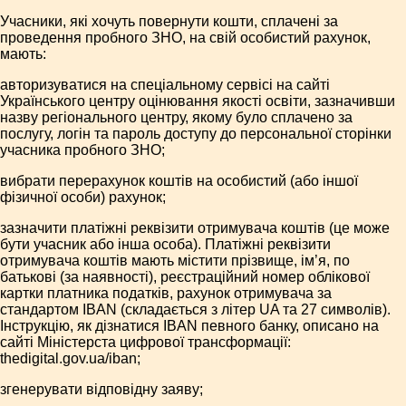
Учасники, які хочуть повернути кошти, сплачені за
проведення пробного ЗНО, на свій особистий рахунок,
мають:
авторизуватися на спеціальному сервісі на сайті
Українського центру оцінювання якості освіти, зазначивши
назву регіонального центру, якому було сплачено за
послугу, логін та пароль доступу до персональної сторінки
учасника пробного ЗНО;
вибрати перерахунок коштів на особистий (або іншої
фізичної особи) рахунок;
зазначити платіжні реквізити отримувача коштів (це може
бути учасник або інша особа). Платіжні реквізити
отримувача коштів мають містити прізвище, ім’я, по
батькові (за наявності), реєстраційний номер облікової
картки платника податків, рахунок отримувача за
стандартом IBAN (складається з літер UA та 27 символів).
Інструкцію, як дізнатися IBAN певного банку, описано на
сайті Міністерста цифрової трансформації:
thedigital.gov.ua/iban;
згенерувати відповідну заяву;