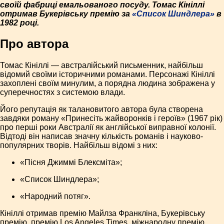
своїй фабриці емальованого посуду. Томас Кініллі
отримав Букерівську премію за
«Список Шиндлера»
в
1982 році.
Про автора
Томас Кініллі — австралійський письменник, найбільш
відомий своїми історичними романами. Персонажі Кініллі
захоплені своїм минулим, а порядна людина зображена у
суперечностях з системою влади.
Його репутація як талановитого автора була створена
завдяки роману «Принесіть жайворонків і героїв» (1967 рік)
про перші роки Австралії як англійської виправної колонії.
Відтоді він написав значну кількість романів і науково-
популярних творів. Найбільш відомі з них:
«Пісня Джиммі Блексміта»;
«Список Шиндлера»;
«Народний потяг».
Кініллі отримав премію Майлза Франкліна, Букерівську
премію, премію Los Angeles Times, міжнародну премію