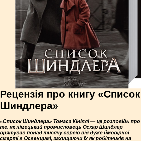
Рецензія про книгу «Список
Шиндлера»
«Список Шиндлера» Томаса Кініллі — це розповідь про
те, як німецький промисловець Оскар Шиндлер
врятував понад тисячу євреїв від дуже ймовірної
смерті в Освенцимі, захищаючи їх як робітників на