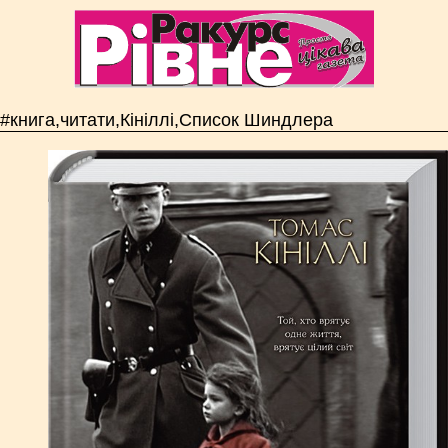
#книга,читати,Кініллі,Список Шиндлера