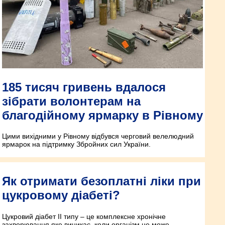
185 тисяч гривень вдалося
зібрати волонтерам на
благодійному ярмарку в Рівному
Цими вихідними у Рівному відбувся черговий велелюдний
ярмарок на підтримку Збройних сил України.
Як отримати безоплатні ліки при
цукровому діабеті?
Цукровий діабет ІІ типу – це комплексне хронічне
захворювання яке виникає, коли організм не може