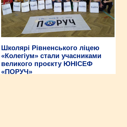
Школярі Рівненського ліцею
«Колегіум» стали учасниками
великого проєкту ЮНІСЕФ
«ПОРУЧ»
Це проєкт, який має на меті забезпечити психологічну
допомогу дітям, молоді та сім’ям, які постраждали від війни
за допомогою спорту, зокрема футболу, як інструменту
досягнення цілей.