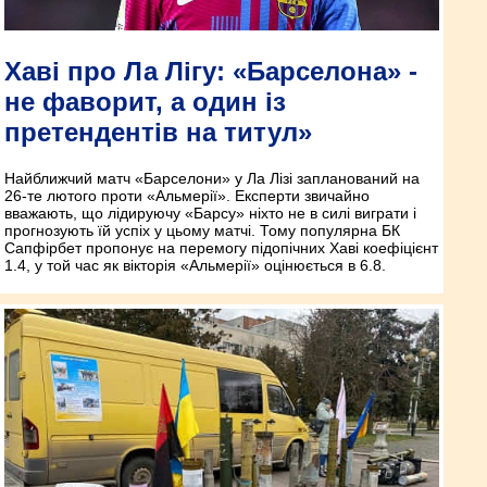
Хаві про Ла Лігу: «Барселона» -
не фаворит, а один із
претендентів на титул»
Найближчий матч «Барселони» у Ла Лізі запланований на
26-те лютого проти «Альмерії». Експерти звичайно
вважають, що лідируючу «Барсу» ніхто не в силі виграти і
прогнозують їй успіх у цьому матчі. Тому популярна БК
Сапфірбет пропонує на перемогу підопічних Хаві коефіцієнт
1.4, у той час як вікторія «Альмерії» оцінюється в 6.8.