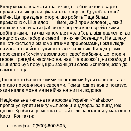
Книгу можна вважати класикою, і її обов’язково варто
прочитати, якщо ви цікавитесь історією Другої світової
війни. Це правдива історія, що робить її ще більш
вражаючою. Шиндлер — німецький промисловець, який
вирішив заснувати фабрику з переважно єврейськими
робітниками, і таким чином врятував їх від відправлення до
нацистських таборів смерті, таких як Освенцим. На шляху
він стикається з різноманітними проблемами, і різні люди
намагаються його зупинити, але чарівник Шиндлер зміг
переконати їх усіх у важливості своєї фабрики. Це історія
героїв, трагедій, насильства, надії та високої ціни свободи. І
Шиндлер був поруч, щоб захищати своїх Schindlerjuden до
самого кінця.
Дивовижно бачити, якими жорстокими були нацисти та як
погано поводилися з євреями. Роман однозначно показує,
який вплив може мати війна на життя людства.
Національна книжна платформа України «Yakaboo»
пропонує купити книгу «Список Шиндлера» за вигідною
ціною. Зробити це можна на сайті, чи завітавши у магазин в
Києві. Контакти:
телефон: 0(800)-600-505;