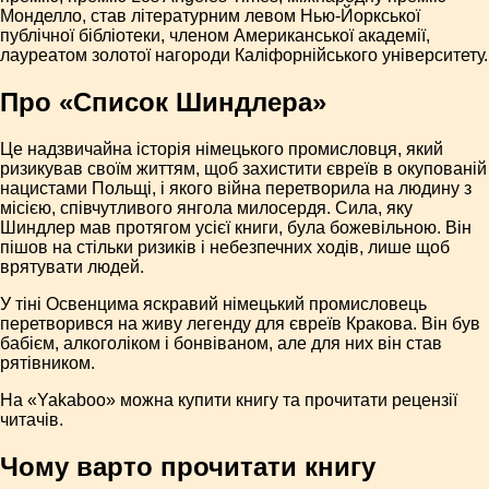
Монделло, став літературним левом Нью-Йоркської
публічної бібліотеки, членом Американської академії,
лауреатом золотої нагороди Каліфорнійського університету.
Про «Список Шиндлера»
Це надзвичайна історія німецького промисловця, який
ризикував своїм життям, щоб захистити євреїв в окупованій
нацистами Польщі, і якого війна перетворила на людину з
місією, співчутливого янгола милосердя. Сила, яку
Шиндлер мав протягом усієї книги, була божевільною. Він
пішов на стільки ризиків і небезпечних ходів, лише щоб
врятувати людей.
У тіні Освенцима яскравий німецький промисловець
перетворився на живу легенду для євреїв Кракова. Він був
бабієм, алкоголіком і бонвіваном, але для них він став
рятівником.
На «Yakaboo» можна купити книгу та прочитати рецензії
читачів.
Чому варто прочитати книгу