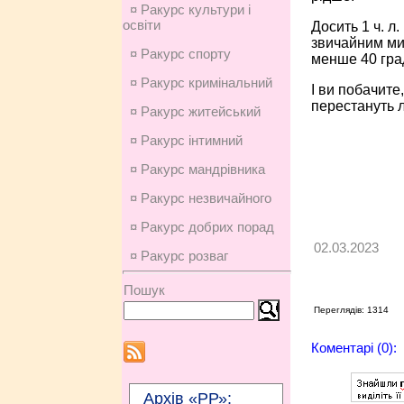
¤ Ракурс культури і
освіти
Досить 1 ч. л
звичайним ми
¤ Ракурс спорту
менше 40 град
¤ Ракурс кримінальний
І ви побачите
перестануть 
¤ Ракурс житейський
¤ Ракурс інтимний
¤ Ракурс мандрівника
¤ Ракурс незвичайного
¤ Ракурс добрих порад
02.03.2023
¤ Ракурс розваг
Пошук
Переглядів: 1314
Коментарі (0):
Архів «РР»: