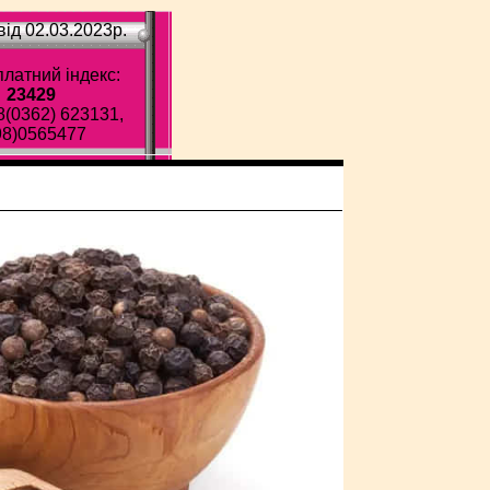
ід 02.03.2023p.
латний індекс:
23429
8(0362) 623131,
98)0565477