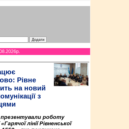
08.2026p.
ацює
ово: Рівне
ить на новий
омунікації з
цями
у презентували роботу
«Гарячої лінії Рівненської