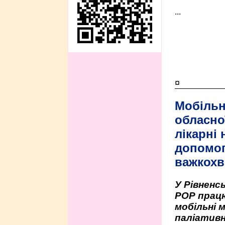
...
¤
Мобільн
обласно
лікарні
допомо
важкохв
У Рівненсь
РОР працю
мобільні 
паліативн