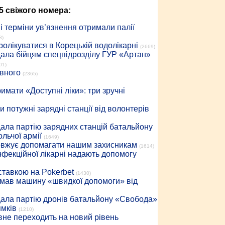
5 свіжого номера:
 терміни ув’язнення отримали палії
8)
ролікуватися в Корецькій водолікарні
(2669)
дала бійцям спецпідрозділу ГУР «Артан»
01)
івного
(2365)
имати «Доступні ліки»: три зручні
 потужні зарядні станції від волонтерів
дала партію зарядних станцій батальйону
льчої армії
(1649)
довжує допомагати нашим захисникам
(1614)
інфекційної лікарні надають допомогу
 ставкою на Pokerbet
(1430)
римав машину «швидкої допомоги» від
дала партію дронів батальйону «Свобода»
ямків
(1210)
вне переходить на новий рівень