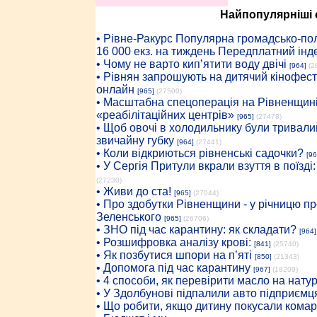
Найпопулярніші с
• Рiвне-Ракурс Популярна громадсько-пол
16 000 екз. на тиждень Передплатний інд
• Чому не варто кип’ятити воду двічі
[964]
(2
• Рівнян запрошують на дитячий кінофест
онлайн
[965]
(27500)
• Масштабна спецоперація на Рівненщині
«реабілітаційних центрів»
[965]
(27478)
• Щоб овочі в холодильнику були тривалий
звичайну губку
[964]
(27441)
• Коли відкриються рівненські садочки?
[96
• У Сергія Притули вкрали взуття в поїзді
(27230)
• Живи до ста!
[965]
(27044)
• Про здобутки Рівненщини - у річницю 
Зеленського
[965]
(26706)
• ЗНО під час карантину: як складати?
[964]
• Розшифровка аналізу крові:
[841]
(25740)
• Як позбутися шпори на п’яті
[850]
(21343)
• Допомога під час карантину
[967]
(18209)
• 4 способи, як перевірити масло на нату
• У Здолбунові підпалили авто підприємц
• Що робити, якщо дитину покусали комар