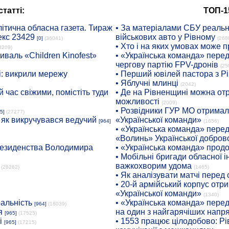
татті:
ТОП-1
ітична обласна газета. Тираж
• За матеріалами СБУ реальні
екс 23429
військових авто у Рівному
[0]
(36041)
(268
• Хто і на яких умовах може п
8209)
иваль «Children Kinofest»
• «Українська команда» пере
чергову партію FPV-дронів
(25
: викрили мережу
• Перший ювілей пастора з Р
• Яблучні млинці
(2042)
 час свіжими, помістіть туди
• Де на Рівненщині можна отр
можливості
(2009)
• Розвідники ГУР МО отримали
5]
(27277)
: як викручувався ведучий
«Української команди»
[964]
(1656)
• «Українська команда» пере
«Волинь» Української доброво
президенства Володимира
• «Українська команда» про
• Мобільні бригади обласної 
важкохворим удома
(26262)
(1465)
• Як аналізувати матчі перед
• 20-й армійський корпус от
«Української команди»
(1340)
ральність
• «Українська команда» пере
[964]
(18039)
я
на один з найгарячіших напр
[965]
(17525)
і
• 1553 працює цілодобово: Рі
[965]
(17215)