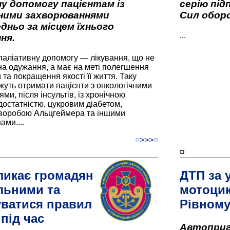
у допомогу пацієнтам із
серію під
вними захворюваннями
Сил оборо
дньо за місцем їхнього
...
ня.
паліативну допомогу — лікування, що не
а одужання, а має на меті полегшення
та покращення якості її життя. Таку
жуть отримати пацієнти з онкологічними
и, після інсультів, із хронічною
остатністю, цукровим діабетом,
хворобою Альцгеймера та іншими
ами....
=>>>=
¤
ликає громадян
ДТП за 
льними та
мотоцик
ватися правил
Рівном
під час
Автоприго