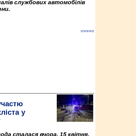
палів службових автомобілів
ни.
=>>>=
участю
ліста у
у
да сталася вчора, 15 квітня,