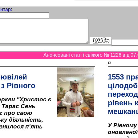
нтар:
Анонсовані статті свіжого № 1226 від 07.
¤
 ювілей
1553 пр
 з Рівного
цілодоб
переход
ркви "Христос є
рівень к
" Тарас Сень
мешкан
є про свою
ку діяльність,
У Рівном
внилося п'ять
оновленої 