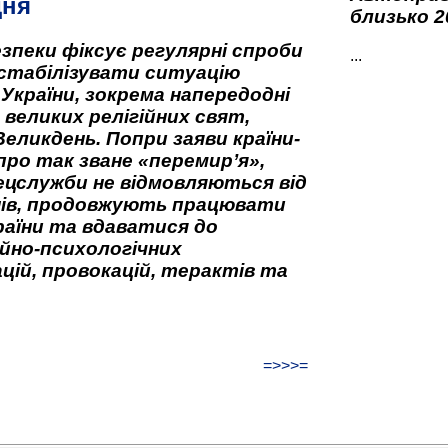
дня
близько 2
зпеки фіксує регулярні спроби
...
стабілізувати ситуацію
 України, зокрема напередодні
 великих релігійних свят,
Великдень. Попри заяви країни-
про так зване «перемир’я»,
ецслужби не відмовляються від
нів, продовжують працювати
аїни та вдаватися до
йно-психологічних
цій, провокацій, терактів та
=>>>=