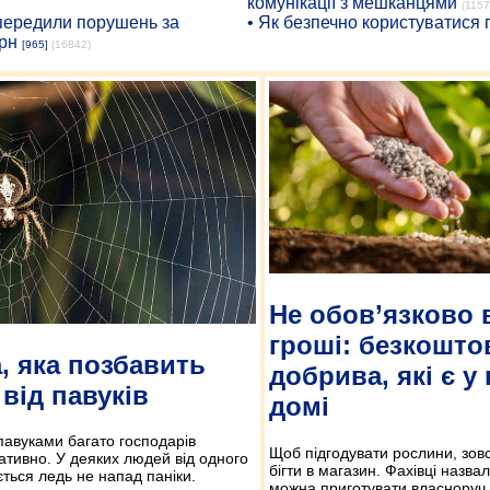
комунікації з мешканцями
(1157
опередили порушень за
• Як безпечно користуватися
рн
[965]
(16842)
Не обов’язково 
гроші: безкошто
, яка позбавить
добрива, які є у
від павуків
домі
 павуками багато господарів
Щоб підгодувати рослини, зовс
ативно. У деяких людей від одного
бігти в магазин. Фахівці назвал
ється ледь не напад паніки.
можна приготувати власноруч.