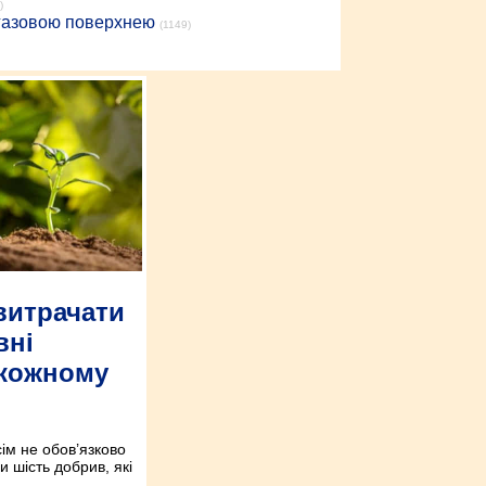
)
 газовою поверхнею
(1149)
витрачати
вні
 кожному
ім не обов’язково
и шість добрив, які