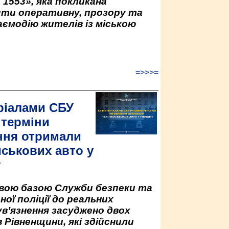
 1553», яка покликана
ити оперативну, прозору та
аємодію жителів із міською
=>>>=
ріалами СБУ
 терміни
ння отримали
йськових авто у
у
овою базою Служби безпеки та
ної поліції до реальних
ув’язнення засуджено двох
 Рівненщини, які здійснили