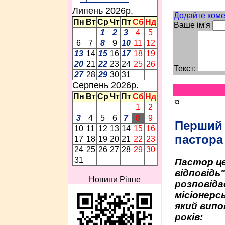
Липень 2026p.
Додайте коме
Пн
Вт
Ср
Чт
Пт
Сб
Нд
Ваше ім'я
1
2
3
4
5
6
7
8
9
10
11
12
13
14
15
16
17
18
19
20
21
22
23
24
25
26
Текст:
27
28
29
30
31
Серпень 2026p.
Пн
Вт
Ср
Чт
Пт
Сб
Нд
¤
1
2
3
4
5
6
7
8
9
Перший
10
11
12
13
14
15
16
пастора
17
18
19
20
21
22
23
24
25
26
27
28
29
30
31
Пастор це
відповідь
Новини Рівне
розповіда
місіонерсь
який випо
років: