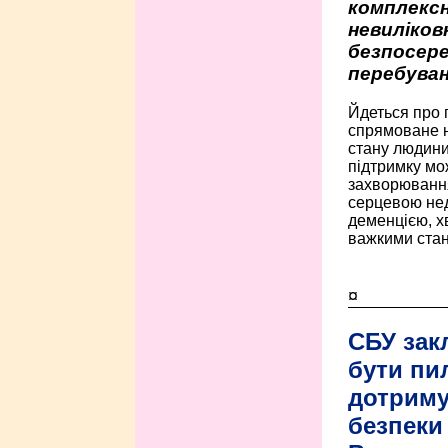
комплексн
невиліко
безпосере
перебуван
Йдеться про 
спрямоване н
стану людини 
підтримку мо
захворюванням
серцевою нед
деменцією, 
важкими стан
¤
СБУ зак
бути пи
дотриму
безпеки 