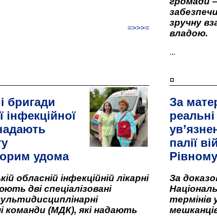
громади –
забезпеч
зручну вз
=>>>=
владою.
...
¤
і бригади
За мате
ї інфекційної
реальні
 надають
ув’язне
гу
палії ві
орим удома
Рівном
кій обласній інфекційній лікарні
За доказ
ють дві спеціалізовані
Національ
мультидисциплінарні
термінів 
і команди (МДК), які надають
мешканців