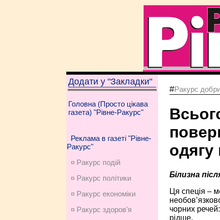
Додати у "Закладки"
#
Ракурс добри
Головна (Просто цікава
Всього
газета) "Рівне-Ракурс"
повер
Реклама в газеті "Рівне-
одягу 
Ракурс"
¤ Ракурс подій
Білизна післ
¤ Ракурс політики
Ця спеція – м
¤ Ракурс економiки
необов’язков
чорних речей:
¤ Ракурс здоров'я
рідше.