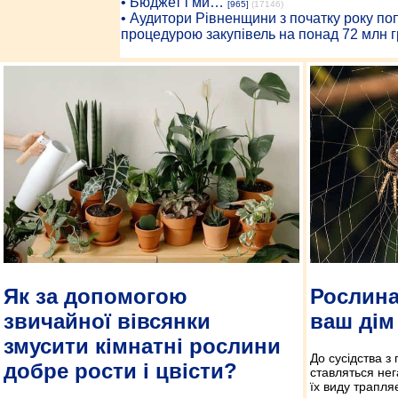
• Бюджет і ми…
[965]
(17146)
• Аудитори Рівненщини з початку року п
процедурою закупівель на понад 72 млн г
Рослина
Як за допомогою
ваш дім 
звичайної вівсянки
змусити кімнатні рослини
До сусідства з
добре рости і цвісти?
ставляться нег
їх виду трапля