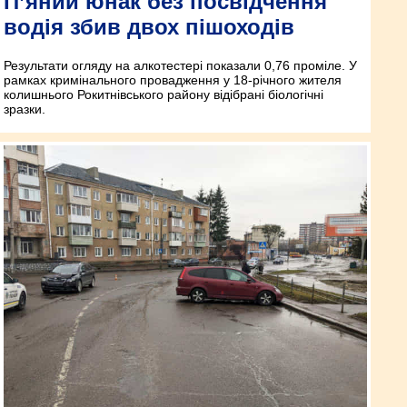
П’яний юнак без посвідчення
водія збив двох пішоходів
Результати огляду на алкотестері показали 0,76 проміле. У
рамках кримінального провадження у 18-річного жителя
колишнього Рокитнівського району відібрані біологічні
зразки.