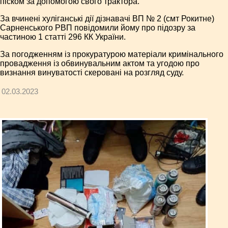
піском за допомогою свого трактора.
За вчинені хуліганські дії дізнавачі ВП № 2 (смт Рокитне)
Сарненського РВП повідомили йому про підозру за
частиною 1 статті 296 КК України.
За погодженням із прокуратурою матеріали кримінального
провадження із обвинувальним актом та угодою про
визнання винуватості скеровані на розгляд суду.
02.03.2023