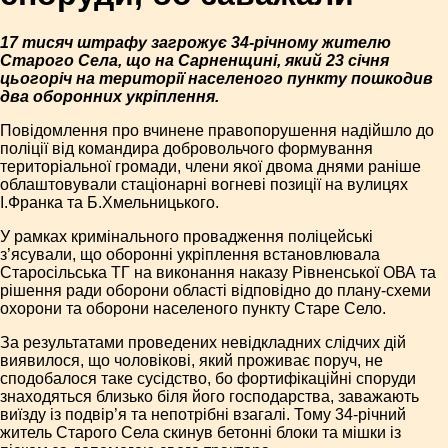
17 тисяч штрафу загрожує 34-річному жителю
Старого Села, що на Сарненщині, який 23 січня
цьогоріч на території населеного пункту пошкодив
два оборонних укріплення.
Повідомлення про вчинене правопорушення надійшло до
поліції від командира добровольчого формування
територіальної громади, члени якої двома днями раніше
облаштовували стаціонарні вогневі позиції на вулицях
І.Франка та Б.Хмельницького.
У рамках кримінального провадження поліцейські
з’ясували, що оборонні укріплення встановлювала
Старосільська ТГ на виконання наказу Рівненської ОВА та
рішення ради оборони області відповідно до плану-схеми
охорони та оборони населеного пункту Старе Село.
За результатами проведених невідкладних слідчих дій
виявилося, що чоловікові, який проживає поруч, не
сподобалося таке сусідство, бо фортифікаційні споруди
знаходяться близько біля його господарства, заважають
виїзду із подвір’я та непотрібні взагалі. Тому 34-річний
житель Старого Села скинув бетонні блоки та мішки із