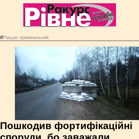
#
Ракурс кримінальний
Пошкодив фортифікаційні
споруди, бо заважали