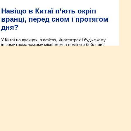
Навіщо в Китаї п’ють окріп
вранці, перед сном і протягом
дня?
У Китаї на вулицях, в офісах, кінотеатрах і будь-якому
іншому громадському місці можна помітити бойлери з
гарячою водою. До них раз у раз підходять люди різного
віку, наповнюють невеликі термоси, які всюди носять з
собою.