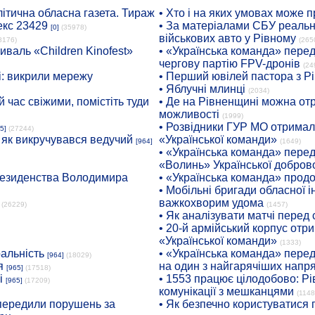
ітична обласна газета. Тираж
• Хто і на яких умовах може п
екс 23429
• За матеріалами СБУ реальні
[0]
(35978)
військових авто у Рівному
8176)
(265
иваль «Children Kinofest»
• «Українська команда» пере
чергову партію FPV-дронів
(24
: викрили мережу
• Перший ювілей пастора з Р
• Яблучні млинці
(2034)
 час свіжими, помістіть туди
• Де на Рівненщині можна отр
можливості
(1999)
• Розвідники ГУР МО отримали
5]
(27244)
: як викручувався ведучий
«Української команди»
[964]
(1649)
• «Українська команда» пере
«Волинь» Української доброво
президенства Володимира
• «Українська команда» про
• Мобільні бригади обласної 
важкохворим удома
(26229)
(1457)
• Як аналізувати матчі перед
• 20-й армійський корпус от
«Української команди»
(1333)
ральність
• «Українська команда» пере
[964]
(18029)
я
на один з найгарячіших напр
[965]
(17518)
і
• 1553 працює цілодобово: Рі
[965]
(17209)
комунікації з мешканцями
(1148
опередили порушень за
• Як безпечно користуватися