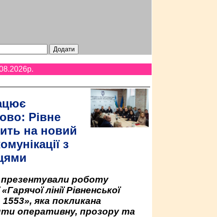
08.2026p.
ацює
ово: Рівне
ить на новий
омунікації з
цями
у презентували роботу
«Гарячої лінії Рівненської
 1553», яка покликана
ити оперативну, прозору та