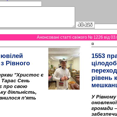
Анонсовані статті свіжого № 1226 від 03.
¤
 ювілей
1553 пр
 з Рівного
цілодоб
переход
ркви "Христос є
рівень к
" Тарас Сень
мешкан
є про свою
ку діяльність,
У Рівном
внилося п'ять
оновленої 
громади –
забезпеч