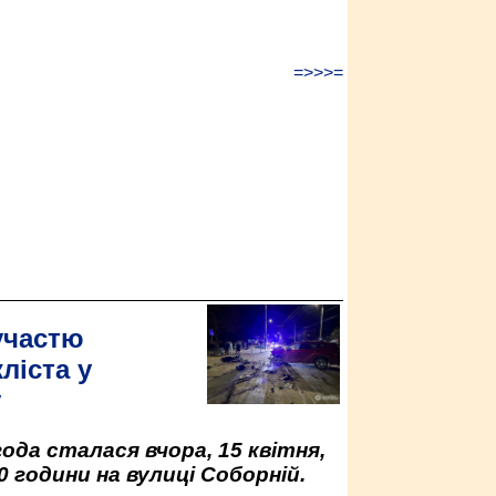
=>>>=
участю
ліста у
у
да сталася вчора, 15 квітня,
0 години на вулиці Соборній.