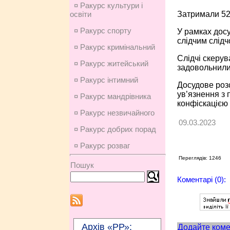
¤ Ракурс культури і
Затримали 52-
освіти
¤ Ракурс спорту
У рамках досу
слідчим слідч
¤ Ракурс кримінальний
Слідчі скерув
¤ Ракурс житейський
задовольнили 
¤ Ракурс інтимний
Досудове розс
ув’язнення з 
¤ Ракурс мандрівника
конфіскацією
¤ Ракурс незвичайного
09.03.2023
¤ Ракурс добрих порад
¤ Ракурс розваг
Переглядів: 1246
Пошук
Коментарі (0):
Архів «РР»:
Додайте коме