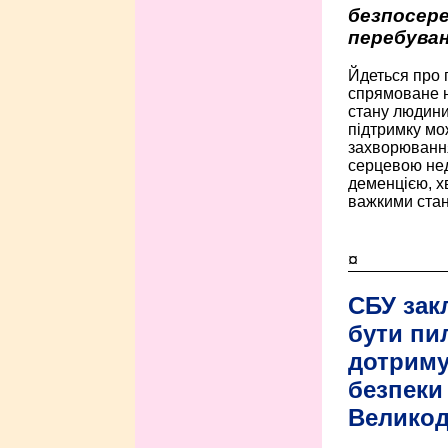
безпосере
перебуван
Йдеться про 
спрямоване н
стану людини 
підтримку мо
захворюванням
серцевою нед
деменцією, 
важкими стан
¤
СБУ зак
бути пи
дотриму
безпеки 
Велико