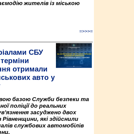
аємодію жителів із міською
=>>>=
ріалами СБУ
 терміни
ння отримали
йськових авто у
у
овою базою Служби безпеки та
ної поліції до реальних
ув’язнення засуджено двох
 Рівненщини, які здійснили
палів службових автомобілів
ни.