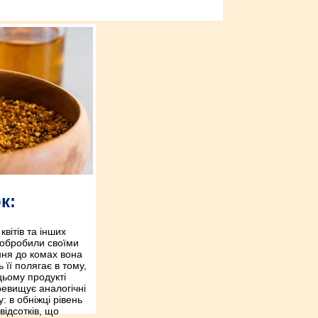
к:
вітів та інших
 обробили своїми
ня до комах вона
 її полягає в тому,
цьому продукті
ревищує аналогічні
: в обніжці рівень
відсотків, що