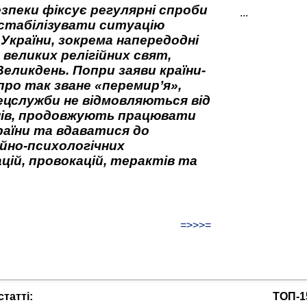
зпеки фіксує регулярні спроби
...
стабілізувати ситуацію
 України, зокрема напередодні
 великих релігійних свят,
Великдень. Попри заяви країни-
про так зване «перемир’я»,
ецслужби не відмовляються від
нів, продовжують працювати
аїни та вдаватися до
йно-психологічних
цій, провокацій, терактів та
=>>>=
татті:
ТОП-1