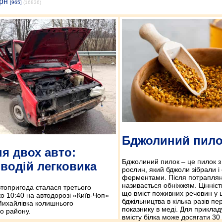
рн
[965]
(16836)
Бджолиний пило
ня двох авто:
Бджолиний пилок – це пилок з к
 водій легковика
рослин, який бджоли зібрали і
ферментами. Після потраплян
називається обніжжям. Цінність
топригода сталася третього
що вміст поживних речовин у 
о 10:40 на автодорозі «Київ-Чоп»
бджільництва в кілька разів пе
Михайлівка колишнього
показнику в меді. Для прикладу
о району.
вмісту білка може досягати 30 