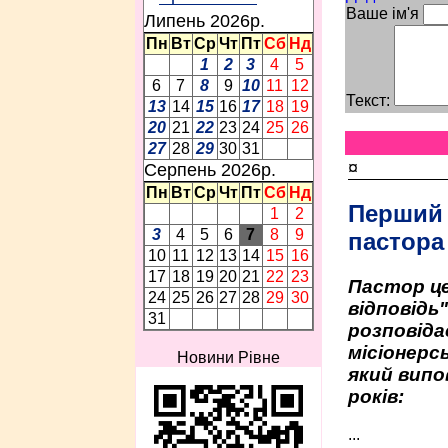
Ваше ім'я
Липень 2026p.
Пн
Вт
Ср
Чт
Пт
Сб
Нд
1
2
3
4
5
6
7
8
9
10
11
12
Текст:
13
14
15
16
17
18
19
20
21
22
23
24
25
26
27
28
29
30
31
¤
Серпень 2026p.
Пн
Вт
Ср
Чт
Пт
Сб
Нд
Перший
1
2
3
4
5
6
7
8
9
пастора
10
11
12
13
14
15
16
17
18
19
20
21
22
23
Пастор це
24
25
26
27
28
29
30
відповідь
31
розповіда
місіонерсь
Новини Рівне
який випо
років:
...