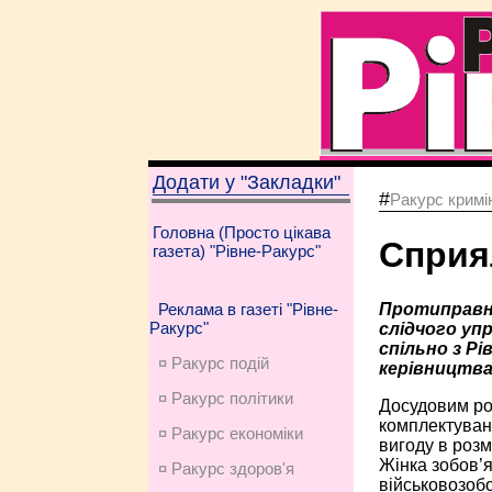
Додати у "Закладки"
#
Ракурс кримі
Головна (Просто цікава
Сприя
газета) "Рівне-Ракурс"
Протиправну
Реклама в газеті "Рівне-
Ракурс"
слідчого уп
спільно з Р
¤ Ракурс подій
керівництва
¤ Ракурс політики
Досудовим ро
комплектуван
¤ Ракурс економiки
вигоду в роз
Жінка зобов’я
¤ Ракурс здоров'я
військовозобо