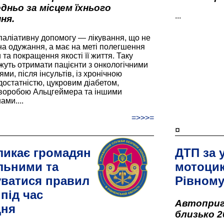
дньо за місцем їхнього
...
ня.
паліативну допомогу — лікування, що не
а одужання, а має на меті полегшення
та покращення якості її життя. Таку
жуть отримати пацієнти з онкологічними
и, після інсультів, із хронічною
остатністю, цукровим діабетом,
хворобою Альцгеймера та іншими
ами....
=>>>=
¤
ликає громадян
ДТП за 
льними та
мотоцик
ватися правил
Рівном
під час
Автоприго
дня
близько 2