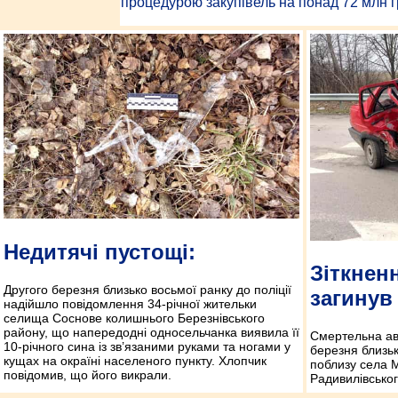
процедурою закупівель на понад 72 млн г
Недитячі пустощі:
Зіткнен
Другого березня близько восьмої ранку до поліції
загинув
надійшло повідомлення 34-річної жительки
селища Соснове колишнього Березнівського
району, що напередодні односельчанка виявила її
Смертельна ав
10-річного сина із зв’язаними руками та ногами у
березня близьк
кущах на окраїні населеного пункту. Хлопчик
поблизу села 
повідомив, що його викрали.
Радивилівськог