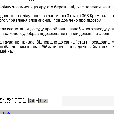
річну зловмисницю другого березня під час передачі коштів
дового розслідування за частиною 3 статті 368 Кримінально
ого управління зловмисниці повідомлено про підозру.
али клопотання до суду про обрання запобіжного заходу у ви
частково: суд обрав підозрюваній нічний домашній арешт.
лідування триває. Відповідно до санкції статті посадовиці 
позбавленням права обіймати певні посади чи займатися пев
 майна.
нтар: