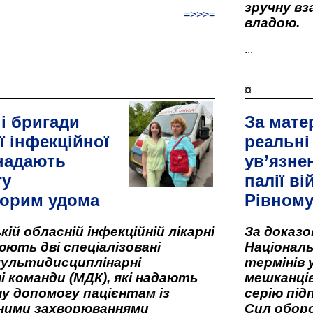
зручну вз
=>>>=
владою.
...
¤
і бригади
За мате
ї інфекційної
реальні
 надають
ув’язне
гу
палії ві
орим удома
Рівном
кій обласній інфекційній лікарні
За доказ
ють дві спеціалізовані
Національ
мультидисциплінарні
термінів 
і команди (МДК), які надають
мешканців
у допомогу пацієнтам із
серію під
вними захворюваннями
Сил оборо