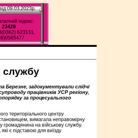
ід 09.03.2023p.
латний індекс:
23429
8(0362) 623131,
98)0565477
у службу
та Березне, задокументували слідчі
супроводу працівників УСР регіону,
вопорядку за процесуального
ого територіального центру
 становищем, вимагала неправомірну
у громадянина на військову службу.
які є підставою для виїзду