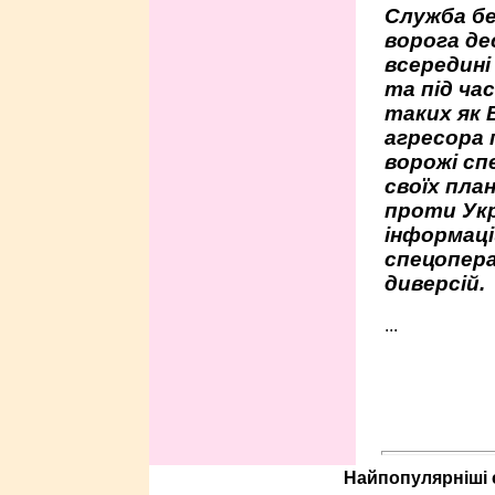
Служба бе
ворога де
всередині
та під час
таких як 
агресора 
ворожі сп
своїх пла
проти Укр
інформаці
спецопера
диверсій.
...
Найпопулярніші с