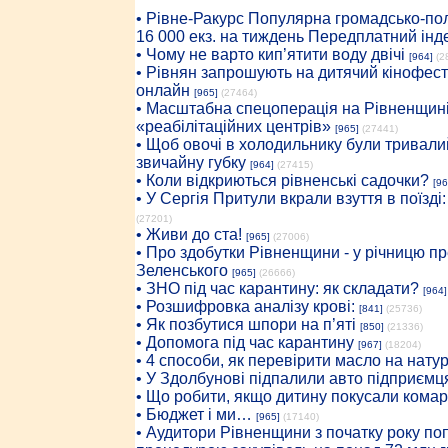
• Рiвне-Ракурс Популярна громадсько-пол
16 000 екз. на тиждень Передплатний інд
• Чому не варто кип’ятити воду двічі
[964]
(2
• Рівнян запрошують на дитячий кінофест
онлайн
[965]
(27464)
• Масштабна спецоперація на Рівненщині
«реабілітаційних центрів»
[965]
(27441)
• Щоб овочі в холодильнику були тривалий
звичайну губку
[964]
(27415)
• Коли відкриються рівненські садочки?
[96
• У Сергія Притули вкрали взуття в поїзді
(27201)
• Живи до ста!
[965]
(27006)
• Про здобутки Рівненщини - у річницю 
Зеленського
[965]
(26666)
• ЗНО під час карантину: як складати?
[964]
• Розшифровка аналізу крові:
[841]
(25736)
• Як позбутися шпори на п’яті
[850]
(21336)
• Допомога під час карантину
[967]
(18204)
• 4 способи, як перевірити масло на нату
• У Здолбунові підпалили авто підприємц
• Що робити, якщо дитину покусали комар
• Бюджет і ми…
[965]
(17140)
• Аудитори Рівненщини з початку року п