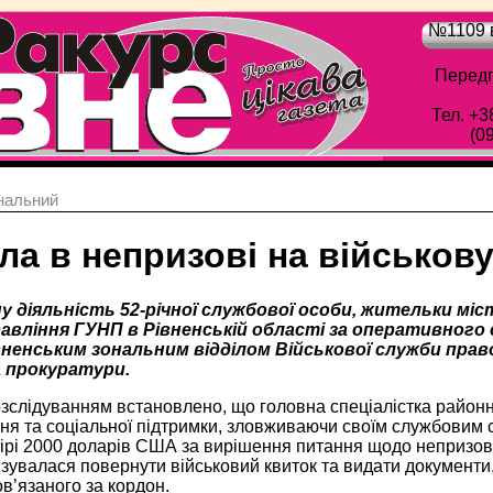
№1109 в
Передп
Тел. +3
(0
нальний
ла в непризові на військов
 діяльність 52-річної службової особи, жительки міс
равління ГУНП в Рівненській області за оперативного 
івненським зональним відділом Військової служби пра
 прокуратури.
зслідуванням встановлено, що головна спеціалістка районн
ня та соціальної підтримки, зловживаючи своїм службовим
мірі 2000 доларів США за вирішення питання щодо непризов
зувалася повернути військовий квиток та видати документи, 
в’язаного за кордон.