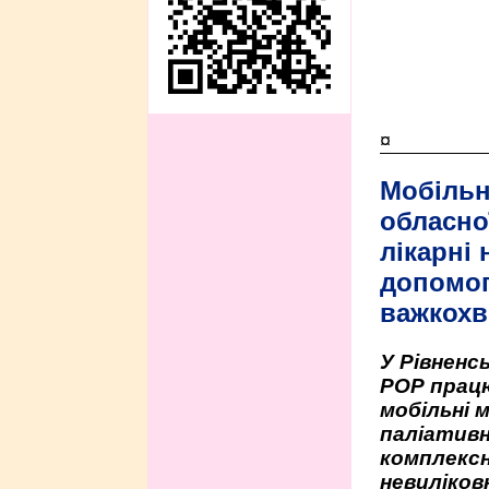
¤
Мобільн
обласно
лікарні
допомо
важкохв
У Рівненсь
РОР працю
мобільні 
паліативн
комплексн
невиліко