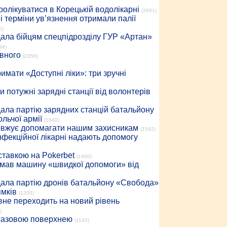
ролікуватися в Корецькій водолікарні
(2661)
 терміни ув’язнення отримали палії
0)
дала бійцям спецпідрозділу ГУР «Артан»
94)
івного
(2356)
имати «Доступні ліки»: три зручні
 потужні зарядні станції від волонтерів
дала партію зарядних станцій батальйону
льчої армії
(1640)
довжує допомагати нашим захисникам
(1592)
інфекційної лікарні надають допомогу
 ставкою на Pokerbet
(1400)
римав машину «швидкої допомоги» від
дала партію дронів батальйону «Свобода»
ямків
(1200)
вне переходить на новий рівень
)
 газовою поверхнею
(1142)