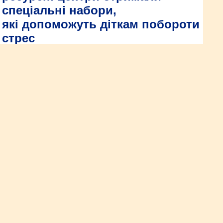
спеціальні набори,
які допоможуть діткам побороти
стрес
На базі Рівненського обласного інституту післядипломної
педагогічної освіти відбувся спеціальний тренінг для
керівників інклюзивно-ресурсних центрів та практичних
психологів.