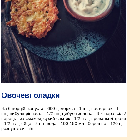
Овочеві оладки
На 6 порцій: капуста - 600 г; морква - 1 шт.; пастернак - 1
шт.; цибуля ріпчаста - 1/2 шт; цибуля зелена - 3-4 пера; сіль/
перець - за смаком; сухий часник - 1/2 ч.л.; прованські трави
- 1/2 ч.л.; яйце - 2 шт; вода - 100-150 мл.; борошно - 120 г;
розпушувач - 5г.