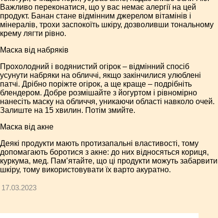
Важливо переконатися, що у вас немає алергії на цей
продукт. Банан стане відмінним джерелом вітамінів і
мінералів, трохи заспокоїть шкіру, дозволивши тональному
крему лягти рівно.
Маска від набряків
Прохолодний і водянистий огірок – відмінний спосіб
усунути набряки на обличчі, якщо закінчилися улюблені
патчі. Дрібно поріжте огірок, а ще краще – подрібніть
блендером. Добре розмішайте з йогуртом і рівномірно
нанесіть маску на обличчя, уникаючи області навколо очей.
Залиште на 15 хвилин. Потім змийте.
Маска від акне
Деякі продукти мають протизапальні властивості, тому
допомагають боротися з акне: до них відносяться кориця,
куркума, мед. Пам’ятайте, що ці продукти можуть забарвити
шкіру, тому використовувати їх варто акуратно.
17.03.2023