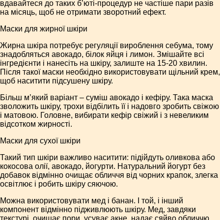
вдавайтеся до таких б’юті-процедур не частіше пари разів
на місяць, щоб не отримати зворотний ефект.
Маски для жирної шкіри
Жирна шкіра потребує регуляції вироблення себума, тому
знадобляться авокадо, білок яйця і лимон. Змішайте всі
інгредієнти і нанесіть на шкіру, залиште на 15-20 хвилин.
Після такої маски необхідно використовувати щільний крем,
щоб наситити підсушену шкіру.
Більш м’який варіант – суміш авокадо і кефіру. Така маска
зволожить шкіру, трохи відбілить її і надовго зробить свіжою
і матовою. Головне, вибирати кефір свіжий і з невеликим
відсотком жирності.
Маски для сухої шкіри
Такий тип шкіри важливо наситити: підійдуть оливкова або
кокосова олії, авокадо, йогурти. Натуральний йогурт без
добавок відмінно очищає обличчя від чорних крапок, злегка
освітлює і робить шкіру сяючою.
Можна використовувати мед і банан. І той, і інший
компонент відмінно підживлюють шкіру. Мед, завдяки
текстурі, очищає пори, усуває акне, надає сяйво обличчю.