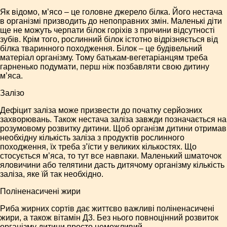
Як відомо, м’ясо – це головне джерело білка. Його нестача
в організмі призводить до непоправних змін. Маленькі діти
ще не можуть черпати білок горіхів з причини відсутності
зубів. Крім того, рослинний білок істотно відрізняється від
білка тваринного походження. Білок – це будівельний
матеріал організму. Тому батькам-вегетаріанцям треба
гарненько подумати, перш ніж позбавляти свою дитину
м’яса.
Залізо
Дефіцит заліза може призвести до початку серйозних
захворювань. Також нестача заліза завжди позначається на
розумовому розвитку дитини. Щоб організм дитини отримав
необхідну кількість заліза з продуктів рослинного
походження, їх треба з’їсти у великих кількостях. Що
стосується м’яса, то тут все навпаки. Маленький шматочок
яловичини або телятини дасть дитячому організму кількість
заліза, яке їй так необхідно.
Поліненасичені жири
Риба жирних сортів дає життєво важливі поліненасичені
жири, а також вітамін Д3. Без нього повноцінний розвиток
організму дитини просто неможливий.