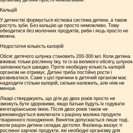
Кальцій
У дитинстві формується кісткова система дитини, а також
ростуть зуби. Без кальцію це просто неможливо. Тому
обходитися без молочних продуктів, риби і яєць просто не
можна.
Недостатня кількість калорій
Обсяг дитячого шлунка становить 200-300 мл. Коли дитина
вживає тільки рослинну їжу, то із-за великого обсягу, шлунок
заповнюється швидко. Проте необхідну кількість калорій
організм не отримує. Дитині треба постійно рости і
розвиватися. Саме з цієї причини в дитячий організм має
надходити стільки калорій, скільки належить, але ніяк не
менше.
Лікарі стверджують, що діти до двох років просто не
зможуть бути здоровими, якщо батьки будуть їх годувати
вегетаріанською їжею. Після двох років також не
рекомендується виключати з раціону малюка продукти
тваринного походження. Виняток допускається лише тоді,
коли раціон дитини складає дієтолог. Фахівець вказує ті
рослинні харчові продукти, які необхідні організму для