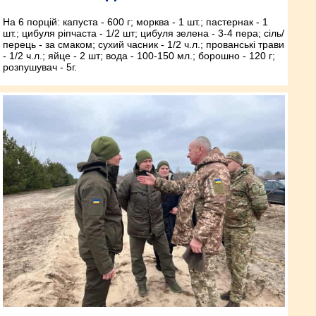
На 6 порцій: капуста - 600 г; морква - 1 шт.; пастернак - 1
шт.; цибуля ріпчаста - 1/2 шт; цибуля зелена - 3-4 пера; сіль/
перець - за смаком; сухий часник - 1/2 ч.л.; прованські трави
- 1/2 ч.л.; яйце - 2 шт; вода - 100-150 мл.; борошно - 120 г;
розпушувач - 5г.