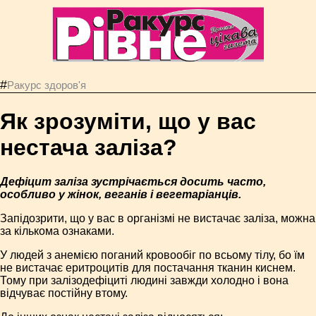
#
Ракурс здоров'я
Як зрозуміти, що у вас
нестача заліза?
Дефіцит заліза зустрічається досить часто,
особливо у жінок, веганів і вегетаріанців.
Запідозрити, що у вас в організмі не вистачає заліза, можна
за кількома ознаками.
У людей з анемією поганий кровообіг по всьому тілу, бо їм
не вистачає еритроцитів для постачання тканин киснем.
Тому при залізодефіциті людині завжди холодно і вона
відчуває постійну втому.