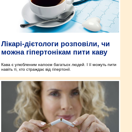
Лікарі-дієтологи розповіли, чи
можна гіпертонікам пити каву
Кава є улюбленим напоєм багатьох людей. І її можуть пити
навіть ті, хто страждає від гіпертонії.