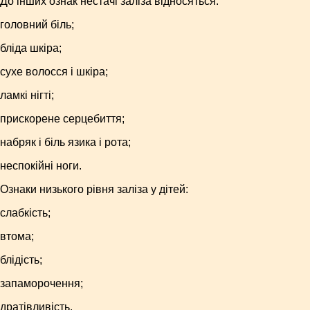
До інших ознак нестачі заліза відносяться:
головний біль;
бліда шкіра;
сухе волосся і шкіра;
ламкі нігті;
прискорене серцебиття;
набряк і біль язика і рота;
неспокійні ноги.
Ознаки низького рівня заліза у дітей:
слабкість;
втома;
блідість;
запаморочення;
дратівливість.