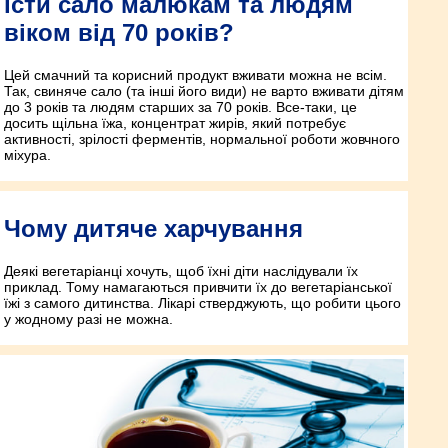
їсти сало малюкам та людям
віком від 70 років?
Цей смачний та корисний продукт вживати можна не всім.
Так, свиняче сало (та інші його види) не варто вживати дітям
до 3 років та людям старших за 70 років. Все-таки, це
досить щільна їжа, концентрат жирів, який потребує
активності, зрілості ферментів, нормальної роботи жовчного
міхура.
Чому дитяче харчування
Деякі вегетаріанці хочуть, щоб їхні діти наслідували їх
приклад. Тому намагаються привчити їх до вегетаріанської
їжі з самого дитинства. Лікарі стверджують, що робити цього
у жодному разі не можна.