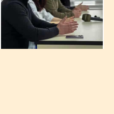
У Рівненському міському
пологовому будинку оновили
відділення