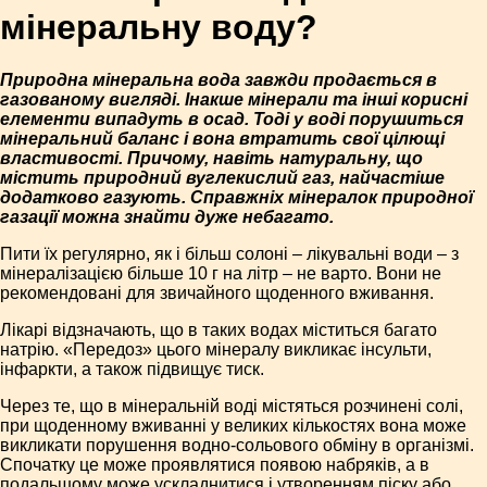
мінеральну воду?
Природна мінеральна вода завжди продається в
газованому вигляді. Інакше мінерали та інші корисні
елементи випадуть в осад. Тоді у воді порушиться
мінеральний баланс і вона втратить свої цілющі
властивості. Причому, навіть натуральну, що
містить природний вуглекислий газ, найчастіше
додатково газують. Справжніх мінералок природної
газації можна знайти дуже небагато.
Пити їх регулярно, як і більш солоні – лікувальні води – з
мінералізацією більше 10 г на літр – не варто. Вони не
рекомендовані для звичайного щоденного вживання.
Лікарі відзначають, що в таких водах міститься багато
натрію. «Передоз» цього мінералу викликає інсульти,
інфаркти, а також підвищує тиск.
Через те, що в мінеральній воді містяться розчинені солі,
при щоденному вживанні у великих кількостях вона може
викликати порушення водно-сольового обміну в організмі.
Спочатку це може проявлятися появою набряків, а в
подальшому може ускладнитися і утворенням піску або