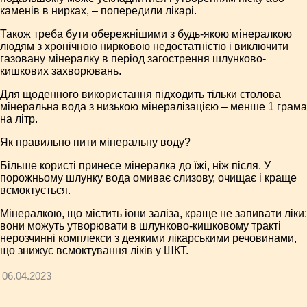
каменів в нирках, – попередили лікарі.
Також треба бути обережнішими з будь-якою мінералкою
людям з хронічною нирковою недостатністю і виключити
газовану мінералку в період загострення шлунково-
кишкових захворювань.
Для щоденного використання підходить тільки столова
мінеральна вода з низькою мінералізацією – менше 1 грама
на літр.
Як правильно пити мінеральну воду?
Більше користі принесе мінералка до їжі, ніж після. У
порожньому шлунку вода омиває слизову, очищає і краще
всмоктується.
Мінералкою, що містить іони заліза, краще не запивати ліки:
вони можуть утворювати в шлунково-кишковому тракті
нерозчинні комплекси з деякими лікарськими речовинами,
що знижує всмоктування ліків у ШКТ.
06.04.2023