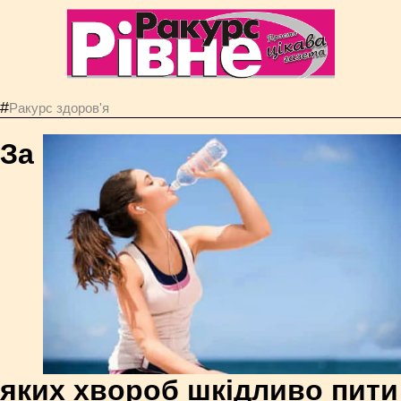
#
Ракурс здоров'я
За
яких хвороб шкідливо пити