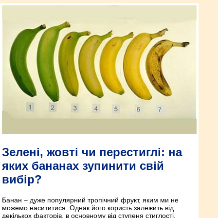
Зелені, жовті чи перестиглі: на
яких бананах зупинити свій
вибір?
Банан – дуже популярний тропічний фрукт, яким ми не
можемо насититися. Однак його користь залежить від
декількох факторів, в основному від ступеня стиглості.