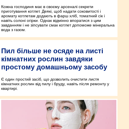
Кожна господиня має в своєму арсеналі секрети
приготування котлет. Деякі, щоб надати соковитості і
аромату котлетам додають в фарш хліб, томатний сік і
навіть солоні огірки. Однак відмінно впоратися з цим
завданням і не зіпсувати смак котлет допоможе мінеральна
вода з газом.
Пил більше не осяде на листі
кімнатних рослин завдяки
простому домашньому засобу
Є один простий засіб, що дозволить очистити листя
кімнатних рослин від пилу і бруду, навіть після ремонту у
квартирі.