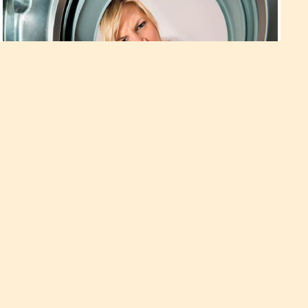
Як вивести неприємний запах з
одягу: прості поради
Можливо, кожен з нас стикався з неприємною ситуацією,
коли наш улюблений одяг був насичений запахом, який нам
не подобається або який просто неприємний для
оточуючих. Однак є кілька простих порад, які допоможуть
позбутися від неприємного запаху на тканині.