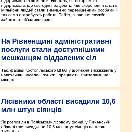
підприємств та компаній. На жаль, і в тих фірм та
підприємств, що сьогодні працюють, йде скорочення штатів.
Мільйони людей стали вимушено переміщеними особами і
так само потребують роботи. Тобто, значення служби
зайнятості об’єктивно зрос
На Рівненщині адміністративні
послуги стали доступнішими
мешканцям віддалених сіл
Так, фахівці Костопільського ЦНАПу щотижня виїжджають у
навколишні населені пункти і працюють із жителями на
місцях.
Лісівники області висадили 10,6
млн штук сіянців
Як розповіли в Поліському лісовому фонді, у Рівненській
області вже висаджено 10,6 млн штук сіянців на площі
1523,8 га.