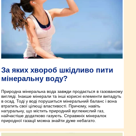
За яких хвороб шкідливо пити
мінеральну воду?
Природна мінеральна вода завжди продається в газованому
вигляді. Інакше мінерали та інші корисні елементи випадуть
в осад. Тоді у воді порушиться мінеральний баланс і вона
втратить свої цілющі властивості. Причому, навіть
натуральну, що містить природний вуглекислий газ,
найчастіше додатково газують. Справжніх мінералок
природної газації можна знайти дуже небагато.