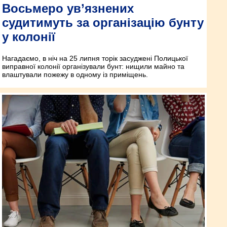
Восьмеро ув’язнених
судитимуть за організацію бунту
у колонії
Нагадаємо, в ніч на 25 липня торік засуджені Полицької
виправної колонії організували бунт: нищили майно та
влаштували пожежу в одному із приміщень.