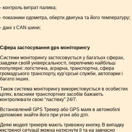
- контроль витрат палива;
- показники одометра, оберти двигуна та його температуру;
- дані з CAN шини;
Сфера застосування gps моніторингу
Системи моніторингу застосовується у багатьох сферах,
завдяки своїй універсальності, перелічимо найбільш
популярні: логістична, аграрна, транспортна, сфера
громадського транспорту, кур’єрські служби, автопарки і
багато інших.
Також система моніторингу використовується в особистих
цілях, власники транспортних засобів бажають
контролювати свою “ластівку” 24/7.
Встановлений GPS Трекер або GPS маяк в автомобілі
допоможе знайти його при угоні або дтп.
Деякі моделі трекерів мають тривожну кнопку. В випадку
екстреної ситуації можна натиснути її та на завчасно