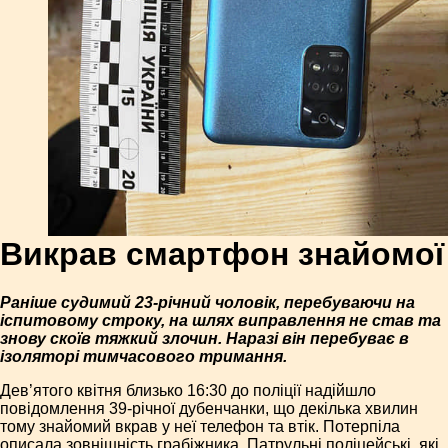
Викрав смартфон знайомої
Раніше судимий 23-річний чоловік, перебуваючи на
іспитовому строку, на шлях виправлення не став та
знову скоїв тяжкий злочин. Наразі він перебуває в
ізоляторі тимчасового тримання.
Дев’ятого квітня близько 16:30 до поліції надійшло
повідомлення 39-річної дубенчанки, що декілька хвилин
тому знайомий вкрав у неї телефон та втік. Потерпіла
описала зовнішність грабіжника. Патрульні поліцейські, які