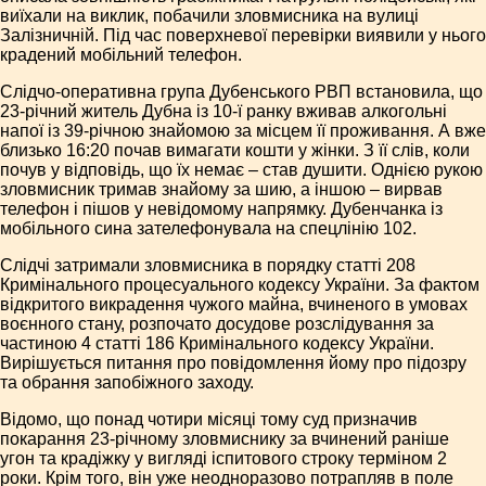
виїхали на виклик, побачили зловмисника на вулиці
Залізничній. Під час поверхневої перевірки виявили у нього
крадений мобільний телефон.
Слідчо-оперативна група Дубенського РВП встановила, що
23-річний житель Дубна із 10-ї ранку вживав алкогольні
напої із 39-річною знайомою за місцем її проживання. А вже
близько 16:20 почав вимагати кошти у жінки. З її слів, коли
почув у відповідь, що їх немає – став душити. Однією рукою
зловмисник тримав знайому за шию, а іншою – вирвав
телефон і пішов у невідомому напрямку. Дубенчанка із
мобільного сина зателефонувала на спецлінію 102.
Слідчі затримали зловмисника в порядку статті 208
Кримінального процесуального кодексу України. За фактом
відкритого викрадення чужого майна, вчиненого в умовах
воєнного стану, розпочато досудове розслідування за
частиною 4 статті 186 Кримінального кодексу України.
Вирішується питання про повідомлення йому про підозру
та обрання запобіжного заходу.
Відомо, що понад чотири місяці тому суд призначив
покарання 23-річному зловмиснику за вчинений раніше
угон та крадіжку у вигляді іспитового строку терміном 2
роки. Крім того, він уже неодноразово потрапляв в поле