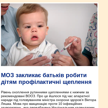
МОЗ закликає батьків робити
дітям профілактичні щеплення
Рівень охоплення рутинними щепленнями є нижчим за
рекомендовані ВООЗ. Про це йшлося під час апаратної
наради під головуванням міністра охорони здоров’я Віктора
Ляшка. Мова про вакцинацію проти 10 інфекційних
захворювань, яка передбачена Національним календарем