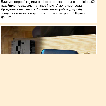
Близько першої години ночі шостого квітня на спецлінію 102
надійшло повідомлення від 54-річної жительки села
Дроздинь колишнього Рокитнівського району, що від
завданих ножових поранень зятем померла її 20-річна
донька.