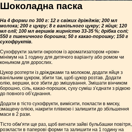
Шоколадна паска
На 4 форми по 300 г: 12 г свіжих дріжджів; 200 мл
молока; 200 г цукру; 8 г ванільного цукру; 2 яйця; 120
мл олії; 100 мл вершків жирністю 33-35 %; дрібка солі;
550 г пшеничного борошна; 50 г какао-порошку; 150 г
сухофруктів.
Сухофрукти залити окропом із ароматизатором «ром»
мінімум на 1 годину для дитячого варіанту або ромом чи
коньяком для дорослих.
Цукор розтерти із дріжджами та молоком, додати яйця з
ванільним цукром, збити так, щоб цукор розтав. Додати
олію, вершки, все збити до змішування. Змішати вінчиком
борошно, сіль, какао-порошок, суху суміш з’єднати з рідкою
до повного об’єднання.
Додати в тісто сухофрукти, вимісити, покласти в миску,
змащену олією, накрити плівкою і залишити до збільшення
маси в 2 рази.
Тісто обм’яти ще раз, щоб вигнати зайві бульбашки повітря,
розкласти в паперові форми та залишити на 1 годину на