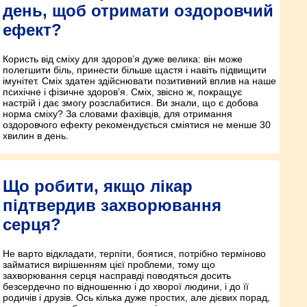
день, щоб отримати оздоровчий
ефект?
Користь від сміху для здоров’я дуже велика: він може
полегшити біль, принести більше щастя і навіть підвищити
імунітет. Сміх здатен здійснювати позитивний вплив на наше
психічне і фізичне здоров’я. Сміх, звісно ж, покращує
настрій і дає змогу розслабитися. Ви знали, що є добова
норма сміху? За словами фахівців, для отримання
оздоровчого ефекту рекомендується сміятися не менше 30
хвилин в день.
Що робити, якщо лікар
підтвердив захворювання
серця?
Не варто відкладати, терпіти, боятися, потрібно терміново
займатися вирішенням цієї проблеми, тому що
захворювання серця насправді поводяться досить
безсердечно по відношенню і до хворої людини, і до її
родичів і друзів. Ось кілька дуже простих, але дієвих порад,