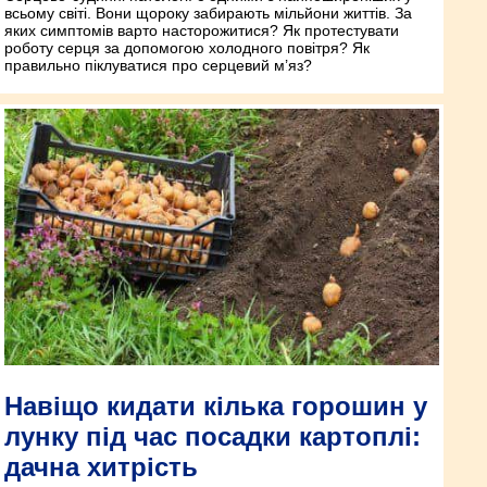
всьому світі. Вони щороку забирають мільйони життів. За
яких симптомів варто насторожитися? Як протестувати
роботу серця за допомогою холодного повітря? Як
правильно піклуватися про серцевий м’яз?
Навіщо кидати кілька горошин у
лунку під час посадки картоплі:
дачна хитрість