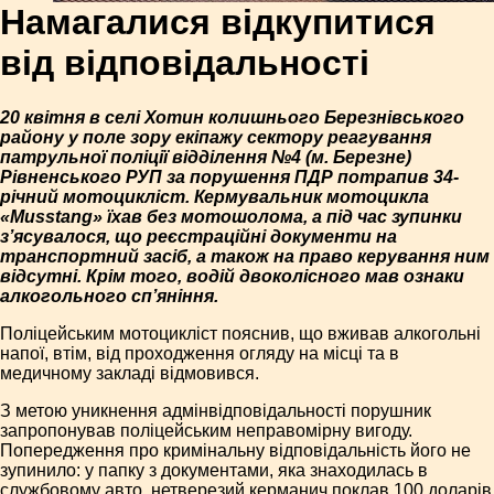
Намагалися відкупитися
від відповідальності
20 квітня в селі Хотин колишнього Березнівського
району у поле зору екіпажу сектору реагування
патрульної поліції відділення №4 (м. Березне)
Рівненського РУП за порушення ПДР потрапив 34-
річний мотоцикліст. Кермувальник мотоцикла
«Musstang» їхав без мотошолома, а під час зупинки
з’ясувалося, що реєстраційні документи на
транспортний засіб, а також на право керування ним
відсутні. Крім того, водій двоколісного мав ознаки
алкогольного сп’яніння.
Поліцейським мотоцикліст пояснив, що вживав алкогольні
напої, втім, від проходження огляду на місці та в
медичному закладі відмовився.
З метою уникнення адмінвідповідальності порушник
запропонував поліцейським неправомірну вигоду.
Попередження про кримінальну відповідальність його не
зупинило: у папку з документами, яка знаходилась в
службовому авто, нетверезий керманич поклав 100 доларів