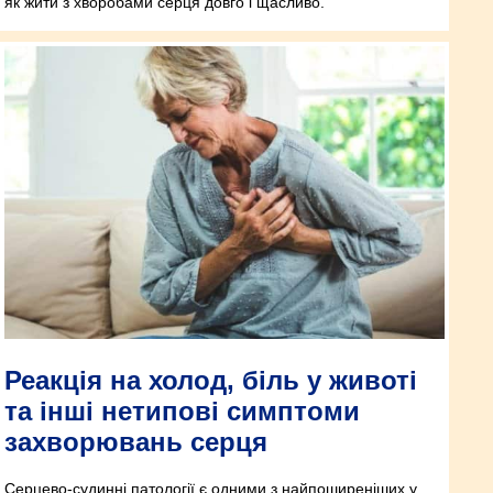
як жити з хворобами серця довго і щасливо.
Реакція на холод, біль у животі
та інші нетипові симптоми
захворювань серця
Серцево-судинні патології є одними з найпоширеніших у