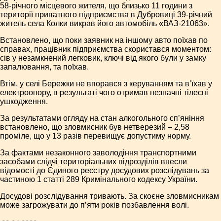
58-річного місцевого жителя, що близько 11 години з
території приватного підприємства в Дубровиці 39-річний
житель села Колки викрав його автомобіль «ВАЗ-21063».
Встановлено, що поки заявник на іншому авто поїхав по
справах, працівник підприємства скористався моментом:
сів у незамкнений легковик, ключі від якого були у замку
запалювання, та поїхав.
Втім, у селі Бережки не впорався з керуванням та в’їхав у
електроопору, в результаті чого отримав незначні тілесні
ушкодження.
За результатами огляду на стан алкогольного сп’яніння
встановлено, що зловмисник був нетверезий – 2,58
проміле, що у 13 разів перевищує допустиму норму.
За фактами незаконного заволодіння транспортними
засобами слідчі територіальних підрозділів внесли
відомості до Єдиного реєстру досудових розслідувань за
частиною 1 статті 289 Кримінального кодексу України.
Досудові розслідування тривають. За скоєне зловмисникам
може загрожувати до п’яти років позбавлення волі.