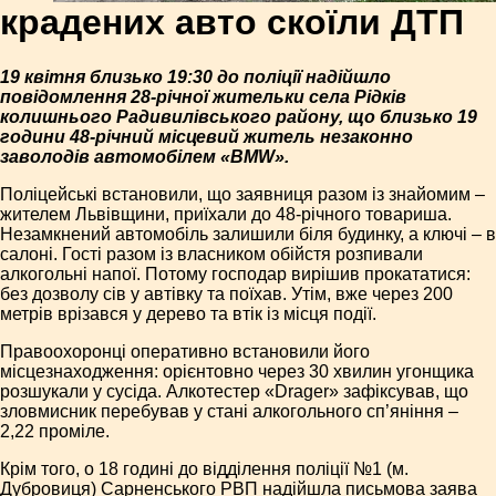
крадених авто скоїли ДТП
19 квітня близько 19:30 до поліції надійшло
повідомлення 28-річної жительки села Рідків
колишнього Радивилівського району, що близько 19
години 48-річний місцевий житель незаконно
заволодів автомобілем «BMW».
Поліцейські встановили, що заявниця разом із знайомим –
жителем Львівщини, приїхали до 48-річного товариша.
Незамкнений автомобіль залишили біля будинку, а ключі – в
салоні. Гості разом із власником обійстя розпивали
алкогольні напої. Потому господар вирішив прокататися:
без дозволу сів у автівку та поїхав. Утім, вже через 200
метрів врізався у дерево та втік із місця події.
Правоохоронці оперативно встановили його
місцезнаходження: орієнтовно через 30 хвилин угонщика
розшукали у сусіда. Алкотестер «Drager» зафіксував, що
зловмисник перебував у стані алкогольного сп’яніння –
2,22 проміле.
Крім того, о 18 годині до відділення поліції №1 (м.
Дубровиця) Сарненського РВП надійшла письмова заява