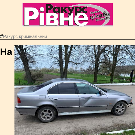
#
Ракурс кримінальний
На