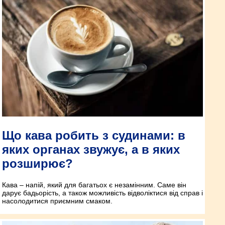
Що кава робить з судинами: в
яких органах звужує, а в яких
розширює?
Кава – напій, який для багатьох є незамінним. Саме він
дарує бадьорість, а також можливість відволіктися від справ і
насолодитися приємним смаком.