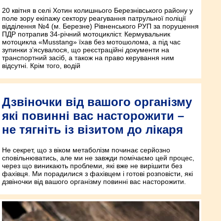
20 квітня в селі Хотин колишнього Березнівського району у
поле зору екіпажу сектору реагування патрульної поліції
відділення №4 (м. Березне) Рівненського РУП за порушення
ПДР потрапив 34-річний мотоцикліст. Кермувальник
мотоцикла «Musstang» їхав без мотошолома, а під час
зупинки з’ясувалося, що реєстраційні документи на
транспортний засіб, а також на право керування ним
відсутні. Крім того, водій
Дзвіночки від вашого організму
які повинні вас насторожити –
не тягніть із візитом до лікаря
Не секрет, що з віком метаболізм починає серйозно
сповільнюватись, але ми не завжди помічаємо цей процес,
через що виникають проблеми, які вже не вирішити без
фахівця. Ми порадилися з фахівцем і готові розповісти, які
дзвіночки від вашого організму повинні вас насторожити.