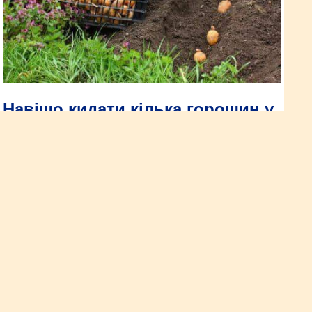
Навіщо кидати кілька горошин у
лунку під час посадки картоплі:
дачна хитрість
Сівозміна і сумісність культур давно відомі досвідченим
городникам. Але можна не тільки їх садити поряд у грядках,
а й навіть в одну лунку. Головне правило – вони не повинні
конкурувати між собою за світло та площу для зростання.