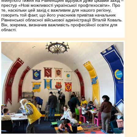
Минулого тижня на Рівненщині відбувся дуже цікавий захід –
престур «Нові можливості української профтех­освіти». Про
те, наскільки цей захід є важливим для нашого регіону,
говорить той факт, що його учасників привітав начальник
Рівненської обласної військової адміністрації Віталій Коваль.
Він, зокрема, визначив важливість професійної освіти для
області.