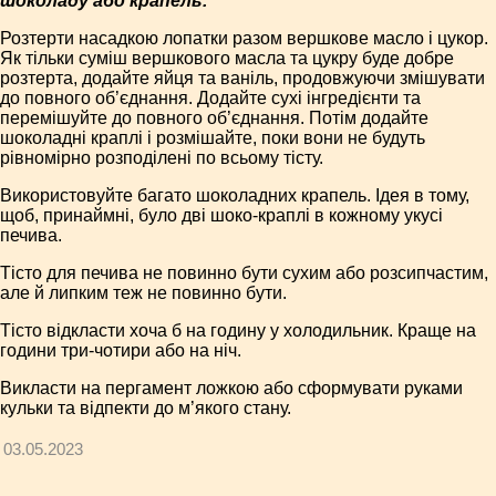
шоколаду або крапель.
Розтерти насадкою лопатки разом вершкове масло і цукор.
Як тільки суміш вершкового масла та цукру буде добре
розтерта, додайте яйця та ваніль, продовжуючи змішувати
до повного об’єднання. Додайте сухі інгредієнти та
перемішуйте до повного об’єднання. Потім додайте
шоколадні краплі і розмішайте, поки вони не будуть
рівномірно розподілені по всьому тісту.
Використовуйте багато шоколадних крапель. Ідея в тому,
щоб, принаймні, було дві шоко-краплі в кожному укусі
печива.
Тісто для печива не повинно бути сухим або розсипчастим,
але й липким теж не повинно бути.
Тісто відкласти хоча б на годину у холодильник. Краще на
години три-чотири або на ніч.
Викласти на пергамент ложкою або сформувати руками
кульки та відпекти до м’якого стану.
03.05.2023