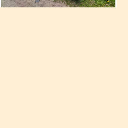
В’їхав у відбійник: водій помер у
лікарні
Автопригода сталася у суботу, 22 квітня, близько 13 години
на трасі «Київ-Чоп» неподалік села Тараканів.