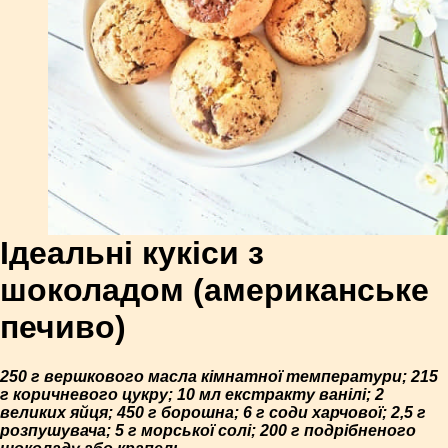
Ідеальні кукіси з
шоколадом (американське
печиво)
250 г вершкового масла кімнатної температури; 215
г коричневого цукру; 10 мл екстракту ванілі; 2
великих яйця; 450 г борошна; 6 г соди харчової; 2,5 г
розпушувача; 5 г морської солі; 200 г подрібненого