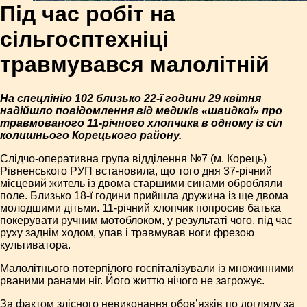
Під час робіт на
сільгосптехніці
травмувався малолітній
На спецлінію 102 близько 22-ї години 29 квітня
надійшло повідомлення від медиків «швидкої» про
травмованого 11-річного хлопчика в одному із сіл
колишнього Корецького району.
Слідчо-оперативна група відділення №7 (м. Корець)
Рівненського РУП встановила, що того дня 37-річний
місцевий житель із двома старшими синами обробляли
поле. Близько 18-ї години прийшла дружина із ще двома
молодшими дітьми. 11-річний хлопчик попросив батька
покерувати ручним мотоблоком, у результаті чого, під час
руху заднім ходом, упав і травмував ноги фрезою
культиватора.
Малолітнього потерпілого госпіталізували із множинними
рваними ранами ніг. Його життю нічого не загрожує.
За фактом злісного невиконання обов’язків по догляду за