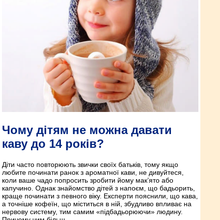
Чому дітям не можна давати
каву до 14 років?
Діти часто повторюють звички своїх батьків, тому якщо
любите починати ранок з ароматної кави, не дивуйтеся,
коли ваше чадо попросить зробити йому мак’ято або
капучино. Однак знайомство дітей з напоєм, що бадьорить,
краще починати з певного віку. Експерти пояснили, що кава,
а точніше кофеїн, що міститься в ній, збудливо впливає на
нервову систему, тим самим «підбадьорюючи» людину.
Причому чим більш