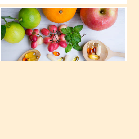
Сумісність ліків з продуктами
харчування:
Часто лікарі призначають пацієнтам приймання деяких ліків
на постійній основі. Такі препарати зазвичай допомагають
захиститися від гормонального дисбалансу, регулюють
роботу серця, щитоподібної залози та нервової системи.
Деякі змушені постійно приймати певні ліки після
серйозного хірургічного втручання, щоб продовжувати