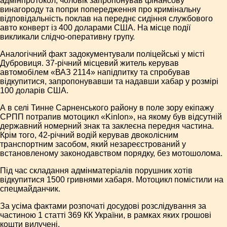
адмінпротокол, чоловік запропонував фінансову
винагороду та попри попередження про кримінальну
відповідальність поклав на переднє сидіння службового
авто конверт із 400 доларами США. На місце події
викликали слідчо-оперативну групу.
Аналогічний факт задокументували поліцейські у місті
Дубровиця. 37-річний місцевий житель керував
автомобілем «ВАЗ 2114» напідпитку та спробував
відкупитися, запропонувавши та надавши хабар у розмірі
100 доларів США.
А в селі Тинне Сарненського району в поле зору екіпажу
СРПП потрапив мотоцикл «Kinlon», на якому був відсутній
державний номерний знак та заклеєна передня частина.
Крім того, 42-річний водій керував двоколісним
транспортним засобом, який незареєстрований у
встановленому законодавством порядку, без мотошолома.
Під час складання адмінматеріалів порушник хотів
відкупитися 1500 гривнями хабаря. Мотоцикл помістили на
спецмайданчик.
За усіма фактами розпочаті досудові розслідування за
частиною 1 статті 369 КК України, в рамках яких грошові
кошти вилучені.