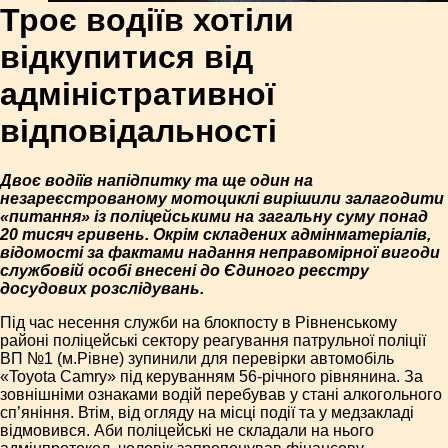
Троє водіїв хотіли
відкупитися від
адміністративної
відповідальності
Двоє водіїв напідпитку та ще один на
незареєстрованому мотоциклі вирішили залагодити
«питання» із поліцейськими на загальну суму понад
20 тисяч гривень. Окрім складених адмінматеріалів,
відомості за фактами надання неправомірної вигоди
службовій особі внесені до Єдиного реєстру
досудових розслідувань.
Під час несення служби на блокпосту в Рівненському
районі поліцейські сектору реагування патрульної поліції
ВП №1 (м.Рівне) зупинили для перевірки автомобіль
«Toyota Camry» під керуванням 56-річного рівнянина. За
зовнішніми ознаками водій перебував у стані алкогольного
сп’яніння. Втім, від огляду на місці події та у медзакладі
відмовився. Аби поліцейські не складали на нього