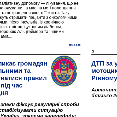
паліативну допомогу — лікування, що не
а одужання, а має на меті полегшення
та покращення якості її життя. Таку
жуть отримати пацієнти з онкологічними
и, після інсультів, із хронічною
остатністю, цукровим діабетом,
хворобою Альцгеймера та іншими
ами....
=>>>=
¤
ликає громадян
ДТП за 
льними та
мотоцик
ватися правил
Рівном
під час
Автоприго
дня
близько 2
зпеки фіксує регулярні спроби
...
стабілізувати ситуацію
 України, зокрема напередодні