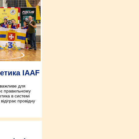
летика IAAF
 важливе для
ияє правильному
етика в системі
відіграє провідну