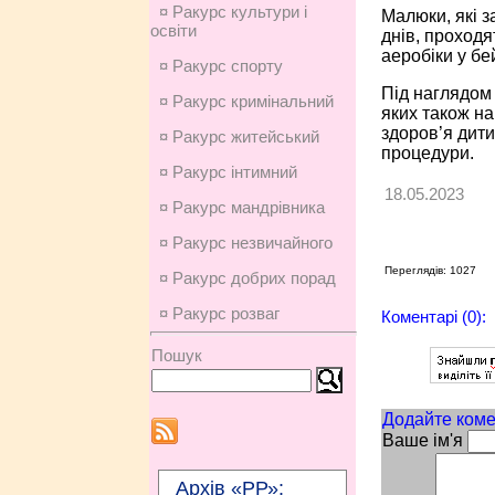
¤ Ракурс культури і
Малюки, які з
освіти
днів, проходя
аеробіки у бе
¤ Ракурс спорту
Під наглядом 
¤ Ракурс кримінальний
яких також н
здоров’я дит
¤ Ракурс житейський
процедури.
¤ Ракурс інтимний
18.05.2023
¤ Ракурс мандрівника
¤ Ракурс незвичайного
Переглядів: 1027
¤ Ракурс добрих порад
¤ Ракурс розваг
Коментарі (0):
Пошук
Додайте коме
Ваше ім'я
Архів «РР»: