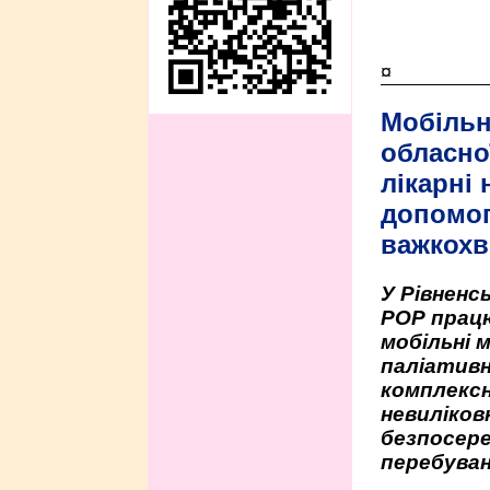
¤
Мобільн
обласно
лікарні
допомо
важкохв
У Рівненсь
РОР працю
мобільні 
паліативн
комплексн
невиліко
безпосере
перебуван