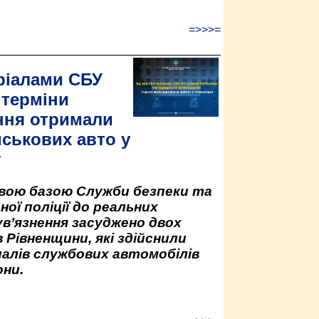
=>>>=
ріалами СБУ
 терміни
ння отримали
йськових авто у
у
овою базою Служби безпеки та
ної поліції до реальних
ув’язнення засуджено двох
 Рівненщини, які здійснили
палів службових автомобілів
ни.