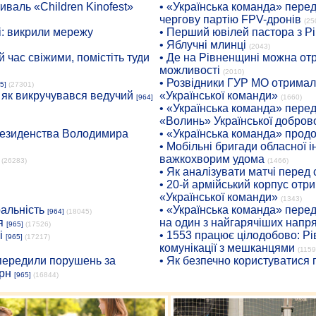
иваль «Children Kinofest»
• «Українська команда» пере
чергову партію FPV-дронів
(25
: викрили мережу
• Перший ювілей пастора з Р
• Яблучні млинці
(2043)
 час свіжими, помістіть туди
• Де на Рівненщині можна отр
можливості
(2010)
• Розвідники ГУР МО отримали
5]
(27301)
: як викручувався ведучий
«Української команди»
[964]
(1660)
• «Українська команда» пере
«Волинь» Української доброво
президенства Володимира
• «Українська команда» про
• Мобільні бригади обласної 
важкохворим удома
(26283)
(1466)
• Як аналізувати матчі перед
• 20-й армійський корпус от
«Української команди»
(1343)
ральність
• «Українська команда» пере
[964]
(18045)
я
на один з найгарячіших напр
[965]
(17526)
і
• 1553 працює цілодобово: Рі
[965]
(17217)
комунікації з мешканцями
(1159
опередили порушень за
• Як безпечно користуватися
рн
[965]
(16844)