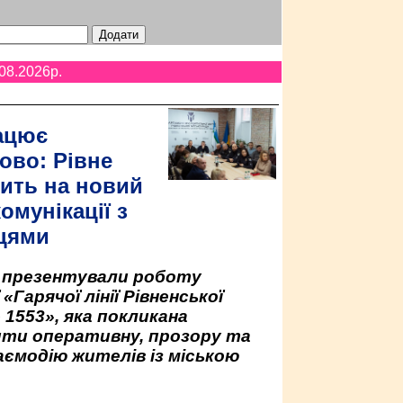
08.2026p.
ацює
ово: Рівне
ить на новий
омунікації з
цями
у презентували роботу
«Гарячої лінії Рівненської
 1553», яка покликана
ити оперативну, прозору та
аємодію жителів із міською