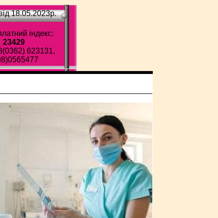
ід 18.05.2023p.
латний індекс:
23429
8(0362) 623131,
98)0565477