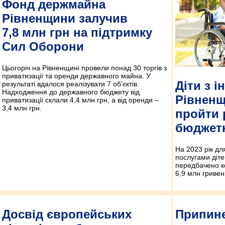
Фонд держмайна
Рівненщини залучив
7,8 млн грн на підтримку
Сил Оборони
Цьогоріч на Рівненщині провели понад 30 торгів з
приватизації та оренди державного майна. У
Діти з і
результаті вдалося реалізувати 7 об’єктів.
Надходження до державного бюджету від
Рівнен
приватизації склали 4,4 млн грн, а від оренди –
3,4 млн грн.
пройти 
бюджетн
На 2023 рік дл
послугами діте
передбачено к
6,9 млн гривен
Досвід європейських
Припине