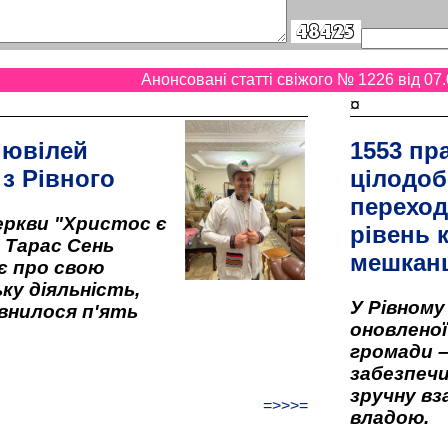
Анонсовані статті свіжого № 1226 від 07.
¤
 ювілей
1553 пр
 з Рівного
цілодоб
переход
ркви "Христос є
рівень к
" Тарас Сень
мешкан
є про свою
ку діяльність,
У Рівном
внилося п'ять
оновленої 
громади –
забезпеч
зручну вз
=>>>=
владою.