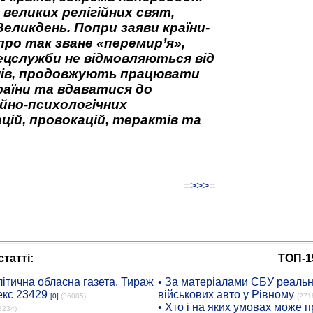
 великих релігійних свят,
Великдень. Попри заяви країни-
про так зване «перемир’я»,
ецслужби не відмовляються від
нів, продовжують працювати
аїни та вдаватися до
йно-психологічних
цій, провокацій, терактів та
=>>>=
татті:
ТОП-1
ітична обласна газета. Тираж
• За матеріалами СБУ реальні
екс 23429
військових авто у Рівному
[0]
(36085)
(271
• Хто і на яких умовах може п
8234)