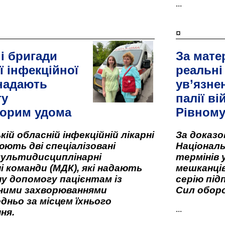
...
¤
і бригади
За мате
ї інфекційної
реальні
 надають
ув’язне
гу
палії ві
орим удома
Рівном
кій обласній інфекційній лікарні
За доказ
ють дві спеціалізовані
Національ
мультидисциплінарні
термінів 
і команди (МДК), які надають
мешканців
у допомогу пацієнтам із
серію під
вними захворюваннями
Сил оборо
дньо за місцем їхнього
...
ня.