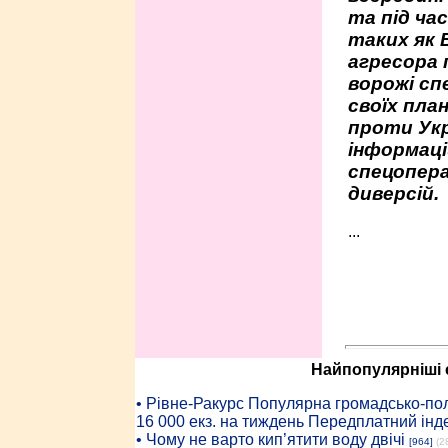
та під час
таких як 
агресора 
ворожі сп
своїх пла
проти Укр
інформаці
спецопера
диверсій.
...
Найпопулярніші с
• Рiвне-Ракурс Популярна громадсько-пол
16 000 екз. на тиждень Передплатний інд
• Чому не варто кип’ятити воду двічі
[964]
(2