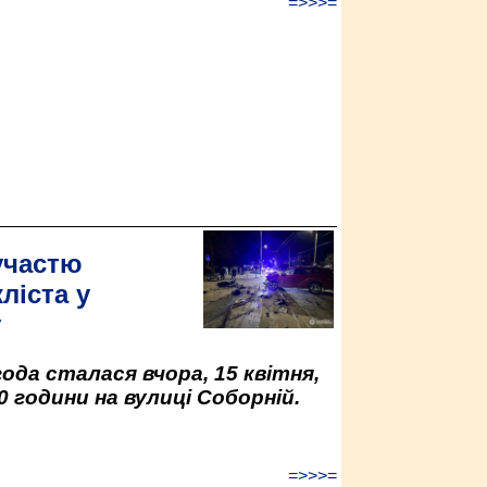
=>>>=
участю
ліста у
у
да сталася вчора, 15 квітня,
0 години на вулиці Соборній.
=>>>=