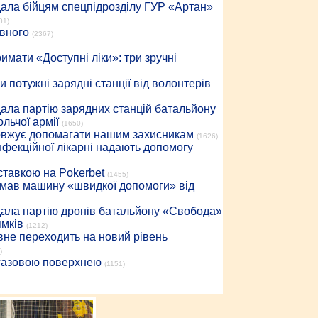
дала бійцям спецпідрозділу ГУР «Артан»
01)
івного
(2367)
имати «Доступні ліки»: три зручні
 потужні зарядні станції від волонтерів
дала партію зарядних станцій батальйону
льчої армії
(1650)
довжує допомагати нашим захисникам
(1626)
інфекційної лікарні надають допомогу
 ставкою на Pokerbet
(1455)
римав машину «швидкої допомоги» від
дала партію дронів батальйону «Свобода»
ямків
(1212)
вне переходить на новий рівень
)
 газовою поверхнею
(1151)