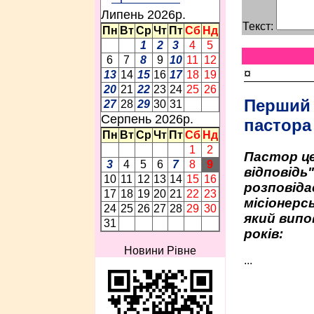
Липень 2026p.
Текст:
Пн
Вт
Ср
Чт
Пт
Сб
Нд
1
2
3
4
5
6
7
8
9
10
11
12
¤
13
14
15
16
17
18
19
20
21
22
23
24
25
26
Перший
27
28
29
30
31
Серпень 2026p.
пастора
Пн
Вт
Ср
Чт
Пт
Сб
Нд
1
2
Пастор це
3
4
5
6
7
8
9
відповідь
10
11
12
13
14
15
16
розповіда
17
18
19
20
21
22
23
місіонерсь
24
25
26
27
28
29
30
який випо
31
років:
Новини Рівне
...