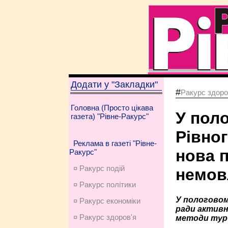
Додати у "Закладки"
#
Ракурс здоро
Головна (Просто цікава
У пол
газета) "Рівне-Ракурс"
Рівног
Реклама в газеті "Рівне-
нова 
Ракурс"
¤ Ракурс подій
немов
¤ Ракурс політики
У пологовому
¤ Ракурс економiки
ради активн
¤ Ракурс здоров'я
методи тур