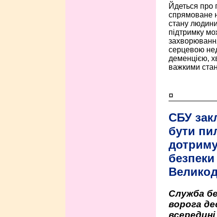
Йдеться про 
спрямоване н
стану людини 
підтримку мо
захворюванням
серцевою нед
деменцією, 
важкими стан
¤
СБУ зак
бути пи
дотриму
безпеки 
Велико
Служба бе
ворога де
всередині