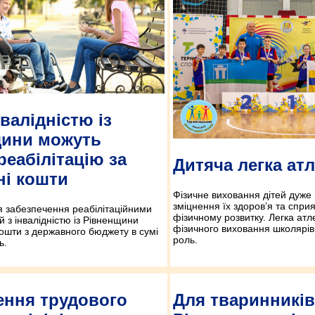
нвалідністю із
щини можуть
реабілітацію за
Дитяча легка ат
і кошти
Фізичне виховання дітей дуже
зміцнення їх здоров’я та спр
я забезпечення реабілітаційними
фізичному розвитку. Легка атл
й з інвалідністю із Рівненщини
фізичного виховання школярів 
ошти з державного бюджету в сумі
роль.
ь.
ння трудового
Для тваринників