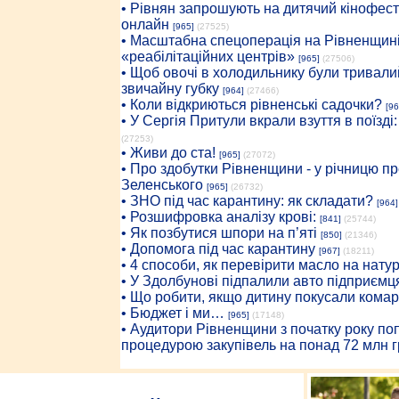
• Рівнян запрошують на дитячий кінофест
онлайн
[965]
(27525)
• Масштабна спецоперація на Рівненщині
«реабілітаційних центрів»
[965]
(27506)
• Щоб овочі в холодильнику були тривалий
звичайну губку
[964]
(27466)
• Коли відкриються рівненські садочки?
[96
• У Сергія Притули вкрали взуття в поїзді
(27253)
• Живи до ста!
[965]
(27072)
• Про здобутки Рівненщини - у річницю 
Зеленського
[965]
(26732)
• ЗНО під час карантину: як складати?
[964]
• Розшифровка аналізу крові:
[841]
(25744)
• Як позбутися шпори на п’яті
[850]
(21346)
• Допомога під час карантину
[967]
(18211)
• 4 способи, як перевірити масло на нату
• У Здолбунові підпалили авто підприємц
• Що робити, якщо дитину покусали комар
• Бюджет і ми…
[965]
(17148)
• Аудитори Рівненщини з початку року п
процедурою закупівель на понад 72 млн г