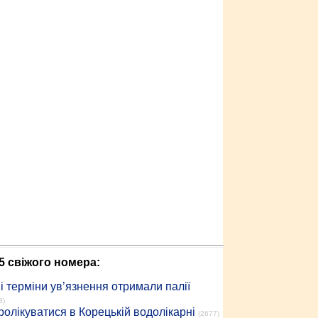
5 свіжого номера:
 терміни ув’язнення отримали палії
8)
ролікуватися в Корецькій водолікарні
(2677)