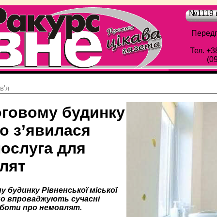
№1119 в
Передп
Тел. +3
(0
в'я
оговому будинку
о з’явилася
послуга для
лят
 будинку Рівненської міської
о впроваджують сучасні
боти про немовлят.