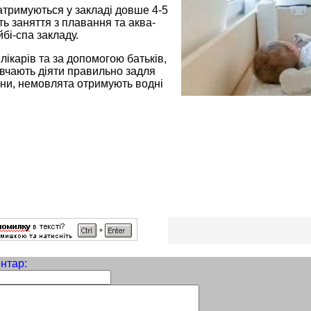
атримуються у закладі довше 4-5
ть заняття з плавання та аква-
йбі-спа закладу.
лікарів та за допомогою батьків,
авчають діяти правильно задля
ини, немовлята отримують водні
нтар: