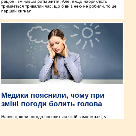
раціон і змінивши ритм життя. Але, якщо набряклість
тримається тривалий час, що б ви з нею не робили, то це
перший сигнал
Медики пояснили, чому при
зміні погоди болить голова
Навесні, коли погода поводиться як їй заманеться, у
багатьох починаються проблеми зі здоров’ям. Яскраве
сонце, сильний вітер, перепади тиску та температури
накладаються на сезонний авітаміноз та загальну втому. У
когось у результаті скаче артеріальний тиск, деякі