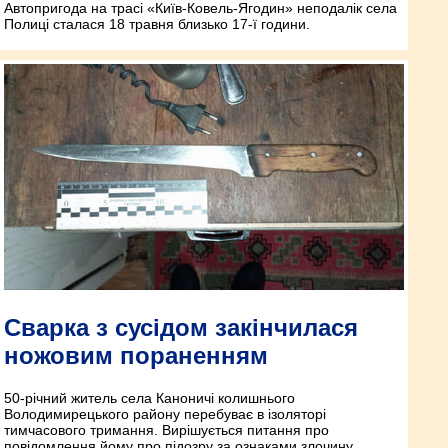
Автопригода на трасі «Київ-Ковель-Ягодин» неподалік села
Полиці сталася 18 травня близько 17-ї години.
Сварка з сусідом закінчилася
ножовим пораненням
50-річний житель села Каноничі колишнього
Володимирецького району перебуває в ізоляторі
тимчасового тримання. Вирішується питання про
повідомлення йому про підозру за ознаками злочину,