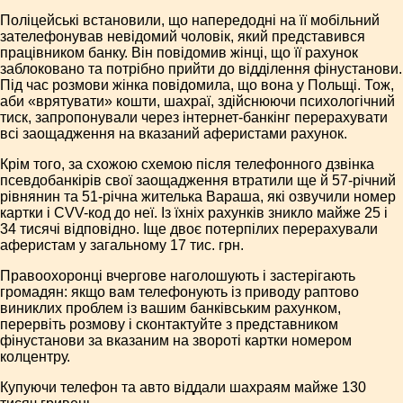
Поліцейські встановили, що напередодні на її мобільний
зателефонував невідомий чоловік, який представився
працівником банку. Він повідомив жінці, що її рахунок
заблоковано та потрібно прийти до відділення фінустанови.
Під час розмови жінка повідомила, що вона у Польщі. Тож,
аби «врятувати» кошти, шахраї, здійснюючи психологічний
тиск, запропонували через інтернет-банкінг перерахувати
всі заощадження на вказаний аферистами рахунок.
Крім того, за схожою схемою після телефонного дзвінка
псевдобанкірів свої заощадження втратили ще й 57-річний
рівнянин та 51-річна жителька Вараша, які озвучили номер
картки і CVV-код до неї. Із їхніх рахунків зникло майже 25 і
34 тисячі відповідно. Іще двоє потерпілих перерахували
аферистам у загальному 17 тис. грн.
Правоохоронці вчергове наголошують і застерігають
громадян: якщо вам телефонують із приводу раптово
виниклих проблем із вашим банківським рахунком,
перервіть розмову і сконтактуйте з представником
фінустанови за вказаним на звороті картки номером
колцентру.
Купуючи телефон та авто віддали шахраям майже 130