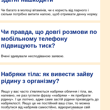
Чи багато в молоці вітамінів, чи є користь від парного і
скільки потрібно випити напою, щоб отримати денну норму.
Чи правда, що довгі розмови по
мобільному телефону
підвищують тиск?
Вчені здивували несподіваною заявою.
Набряки тіла: як вивести зайву
рідину з організму?
Якщо у вас часто з’являються набряки обличчя і тіла, ви,
напевно, не раз гуглили фразу «набряки – як прибрати
рідину». І це логічно, адже саме застій рідини призводить до
набряклості. Якщо це не постійний ваш стан, то можна
позбутися від набряків самостійно, відкоригувавши свій