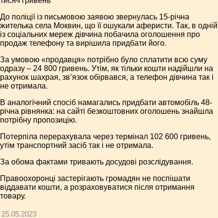
тисяч гривень
До поліції із письмовою заявою звернулась 15-річна
жителька села Моквин, що її ошукали аферисти. Так, в одній
із соціальних мереж дівчина побачила оголошення про
продаж телефону та вирішила придбати його.
За умовою «продавця» потрібно було сплатити всю суму
одразу – 24 800 гривень. Утім, як тільки кошти надійшли на
рахунок шахрая, зв’язок обірвався, а телефон дівчина так і
не отримала.
В аналогічний спосіб намагались придбати автомобіль 48-
річна рівнянка: на сайті безкоштовних оголошень знайшла
потрібну пропозицію.
Потерпіла перерахувала через термінал 102 600 гривень,
утім транспортний засіб так і не отримала.
За обома фактами тривають досудові розслідування.
Правоохоронці застерігають громадян не поспішати
віддавати кошти, а розраховуватися після отримання
товару.
25.05.2023