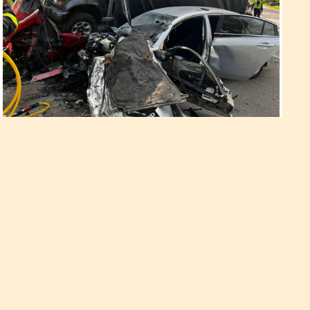
Смертельна ДТП у
Сарненському районі
Автопригода сталася 20 травня близько 15:30 на автодорозі
«Київ-Ковель-Ягодин» поблизу села Городець.
Жителі Рівненщини потрапили
на гачок шахраїв
За добу до поліції Рівненщини надійшло п’ять звернень