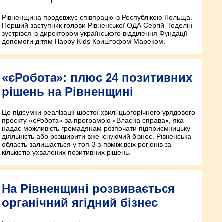
Рівненщина продовжує співпрацю із Республікою Польща.
Перший заступник голови Рівненської ОДА Сергій Подолін
зустрівся із директором українського відділення Фундації
допомоги дітям Happy Kids Криштофом Мареком.
«єРобота»: плюс 24 позитивних
рішень на Рівненщині
Це підсумки реалізації шостої хвилі цьогорічного урядового
проєкту «єРобота» за програмою «Власна справа», яка
надає можливість громадянам розпочати підприємницьку
діяльність або розширити вже існуючий бізнес. Рівненська
область залишається у топ-3 з-поміж всіх регіонів за
кількістю ухвалених позитивних рішень.
На Рівненщині розвивається
органічний ягідний бізнес