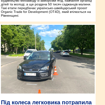
Будівництво мінізаводу із заморозки ягід, навчання органіці
дітей та молоді, а ще роздача 50 тисяч саджанців малини.
Такі етапи передбачає українсько-швейцарський проєкт
Organic Trade for Development (OT4D), який втілюється на
Рівненщині.
Під колеса легковика потрапила