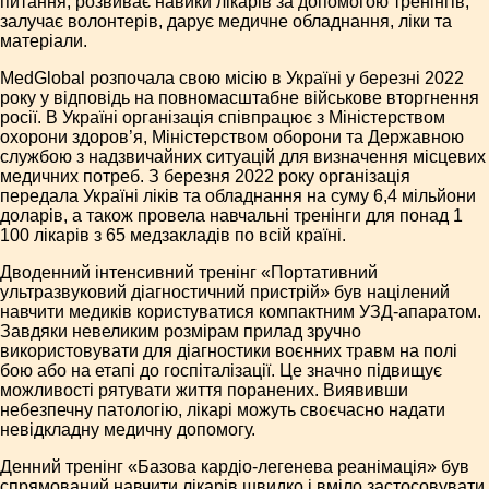
питання, розвиває навики лікарів за допомогою тренінгів,
залучає волонтерів, дарує медичне обладнання, ліки та
матеріали.
MedGlobal розпочала свою місію в Україні у березні 2022
року у відповідь на повномасштабне військове вторгнення
росії. В Україні організація співпрацює з Міністерством
охорони здоров’я, Міністерством оборони та Державною
службою з надзвичайних ситуацій для визначення місцевих
медичних потреб. З березня 2022 року організація
передала Україні ліків та обладнання на суму 6,4 мільйони
доларів, а також провела навчальні тренінги для понад 1
100 лікарів з 65 медзакладів по всій країні.
Дводенний інтенсивний тренінг «Портативний
ультразвуковий діагностичний пристрій» був націлений
навчити медиків користуватися компактним УЗД-апаратом.
Завдяки невеликим розмірам прилад зручно
використовувати для діагностики воєнних травм на полі
бою або на етапі до госпіталізації. Це значно підвищує
можливості рятувати життя поранених. Виявивши
небезпечну патологію, лікарі можуть своєчасно надати
невідкладну медичну допомогу.
Денний тренінг «Базова кардіо-легенева реанімація» був
спрямований навчити лікарів швидко і вміло застосовувати