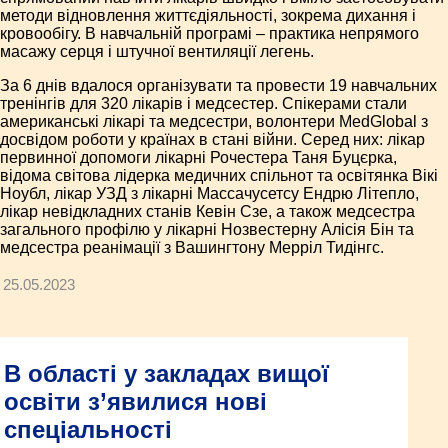
методи відновлення життєдіяльності, зокрема дихання і
кровообігу. В навчальній програмі – практика непрямого
масажу серця і штучної вентиляції легень.
За 6 днів вдалося організувати та провести 19 навчальних
тренінгів для 320 лікарів і медсестер. Спікерами стали
американські лікарі та медсестри, волонтери MedGlobal з
досвідом роботи у країнах в стані війни. Серед них: лікар
первинної допомоги лікарні Рочестера Таня Буцєрка,
відома світова лідерка медичних спільнот та освітянка Вікі
Ноубл, лікар УЗД з лікарні Массачусетсу Ендрю Літепло,
лікар невідкладних станів Кевін Сзе, а також медсестра
загального профілю у лікарні Нозвестерну Алісія Бін та
медсестра реанімації з Вашингтону Мерріл Тидінгс.
25.05.2023
В області у закладах вищої
освіти з’явилися нові
спеціальності