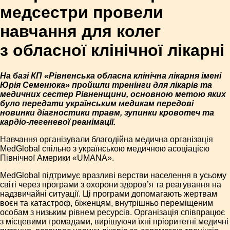
медсестри провели
навчання для колег
з обласної клінічної лікарні
На базі КП «Рівненська обласна клінічна лікарня імені
Юрія Семенюка» пройшли тренінги для лікарів та
медичних сестер Рівненщини, основною метою яких
було передати українським медикам передові
новинки діагностики травм, зупинки кровотеч та
кардіо-легеневої реанімації.
Навчання організували благодійна медична організація
MedGlobal спільно з українською медичною асоціацією
Північної Америки «UMANA».
MedGlobal підтримує вразливі верстви населення в усьому
світі через програми з охорони здоров’я та реагування на
надзвичайні ситуації. Ці програми допомагають жертвам
воєн та катастроф, біженцям, внутрішньо переміщеним
особам з низьким рівнем ресурсів. Організація співпрацює
з місцевими громадами, вирішуючи їхні пріоритетні медичні