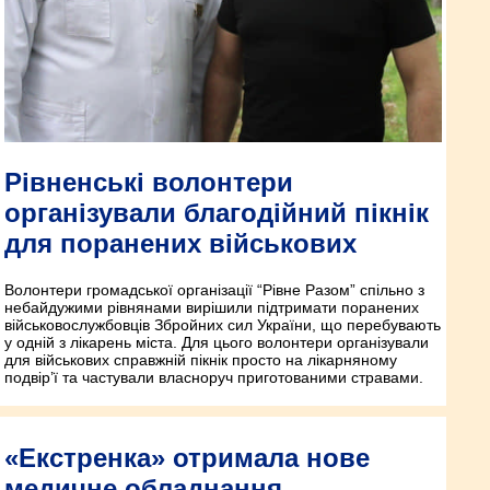
Рівненські волонтери
організували благодійний пікнік
для поранених військових
Волонтери громадської організації “Рівне Разом” спільно з
небайдужими рівнянами вирішили підтримати поранених
військовослужбовців Збройних сил України, що перебувають
у одній з лікарень міста. Для цього волонтери організували
для військових справжній пікнік просто на лікарняному
подвір’ї та частували власноруч приготованими стравами.
«Екстренка» отримала нове
медичне обладнання