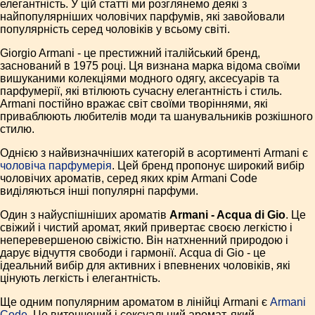
елегантність. У цій статті ми розглянемо деякі з
найпопулярніших чоловічих парфумів, які завойовали
популярність серед чоловіків у всьому світі.
Giorgio Armani - це престижний італійський бренд,
заснований в 1975 році. Ця визнана марка відома своїми
вишуканими колекціями модного одягу, аксесуарів та
парфумерії, які втілюють сучасну елегантність і стиль.
Armani постійно вражає світ своїми творіннями, які
приваблюють любителів моди та шанувальників розкішного
стилю.
Однією з найвизначніших категорій в асортименті Armani є
чоловіча парфумерія
. Цей бренд пропонує широкий вибір
чоловічих ароматів, серед яких крім Armani Code
виділяються інші популярні парфуми.
Один з найуспішніших ароматів
Armani - Acqua di Gio
. Це
свіжий і чистий аромат, який привертає своєю легкістю і
неперевершеною свіжістю. Він натхненний природою і
дарує відчуття свободи і гармонії. Acqua di Gio - це
ідеальний вибір для активних і впевнених чоловіків, які
цінують легкість і елегантність.
Ще одним популярним ароматом в лінійці Armani є
Armani
Code
. Це витончений і сексуальний аромат, який