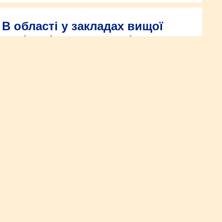
В області у закладах вищої
освіти з’явилися нові
спеціальності
Цьогоріч на Рівненщині в закладах вищої освіти з’явилися
нові спеціальності. Вони пов’язані з ІТ та реабілітацією.