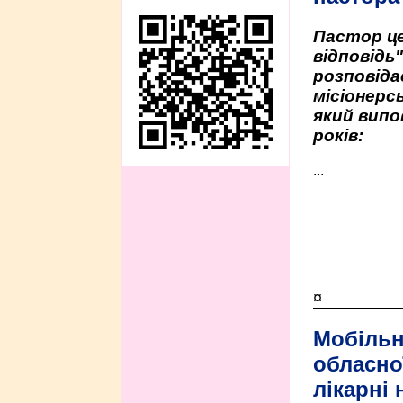
Пастор це
відповідь
розповіда
місіонерсь
який випо
років:
...
¤
Мобільн
обласно
лікарні