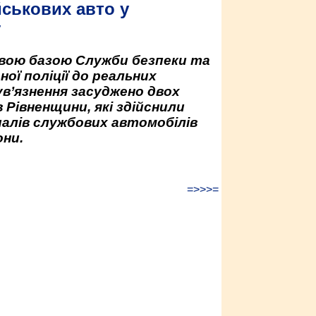
йськових авто у
у
овою базою Служби безпеки та
ної поліції до реальних
ув’язнення засуджено двох
 Рівненщини, які здійснили
палів службових автомобілів
ни.
=>>>=