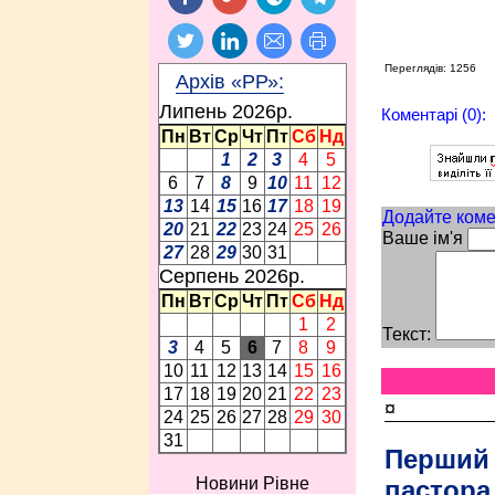
Переглядів: 1256
Архів «РР»:
Липень 2026p.
Коментарі (0):
Пн
Вт
Ср
Чт
Пт
Сб
Нд
1
2
3
4
5
6
7
8
9
10
11
12
13
14
15
16
17
18
19
Додайте коме
20
21
22
23
24
25
26
Ваше ім'я
27
28
29
30
31
Серпень 2026p.
Пн
Вт
Ср
Чт
Пт
Сб
Нд
1
2
Текст:
3
4
5
6
7
8
9
10
11
12
13
14
15
16
17
18
19
20
21
22
23
¤
24
25
26
27
28
29
30
31
Перший
Новини Рівне
пастора