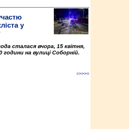
участю
ліста у
у
да сталася вчора, 15 квітня,
0 години на вулиці Соборній.
=>>>=