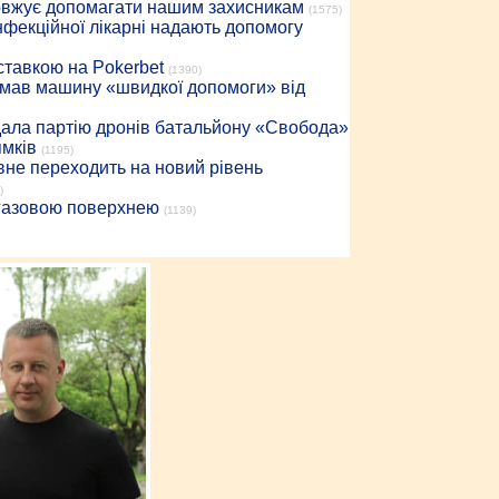
довжує допомагати нашим захисникам
(1575)
інфекційної лікарні надають допомогу
 ставкою на Pokerbet
(1390)
римав машину «швидкої допомоги» від
дала партію дронів батальйону «Свобода»
ямків
(1195)
вне переходить на новий рівень
)
 газовою поверхнею
(1139)