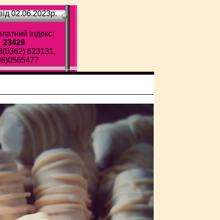
ід 02.06.2023p.
латний індекс:
23429
8(0362) 623131,
98)0565477