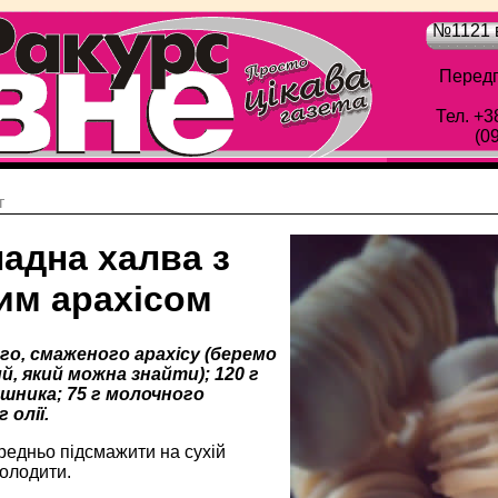
№1121 в
Передп
Тел. +3
(0
г
адна халва з
им арахісом
го, смаженого арахісу (беремо
, який можна знайти); 120 г
яшника; 75 г молочного
 олії.
редньо підсмажити на сухій
холодити.