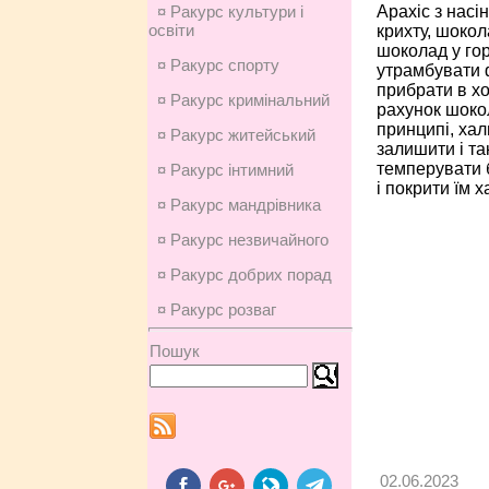
Арахіс з насі
¤ Ракурс культури і
освіти
крихту, шокол
шоколад у гор
¤ Ракурс спорту
утрамбувати 
прибрати в хо
¤ Ракурс кримінальний
рахунок шоко
принципі, хал
¤ Ракурс житейський
залишити і та
темперувати 
¤ Ракурс інтимний
і покрити їм х
¤ Ракурс мандрівника
¤ Ракурс незвичайного
¤ Ракурс добрих порад
¤ Ракурс розваг
Пошук
02.06.2023