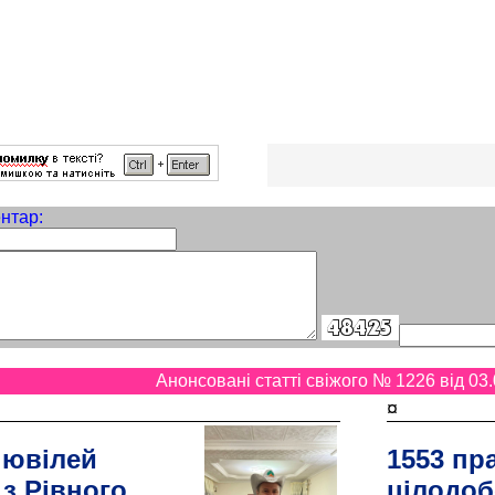
нтар:
Анонсовані статті свіжого № 1226 від 03.
¤
 ювілей
1553 пр
 з Рівного
цілодоб