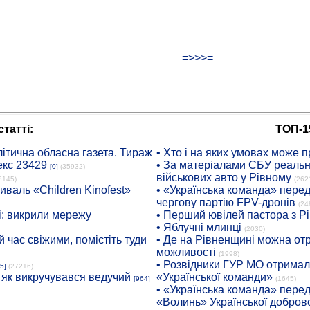
=>>>=
татті:
ТОП-1
ітична обласна газета. Тираж
• Хто і на яких умовах може п
екс 23429
• За матеріалами СБУ реальні
[0]
(35932)
військових авто у Рівному
8145)
(262
иваль «Children Kinofest»
• «Українська команда» пере
чергову партію FPV-дронів
(24
: викрили мережу
• Перший ювілей пастора з Р
• Яблучні млинці
(2030)
 час свіжими, помістіть туди
• Де на Рівненщині можна отр
можливості
(1998)
• Розвідники ГУР МО отримали
5]
(27216)
: як викручувався ведучий
«Української команди»
[964]
(1645)
• «Українська команда» пере
«Волинь» Української доброво