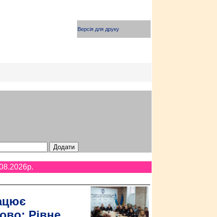
Версія для друку
08.2026p.
ацює
ово: Рівне