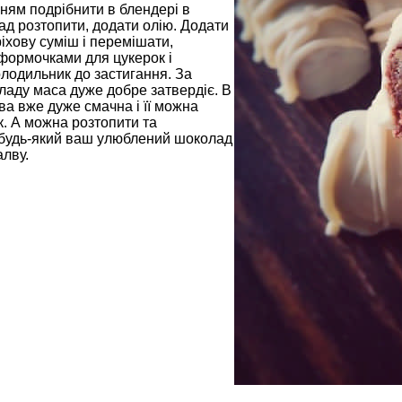
нням подрібнити в блендері в
ад розтопити, додати олію. Додати
іхову суміш і перемішати,
формочками для цукерок і
лодильник до застигання. За
ладу маса дуже добре затвердіє. В
ва вже дуже смачна і її можна
к. А можна розтопити та
будь-який ваш улюблений шоколад
алву.