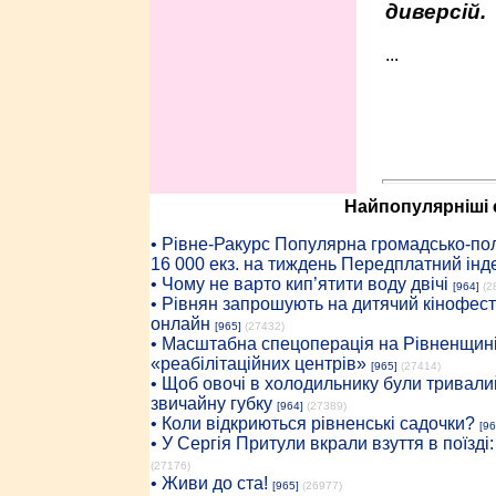
диверсій.
...
Найпопулярніші с
• Рiвне-Ракурс Популярна громадсько-пол
16 000 екз. на тиждень Передплатний інд
• Чому не варто кип’ятити воду двічі
[964]
(2
• Рівнян запрошують на дитячий кінофест
онлайн
[965]
(27432)
• Масштабна спецоперація на Рівненщині
«реабілітаційних центрів»
[965]
(27414)
• Щоб овочі в холодильнику були тривалий
звичайну губку
[964]
(27389)
• Коли відкриються рівненські садочки?
[96
• У Сергія Притули вкрали взуття в поїзді
(27176)
• Живи до ста!
[965]
(26977)