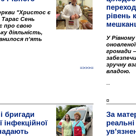
переход
ркви "Христос є
рівень к
" Тарас Сень
мешкан
є про свою
ку діяльність,
У Рівном
внилося п'ять
оновленої 
громади –
забезпеч
зручну вз
=>>>=
владою.
...
¤
і бригади
За мате
ї інфекційної
реальні
 надають
ув’язне