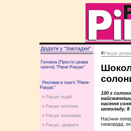
Додати у "Закладки"
#
Ракурс розва
Головна (Просто цікава
Шокол
газета) "Рівне-Ракурс"
солон
Реклама в газеті "Рівне-
Ракурс"
100 г солоно
¤ Ракурс подій
найсмачніший
насіння сон
¤ Ракурс політики
шоколаду; 8 г
¤ Ракурс економiки
Насіння попе
сковорідці, о
¤ Ракурс здоров'я