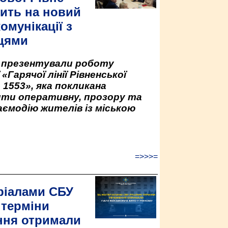
ить на новий
омунікації з
цями
у презентували роботу
«Гарячої лінії Рівненської
 1553», яка покликана
ити оперативну, прозору та
аємодію жителів із міською
=>>>=
ріалами СБУ
 терміни
ння отримали