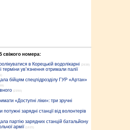
5 свіжого номера:
ролікуватися в Корецькій водолікарні
(2638)
 терміни ув’язнення отримали палії
1)
дала бійцям спецпідрозділу ГУР «Артан»
89)
івного
(2350)
имати «Доступні ліки»: три зручні
 потужні зарядні станції від волонтерів
дала партію зарядних станцій батальйону
льчої армії
(1635)