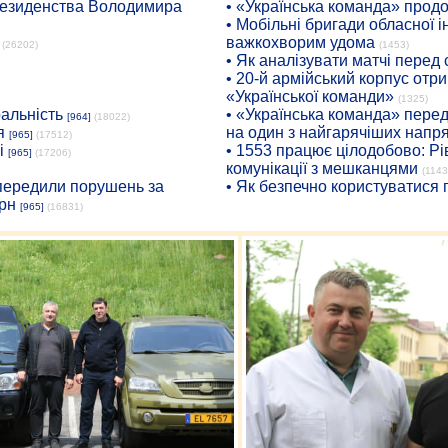
президенства Володимира
• «Українська команда» про
• Мобільні бригади обласної 
важкохворим удома
(26202)
(1453)
• Як аналізувати матчі перед
• 20-й армійський корпус от
«Української команди»
(1325)
ральність
• «Українська команда» пере
[964]
(18022)
я
на один з найгарячіших напр
[965]
(17512)
і
• 1553 працює цілодобово: Рі
[965]
(17206)
комунікації з мешканцями
(1143
опередили порушень за
• Як безпечно користуватися
рн
[965]
(16831)