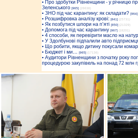
• Про здобутки Рівненщини - у річницю 
Зеленського
[965]
(26638)
• ЗНО під час карантину: як складати?
[964]
• Розшифровка аналізу крові:
[841]
(25731)
• Як позбутися шпори на п’яті
[850]
(21329)
• Допомога під час карантину
[967]
(18201)
• 4 способи, як перевірити масло на нату
• У Здолбунові підпалили авто підприємц
• Що робити, якщо дитину покусали комар
• Бюджет і ми…
[965]
(17136)
• Аудитори Рівненщини з початку року п
процедурою закупівель на понад 72 млн г