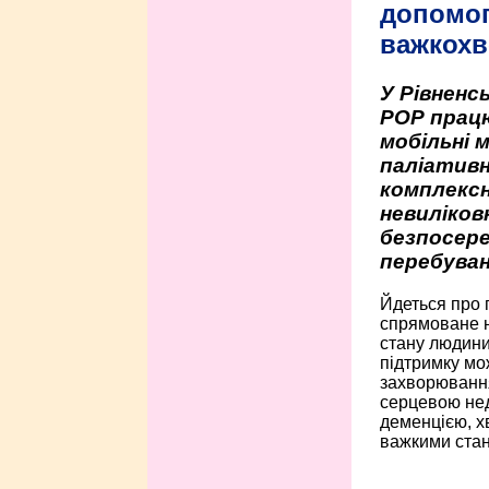
допомо
важкохв
У Рівненсь
РОР працю
мобільні 
паліативн
комплексн
невиліко
безпосере
перебуван
Йдеться про 
спрямоване н
стану людини 
підтримку мо
захворюванням
серцевою нед
деменцією, 
важкими стан