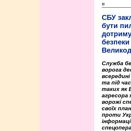
¤
СБУ зак
бути пи
дотриму
безпеки 
Велико
Служба бе
ворога де
всередині
та під час
таких як 
агресора 
ворожі сп
своїх пла
проти Укр
інформаці
спецопера