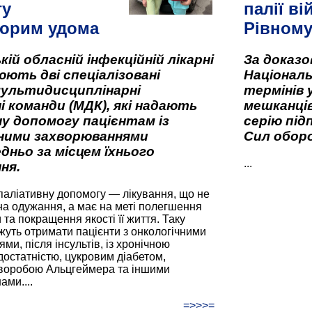
гу
палії ві
орим удома
Рівном
кій обласній інфекційній лікарні
За доказ
ють дві спеціалізовані
Національ
мультидисциплінарні
термінів 
і команди (МДК), які надають
мешканців
у допомогу пацієнтам із
серію під
вними захворюваннями
Сил оборо
дньо за місцем їхнього
...
ня.
паліативну допомогу — лікування, що не
а одужання, а має на меті полегшення
та покращення якості її життя. Таку
жуть отримати пацієнти з онкологічними
и, після інсультів, із хронічною
остатністю, цукровим діабетом,
хворобою Альцгеймера та іншими
ами....
=>>>=