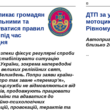
¤
ликає громадян
ДТП за 
льними та
мотоцик
ватися правил
Рівном
під час
Автоприго
дня
близько 2
зпеки фіксує регулярні спроби
...
стабілізувати ситуацію
 України, зокрема напередодні
 великих релігійних свят,
Великдень. Попри заяви країни-
про так зване «перемир’я»,
ецслужби не відмовляються від
нів, продовжують працювати
аїни та вдаватися до
йно-психологічних
цій, провокацій, терактів та