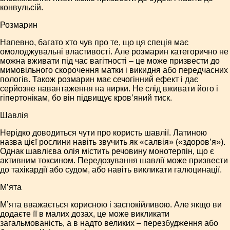
конвульсій.
Розмарин
Напевно, багато хто чув про те, що ця спеція має
омолоджувальні властивості. Але розмарин категорично не
можна вживати під час вагітності – це може призвести до
мимовільного скорочення матки і викидня або передчасних
пологів. Також розмарин має сечогінний ефект і дає
серйозне навантаження на нирки. Не слід вживати його і
гіпертонікам, бо він підвищує кров’яний тиск.
Шавлія
Нерідко доводиться чути про користь шавлії. Латиною
назва цієї рослини навіть звучить як «салвія» («здоров’я»).
Однак шавлієва олія містить речовину монотерпін, що є
активним токсином. Передозування шавлії може призвести
до тахікардії або судом, або навіть викликати галюцинації.
М’ята
М’ята вважається корисною і заспокійливою. Але якщо ви
додаєте її в малих дозах, це може викликати
загальмованість, а в надто великих – перезбудження або