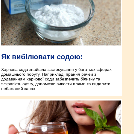
Як вибілювати содою:
Харчова сода знайшла застосування у багатьох сферах
домашнього побуту. Наприклад, прання речей з
додаванням харчової соди забезпечить білизну та
яскравість одягу, допоможе вивести плями та видалити
небажаний запах.