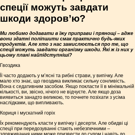
спеції можуть завдати
шкоди здоров’ю?
Ми любимо додавати в їжу приправи і прянощі – адже
вони здатні поліпшити смак практично будь-яких
продуктів. Але хто з нас замислюється про те, що
спеції можуть завдати організму шкоди. Які ж із них у
цьому плані найпідступніші?
Гвоздика
Її часто додають у м’ясні та рибні страви, у випічку. Але
мало хто знає, що гвоздика викликає сильну сонливість.
Вона є седативним засобом. Якщо покласти її в мінімальній
кількості, ви, звісно, нічого не відчуєте. Але якщо доза
виявиться занадто великою, то почнете позіхати з усіма
наслідками, що випливають.
Кориця і мускатний горіх
Їх рекомендують класти у випічку і десерти. Але обидві ці
спеції при передозуванні стають небезпечними –
зловживання ними може призвести до судом і навіть до