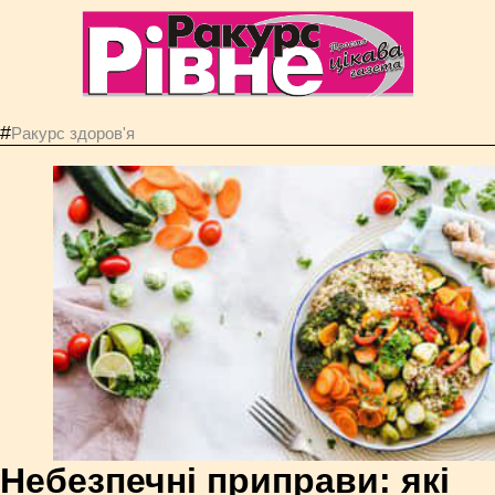
#
Ракурс здоров'я
Небезпечні приправи: які