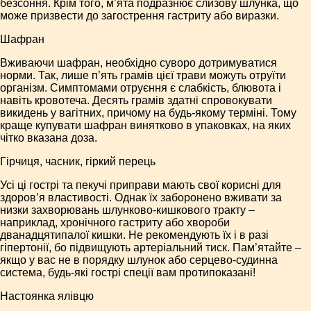
безсоння. Крім того, м’ята подразнює слизову шлунка, що
може призвести до загострення гастриту або виразки.
Шафран
Вживаючи шафран, необхідно суворо дотримуватися
норми. Так, лише п’ять грамів цієї трави можуть отруїти
організм. Симптомами отруєння є слабкість, блювота і
навіть кровотеча. Десять грамів здатні спровокувати
викидень у вагітних, причому на будь-якому терміні. Тому
краще купувати шафран винятково в упаковках, на яких
чітко вказана доза.
Гірчиця, часник, гіркий перець
Усі ці гострі та пекучі приправи мають свої корисні для
здоров’я властивості. Однак їх заборонено вживати за
низки захворювань шлунково-кишкового тракту –
наприклад, хронічного гастриту або хвороби
дванадцятипалої кишки. Не рекомендують їх і в разі
гіпертонії, бо підвищують артеріальний тиск. Пам’ятайте –
якщо у вас не в порядку шлунок або серцево-судинна
система, будь-які гострі спеції вам протипоказані!
Настоянка ялівцю