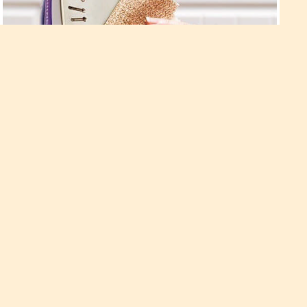
Нагар злізе з праски миттєво:
Якщо на підошві праски з’явився нагар, він може зіпсувати
річ, залишившись на ній. Особливо якщо річ світла, то
нерідко потім її вже не врятувати. А щоб не занапастити
улюблену білу сорочку, цього нагару потрібно в терміновому
порядку позбутися!