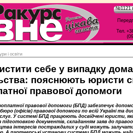
№1121 в
Передп
Тел. +3
(0
ри і освіти
хистити себе у випадку дом
ьства: пояснюють юристи 
латної правової допомоги
оплатної правової допомоги (БПД) забезпечує допомо
бюро (офісів) правової допомоги по всій Україні та д
слуг. У системі БПД працюють досвідчені юристи, як
 підготовкою документів, складанням заяв до правоох
тва інтересів постраждалих у суді можуть залучати
. А партнерські установи системи БПД можуть нада