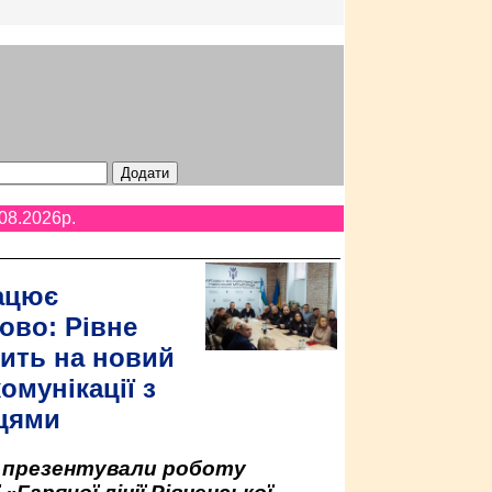
08.2026p.
ацює
ово: Рівне
ить на новий
омунікації з
цями
у презентували роботу