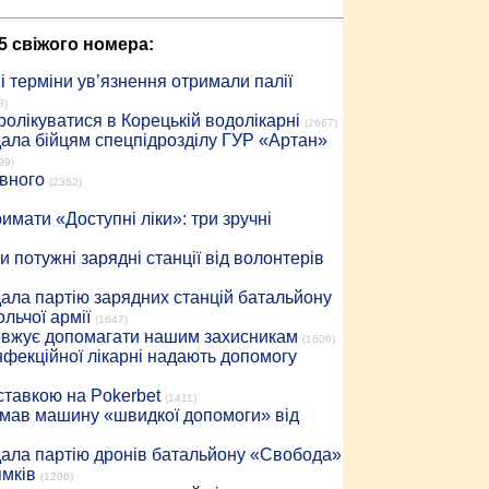
5 свіжого номера:
 терміни ув’язнення отримали палії
8)
ролікуватися в Корецькій водолікарні
(2667)
дала бійцям спецпідрозділу ГУР «Артан»
99)
івного
(2362)
имати «Доступні ліки»: три зручні
 потужні зарядні станції від волонтерів
дала партію зарядних станцій батальйону
льчої армії
(1647)
довжує допомагати нашим захисникам
(1606)
інфекційної лікарні надають допомогу
 ставкою на Pokerbet
(1411)
римав машину «швидкої допомоги» від
дала партію дронів батальйону «Свобода»
ямків
(1206)