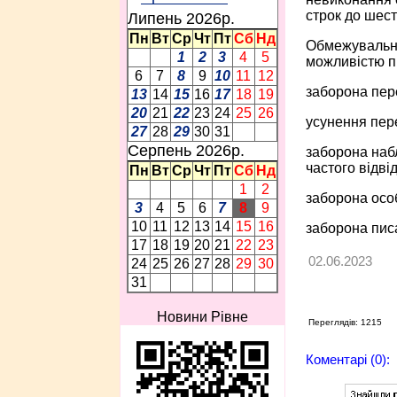
строк до шест
Липень 2026p.
Пн
Вт
Ср
Чт
Пт
Сб
Нд
Обмежувальний
1
2
3
4
5
можливістю п
6
7
8
9
10
11
12
заборона пере
13
14
15
16
17
18
19
20
21
22
23
24
25
26
усунення пере
27
28
29
30
31
Серпень 2026p.
заборона набл
частого відв
Пн
Вт
Ср
Чт
Пт
Сб
Нд
1
2
заборона особ
3
4
5
6
7
8
9
10
11
12
13
14
15
16
заборона пис
17
18
19
20
21
22
23
02.06.2023
24
25
26
27
28
29
30
31
Новини Рівне
Переглядів: 1215
Коментарі (0):