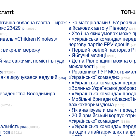
татті:
ТОП-1
ітична обласна газета. Тираж
• За матеріалами СБУ реальні
екс 23429
військових авто у Рівному
[0]
(36019)
(267
• Хто і на яких умовах може п
8200)
иваль «Children Kinofest»
• «Українська команда» пере
чергову партію FPV-дронів
(24
: викрили мережу
• Перший ювілей пастора з Р
• Яблучні млинці
(2040)
 час свіжими, помістіть туди
• Де на Рівненщині можна отр
можливості
(2006)
• Розвідники ГУР МО отримали
5]
(27266)
: як викручувався ведучий
«Української команди»
[964]
(1654)
• «Українська команда» пере
«Волинь» Української доброво
президенства Володимира
• «Українська команда» про
• Мобільні бригади обласної 
важкохворим удома
(26251)
(1462)
• Як аналізувати матчі перед
• 20-й армійський корпус от
«Української команди»
(1338)
ральність
• «Українська команда» пере
[964]
(18031)
я
на один з найгарячіших напр
[965]
(17521)