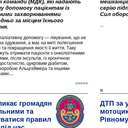
і команди (МДК), які надають
мешканців
у допомогу пацієнтам із
серію під
вними захворюваннями
Сил оборо
дньо за місцем їхнього
...
ня.
паліативну допомогу — лікування, що не
а одужання, а має на меті полегшення
та покращення якості її життя. Таку
жуть отримати пацієнти з онкологічними
и, після інсультів, із хронічною
остатністю, цукровим діабетом,
хворобою Альцгеймера та іншими
ами....
=>>>=
¤
ликає громадян
ДТП за 
льними та
мотоцик
ватися правил
Рівном
під час