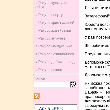
¤ Ракурс культури і
освіти
Як захистити
¤ Ракурс спорту
Зателефонуйте
¤ Ракурс кримінальний
Юристи поясня
допоможуть зі
¤ Ракурс житейський
У разі потреб
¤ Ракурс інтимний
Що робитиме 
¤ Ракурс мандрівника
Представлятим
¤ Ракурс незвичайного
¤ Ракурс добрих порад
Допоможе скл
матеріальної/
¤ Ракурс розваг
Допоможе отр
Пошук
Як можна пока
запобігання 
Бабаян: «Перш
правоохоронні
для захисту 
за результато
Архів «РР»:
невиконання 