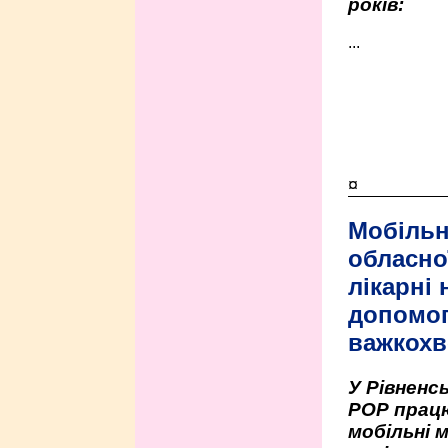
років:
...
¤
Мобільн
обласно
лікарні
допомо
важкохв
У Рівненсь
РОР працю
мобільні 