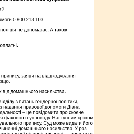
в?
моги 0 800 213 103.
 поліція не допомагає. А також
оплатні.
 припису, заяви на відшкодування
тощо.
 від домашнього насильства.
дділу з питань гендерної політики,
 з надання правової допомоги Діана
дальності – це повідомити про скоєне
для фахового супроводу. Наступним кроком
увального припису. Суд може видати його
вчиненні домашнього насильства. У разі
имінальної відповідальності — арешту на