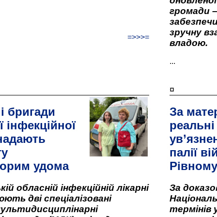
оновленої 
громади –
забезпеч
зручну вз
=>>>=
владою.
...
¤
і бригади
За мате
ї інфекційної
реальні
 надають
ув’язне
гу
палії ві
орим удома
Рівном
кій обласній інфекційній лікарні
За доказ
ють дві спеціалізовані
Національ
мультидисциплінарні
термінів 