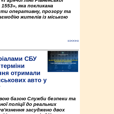
«Гарячої лінії Рівненської
 1553», яка покликана
ити оперативну, прозору та
аємодію жителів із міською
=>>>=
ріалами СБУ
 терміни
ння отримали
йськових авто у
у
овою базою Служби безпеки та
ної поліції до реальних
ув’язнення засуджено двох