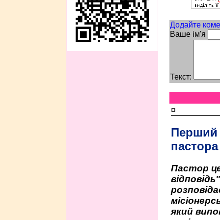
Додайте коме
Ваше ім'я
Текст:
¤
Перший
пастора
Пастор це
відповідь
розповіда
місіонерсь
який випо