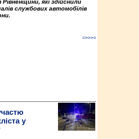
 Рівненщини, які здійснили
палів службових автомобілів
ни.
=>>>=
участю
ліста у
у