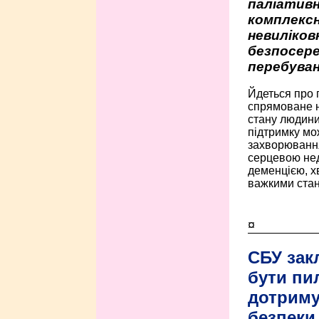
паліативн
комплексн
невиліко
безпосере
перебуван
Йдеться про 
спрямоване н
стану людини 
підтримку мо
захворюванням
серцевою нед
деменцією, 
важкими стан
¤
СБУ зак
бути пи
дотриму
безпеки 