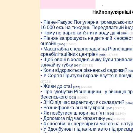
Найпопулярніші с
• Рiвне-Ракурс Популярна громадсько-пол
16 000 екз. на тиждень Передплатний інд
• Чому не варто кип’ятити воду двічі
[964]
(2
• Рівнян запрошують на дитячий кінофест
онлайн
[965]
(27488)
• Масштабна спецоперація на Рівненщині
«реабілітаційних центрів»
[965]
(27466)
• Щоб овочі в холодильнику були тривалий
звичайну губку
[964]
(27432)
• Коли відкриються рівненські садочки?
[96
• У Сергія Притули вкрали взуття в поїзді
(27221)
• Живи до ста!
[965]
(27033)
• Про здобутки Рівненщини - у річницю 
Зеленського
[965]
(26692)
• ЗНО під час карантину: як складати?
[964]
• Розшифровка аналізу крові:
[841]
(25738)
• Як позбутися шпори на п’яті
[850]
(21340)
• Допомога під час карантину
[967]
(18205)
• 4 способи, як перевірити масло на нату
• У Здолбунові підпалили авто підприємц