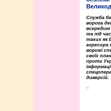
Велико
Служба бе
ворога де
всередині
та під час
таких як 
агресора 
ворожі сп
своїх пла
проти Укр
інформаці
спецопера
диверсій.
...