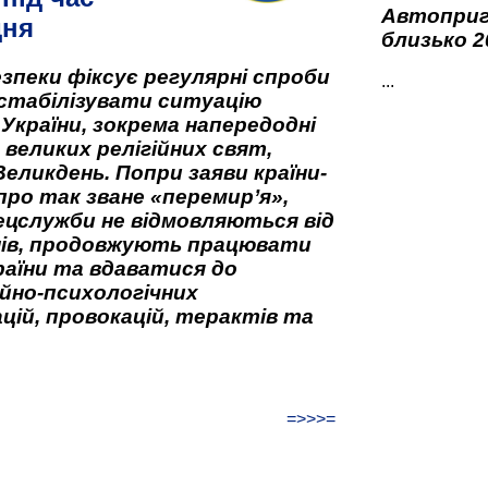
Автоприго
дня
близько 2
зпеки фіксує регулярні спроби
...
стабілізувати ситуацію
 України, зокрема напередодні
 великих релігійних свят,
Великдень. Попри заяви країни-
про так зване «перемир’я»,
ецслужби не відмовляються від
нів, продовжують працювати
аїни та вдаватися до
йно-психологічних
цій, провокацій, терактів та
=>>>=