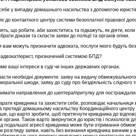
 себе у випадку домашнього насильства з допомогою юристі
 до контактного центру системи безоплатної правової допо
ть, що робити, аби захиститись та підкажуть, як діяти, коли
брати докази та скласти заяви до поліції та органів опіки.
и вам можуть призначити адвоката, послуги якого будуть без
адвокат/юрист, призначений системою БПД?
е ваші інтереси в суді чи інших державних органах.
асти необхідні документи: заяву на видачу обмежувального
моральної шкоди, заяву до суду про бездіяльність слідчого 
имати направлення до шелтера/притулку для постраждалих
рати кривдника та захистити себе, розповідає начальниця ві
та протидії домашньому насильству Координаційного центру
е, що варто зробити, щоб притягнути кривдника до відпові
 органи. Також варто звернутися до юристів і психологів 
від подальшої агресії кривдника може бути отримання обмеж
м розгляду заяви, навіть без визнання кривдника винним у 
обмежувального припису кривдника можна притягнути до кр