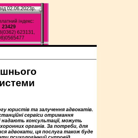
ід 02.06.2023p.
латний індекс:
23429
8(0362) 623131,
98)0565477
ашнього
системи
гу юристів та залучення адвокатів.
истанційні сервіси отримання
і надають консультації, можуть
оронних органів. За потреби, для
ся адвокати, ця послуга також буде
ти психологічний супровід.