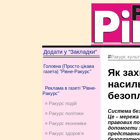
Додати у "Закладки"
#
Ракурс культу
Головна (Просто цікава
Як за
газета) "Рівне-Ракурс"
насил
Реклама в газеті "Рівне-
безоп
Ракурс"
¤ Ракурс подій
Система без
¤ Ракурс політики
Це – мережа 
правових по
¤ Ракурс економiки
допомогти з
¤ Ракурс здоров'я
представниц
безоплатною