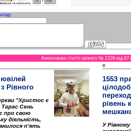
нтар:
Анонсовані статті свіжого № 1226 від 07.
¤
 ювілей
1553 пр
 з Рівного
цілодоб
переход
ркви "Христос є
рівень к
" Тарас Сень
мешкан
є про свою
ку діяльність,
У Рівном
внилося п'ять