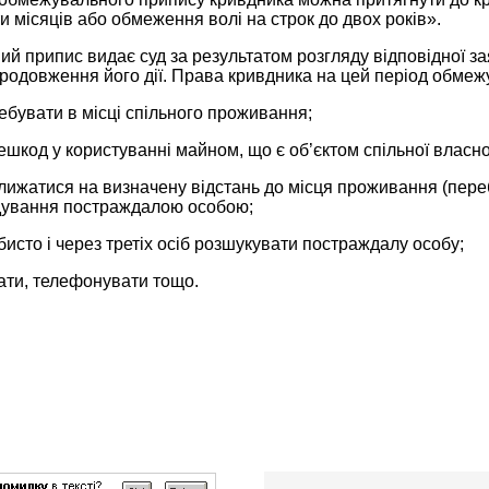
и місяців або обмеження волі на строк до двох років».
 припис видає суд за результатом розгляду відповідної заяв
родовження його дії. Права кривдника на цей період обмежу
бувати в місці спільного проживання;
шкод у користуванні майном, що є об’єктом спільної власно
ижатися на визначену відстань до місця проживання (переб
ідування постраждалою особою;
исто і через третіх осіб розшукувати постраждалу особу;
ати, телефонувати тощо.