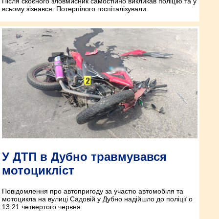
Після скоєного зловмисник самостійно викликав поліцію та у
всьому зізнався. Потерпілого госпіталізували.
У ДТП в Дубно травмувався
мотоцикліст
Повідомлення про автопригоду за участю автомобіля та
мотоцикла на вулиці Садовій у Дубно надійшло до поліції о
13:21 четвертого червня.