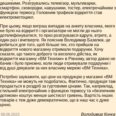
дешевими. Розігрувались телевізор, мультиварки,
смартфон, сковорідки, навушники, тостер, електрочайники з
функцією термосу. Головним трофеєм відкриття став
електромотоцикл.
При цьому, якщо виграш випадав на анкету власника, якого
не було на відкритті і організатори не могли до нього
дотелефонуватися, то приз розігрувався вдруге, втретє, а
один раз і вчетверте. Як пояснив Володимир Базелюк, це
робиться для того, щоб більше тих, хто прийшов на
відкриття нового магазину отримали подарунки. Хочу
сказати, що такого доброго та веселого дійства, як
відкриття магазину «ВМ Техніки» в Рівному, автор давно не
бачив і було приємно, коли люди отримували подарунки і
від душі дякували за них власнику мережі «ВМ Техніка».
Потрібно зауважити, що ціни на продукцію у магазині «ВМ
Техніка» не можуть не подобатись. Фактично, продукція там
продається в роздріб за гуртовими цінами. Так, наприклад,
стильний електрочайник з функцією термосу та «безпечним
дотиком» коштує менше шестисот гривень. Вартість інших
товарів є теж дуже демократичною, що в наш час є дуже
цінно.
08.06.2023
Володимир Конєв