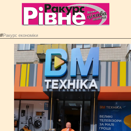
#
Ракурс економiки