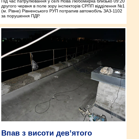
Під час патрулювання у селі Нова Любомирка близько 09:20
другого червня в поле зору інспекторів СРПП відділення №1
(м. Рівне) Рівненського РУП потрапив автомобіль ЗАЗ-1102
за порушення ПДР.
Впав з висоти дев’ятого