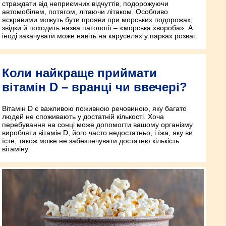
страждати від неприємних відчуттів, подорожуючи
автомобілем, потягом, літаючи літаком. Особливо
яскравими можуть бути прояви при морських подорожах,
звідки й походить назва патології – «морська хвороба». А
іноді закачувати може навіть на каруселях у парках розваг.
Коли найкраще приймати
вітамін D – вранці чи ввечері?
Вітамін D є важливою поживною речовиною, яку багато
людей не споживають у достатній кількості. Хоча
перебування на сонці може допомогти вашому організму
виробляти вітамін D, його часто недостатньо, і їжа, яку ви
їсте, також може не забезпечувати достатню кількість
вітаміну.