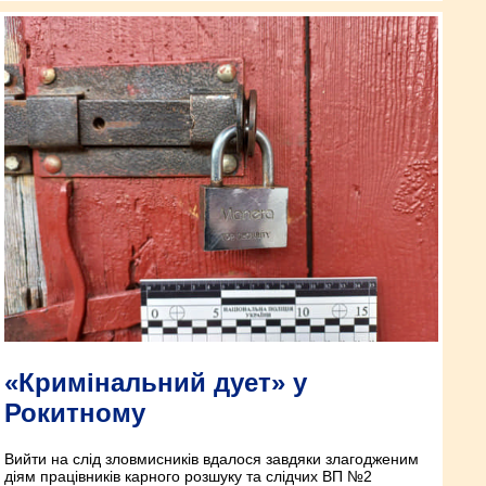
«Кримінальний дует» у
Рокитному
Вийти на слід зловмисників вдалося завдяки злагодженим
діям працівників карного розшуку та слідчих ВП №2