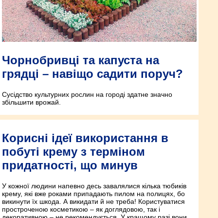
Чорнобривці та капуста на
грядці – навіщо садити поруч?
Сусідство культурних рослин на городі здатне значно
збільшити врожай.
Корисні ідеї використання в
побуті крему з терміном
придатності, що минув
У кожної людини напевно десь завалялися кілька тюбиків
крему, які вже роками припадають пилом на полицях, бо
викинути їх шкода. А викидати й не треба! Користуватися
простроченою косметикою – як доглядовою, так і
декоративною – не рекомендується. У кращому разі вони