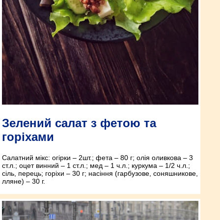
Зелений салат з фетою та
горіхами
Салатний мікс: огірки – 2шт.; фета – 80 г; олія оливкова – 3
ст.л.; оцет винний – 1 ст.л.; мед – 1 ч.л.; куркума – 1/2 ч.л.;
сіль, перець; горіхи – 30 г; насіння (гарбузове, соняшникове,
лляне) – 30 г.