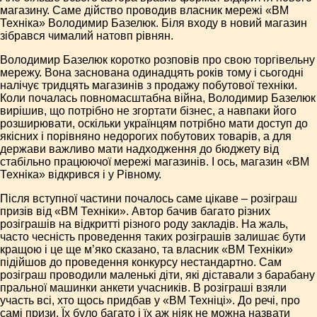
магазину. Саме дійство проводив власник мережі «ВМ
Техніка» Володимир Базелюк. Біля входу в новий магазин
зібрався чималий натовп рівнян.
Володимир Базелюк коротко розповів про свою торгівельну
мережу. Вона заснована одинадцять років тому і сьогодні
налічує тридцять магазинів з продажу побутової техніки.
Коли почалась повномасштабна війна, Володимир Базелюк
вирішив, що потрібно не згортати бізнес, а навпаки його
розширювати, оскільки українцям потрібно мати доступ до
якісних і порівняно недорогих побутових товарів, а для
держави важливо мати надходження до бюджету від
стабільно працюючої мережі магазинів. І ось, магазин «ВМ
Техніка» відкрився і у Рівному.
Після вступної частини почалось саме цікаве – розіграш
призів від «ВМ Техніки». Автор бачив багато різних
розіграшів на відкритті різного роду закладів. На жаль,
часто чесність проведення таких розіграшів залишає бути
кращою і це ще м’яко сказано, та власник «ВМ Техніки»
підійшов до проведення конкурсу нестандартно. Сам
розіграш проводили маленькі діти, які діставали з барабану
пральної машинки анкети учасників. В розіграші взяли
участь всі, хто щось придбав у «ВМ Техніці». До речі, про
самі призи. Їх було багато і їх аж ніяк не можна назвати