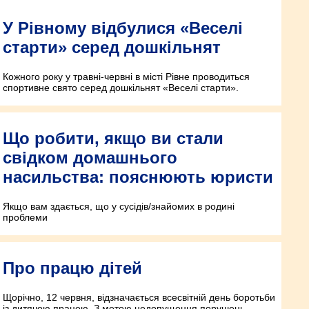
У Рівному відбулися «Веселі
старти» серед дошкільнят
Кожного року у травні-червні в місті Рівне проводиться
спортивне свято серед дошкільнят «Веселі старти».
Що робити, якщо ви стали
свідком домашнього
насильства: пояснюють юристи
Якщо вам здається, що у сусідів/знайомих в родині
проблеми
Про працю дітей
Щорічно, 12 червня, відзначається всесвітній день боротьби
із дитячою працею. З метою недопущення порушень