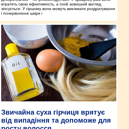
втратять свою ефективність, а їхній зовнішній вигляд
зіпсується. У гіршому вони можуть викликати роздратування
і почервоніння шкіри і
Звичайна суха гірчиця врятує
від випадіння та допоможе для
росту волосся