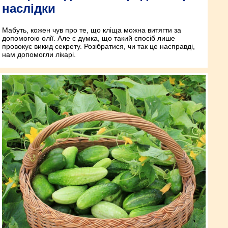
наслідки
Мабуть, кожен чув про те, що кліща можна витягти за
допомогою олії. Але є думка, що такий спосіб лише
провокує викид секрету. Розібратися, чи так це насправді,
нам допомогли лікарі.