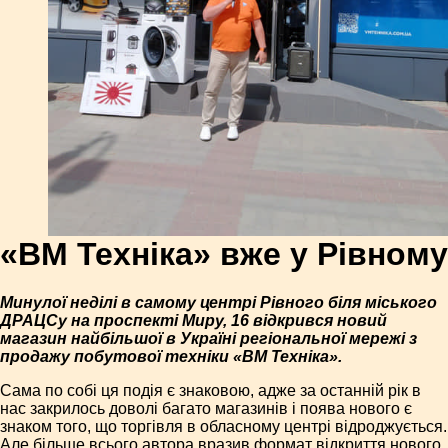
«ВМ Техніка» вже у Рівному
Минулої неділі в самому центрі Рівного біля міського
ДРАЦСу на проспекті Миру, 16 відкрився новий
магазин найбільшої в Україні регіональної мережі з
продажу побутової техніки «ВМ Техніка».
Сама по собі ця подія є знаковою, адже за останній рік в
нас закрилось доволі багато магазинів і поява нового є
знаком того, що торгівля в обласному центрі відроджується.
Але більше всього автора вразив формат відкриття нового