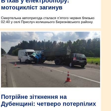
В’їхав у електроопору:
мотоцикліст загинув
Смертельна автопригода сталася п’ятого червня близько
02:40 у селі Прислуч колишнього Березнівського району.
Потрійне зіткнення на
Дубенщині: четверо потерпілих