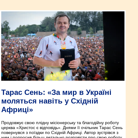
Тарас Сень: «За мир в Україні
моляться навіть у Східній
Африці»
Продовжує свою плідну місіонерську та благодійну роботу
церква «Христос є відповідь». Днями її очільник Тарас Сень
повернувся з поїздки по Східній Африці. Автор зустрівся з
ним і попросив більш детально розповісти про свою роботу.