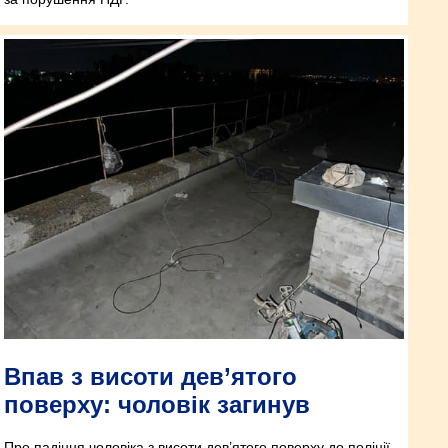
Впав з висоти дев’ятого
поверху: чоловік загинув
Про падіння чоловіка з висоти дев’ятого поверху до поліції