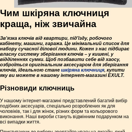
Чим шкіряна ключниця
краща, ніж звичайна
Зв'язка ключів від квартири, під'їзду, робочого
кабінету, машини, гаража. Це мінімальний список для
набору сучасної ділової людини. Кожен з нас підбирає
власну систему зберігання ключів – у кишені, у
відділеннях сумки. Щоб позбавити себе від хаосу,
озброїться оригінальним аксесуаром для зберігання
ключів, ідеальною стане
шкіряна ключниця
, купити
яку ви можете в нашому інтернет-магазині EXULT.
Різновиди ключниць
У нашому інтернет-магазині представлений багатий вибір
подібних аксесуарів, спеціально розроблених як для
чоловіків, так і для жінок, різних форм та кольорового
виконання. Наші вироби стануть відмінним подарунком на
всі випадки життя.
Приступаючи до вибору, звертайте увагу на дизайн, який