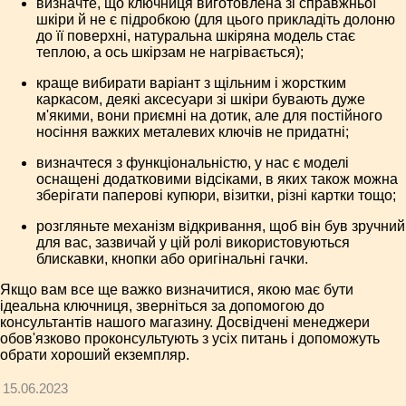
визначте, що ключниця виготовлена зі справжньої
шкіри й не є підробкою (для цього прикладіть долоню
до її поверхні, натуральна шкіряна модель стає
теплою, а ось шкірзам не нагрівається);
краще вибирати варіант з щільним і жорстким
каркасом, деякі аксесуари зі шкіри бувають дуже
м'якими, вони приємні на дотик, але для постійного
носіння важких металевих ключів не придатні;
визначтеся з функціональністю, у нас є моделі
оснащені додатковими відсіками, в яких також можна
зберігати паперові купюри, візитки, різні картки тощо;
розгляньте механізм відкривання, щоб він був зручний
для вас, зазвичай у цій ролі використовуються
блискавки, кнопки або оригінальні гачки.
Якщо вам все ще важко визначитися, якою має бути
ідеальна ключниця, зверніться за допомогою до
консультантів нашого магазину. Досвідчені менеджери
обов'язково проконсультують з усіх питань і допоможуть
обрати хороший екземпляр.
15.06.2023