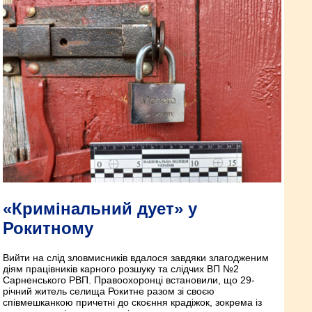
«Кримінальний дует» у
Рокитному
Вийти на слід зловмисників вдалося завдяки злагодженим
діям працівників карного розшуку та слідчих ВП №2
Сарненського РВП. Правоохоронці встановили, що 29-
річний житель селища Рокитне разом зі своєю
співмешканкою причетні до скоєння крадіжок, зокрема із