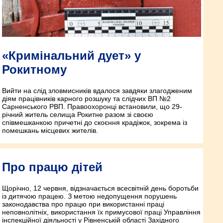
«Кримінальний дует» у
Рокитному
Вийти на слід зловмисників вдалося завдяки злагодженим
діям працівників карного розшуку та слідчих ВП №2
Сарненського РВП. Правоохоронці встановили, що 29-
річний житель селища Рокитне разом зі своєю
співмешканкою причетні до скоєння крадіжок, зокрема із
помешкань місцевих жителів.
Про працю дітей
Щорічно, 12 червня, відзначається всесвітній день боротьби
із дитячою працею. З метою недопущення порушень
законодавства про працю при використанні праці
неповнолітніх, використання їх примусової праці Управління
інспекційної діяльності у Рівненській області Західного