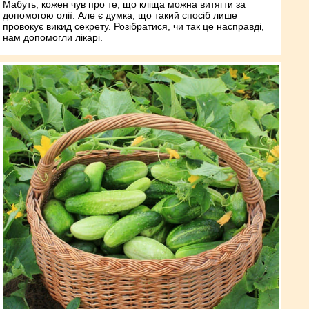
Мабуть, кожен чув про те, що кліща можна витягти за
допомогою олії. Але є думка, що такий спосіб лише
провокує викид секрету. Розібратися, чи так це насправді,
нам допомогли лікарі.