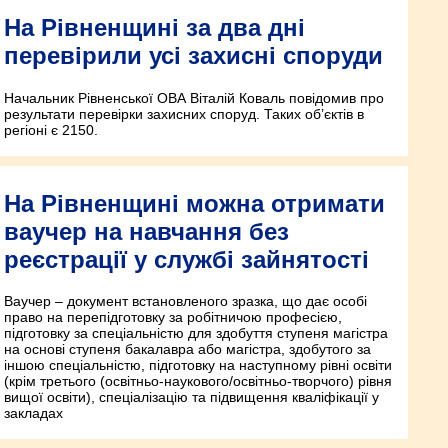
На Рівненщині за два дні
перевірили усі захисні споруди
Начальник Рівненської ОВА Віталій Коваль повідомив про
результати перевірки захисних споруд. Таких об’єктів в
регіоні є 2150.
На Рівненщині можна отримати
ваучер на навчання без
реєстрації у службі зайнятості
Ваучер – документ встановленого зразка, що дає особі
право на перепідготовку за робітничою професією,
підготовку за спеціальністю для здобуття ступеня магістра
на основі ступеня бакалавра або магістра, здобутого за
іншою спеціальністю, підготовку на наступному рівні освіти
(крім третього (освітньо-наукового/освітньо-творчого) рівня
вищої освіти), спеціалізацію та підвищення кваліфікації у
закладах