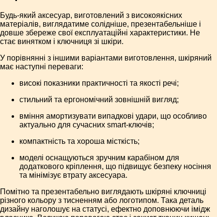
Будь-який аксесуар, виготовлений з високоякісних
матеріалів, виглядатиме солідніше, презентабельніше і
довше збереже свої експлуатаційні характеристики. Не
стає винятком і ключниця зі шкіри.
У порівнянні з іншими варіантами виготовлення, шкіряний
має наступні переваги:
високі показники практичності та якості речі;
стильний та ергономічний зовнішній вигляд;
вміння амортизувати випадкові удари, що особливо
актуально для сучасних smart-ключів;
компактність та хороша місткість;
моделі оснащуються зручним карабіном для
додаткового кріплення, що підвищує безпеку носіння
та мінімізує втрату аксесуара.
Помітно та презентабельно виглядають шкіряні ключниці
різного кольору з тисненням або логотипом. Така деталь
дизайну наголошує на статусі, ефектно доповнюючи імідж