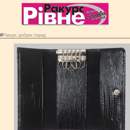
#
Ракурс добрих порад