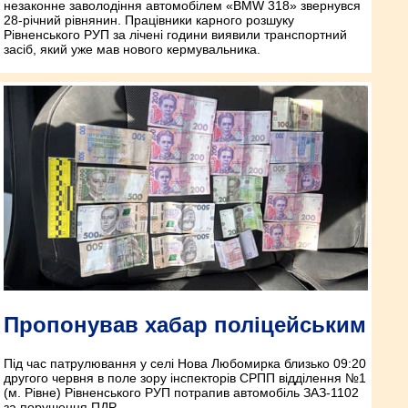
незаконне заволодіння автомобілем «BMW 318» звернувся
28-річний рівнянин. Працівники карного розшуку
Рівненського РУП за лічені години виявили транспортний
засіб, який уже мав нового кермувальника.
Пропонував хабар поліцейським
Під час патрулювання у селі Нова Любомирка близько 09:20
другого червня в поле зору інспекторів СРПП відділення №1
(м. Рівне) Рівненського РУП потрапив автомобіль ЗАЗ-1102
за порушення ПДР.