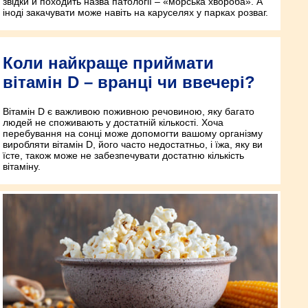
звідки й походить назва патології – «морська хвороба». А
іноді закачувати може навіть на каруселях у парках розваг.
Коли найкраще приймати
вітамін D – вранці чи ввечері?
Вітамін D є важливою поживною речовиною, яку багато
людей не споживають у достатній кількості. Хоча
перебування на сонці може допомогти вашому організму
виробляти вітамін D, його часто недостатньо, і їжа, яку ви
їсте, також може не забезпечувати достатню кількість
вітаміну.