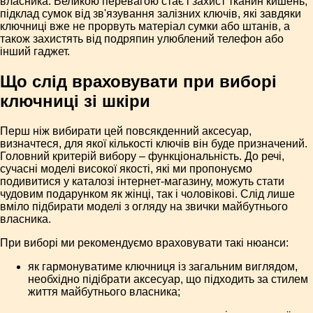
власника. Великою перевагою стає і захист тканин кишень,
підклад сумок від зв'язування залізних ключів, які завдяки
ключниці вже не прорвуть матеріал сумки або штанів, а
також захистять від подряпин улюблений телефон або
інший гаджет.
Що слід враховувати при виборі
ключниці зі шкіри
Перш ніж вибирати цей повсякденний аксесуар,
визначтеся, для якої кількості ключів він буде призначений.
Головний критерій вибору – функціональність. До речі,
сучасні моделі високої якості, які ми пропонуємо
подивитися у каталозі інтернет-магазину, можуть стати
чудовим подарунком як жінці, так і чоловікові. Слід лише
вміло підбирати моделі з огляду на звички майбутнього
власника.
При виборі ми рекомендуємо враховувати такі нюанси:
як гармонуватиме ключниця із загальним виглядом,
необхідно підібрати аксесуар, що підходить за стилем
життя майбутнього власника;