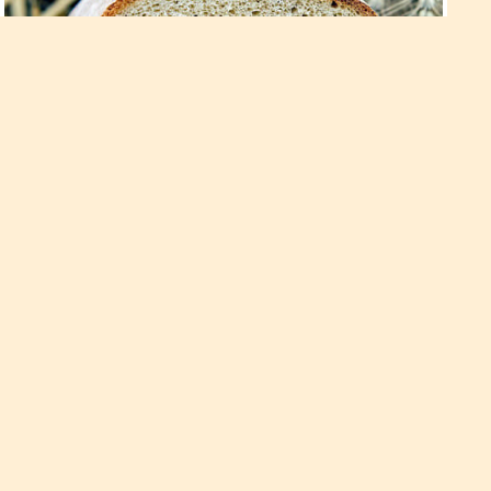
Чому досвідчені дачники ніколи
не викидають черствий хліб?
Садівники завжди знають, як отримати максимум користі з
наявних під рукою засобів.
Навіщо рослинам банани та
варення: корисні добавки для
городу з холодильника