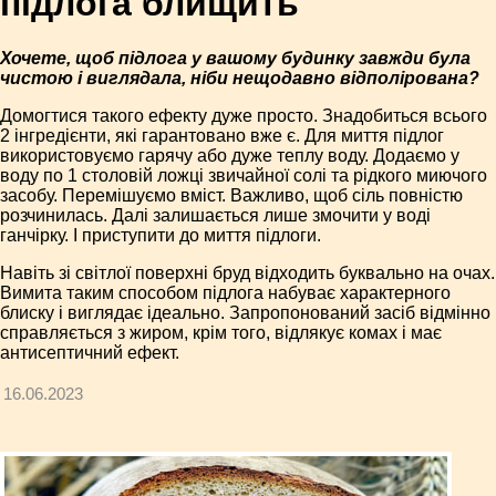
підлога блищить
Хочете, щоб підлога у вашому будинку завжди була
чистою і виглядала, ніби нещодавно відполірована?
Домогтися такого ефекту дуже просто. Знадобиться всього
2 інгредієнти, які гарантовано вже є. Для миття підлог
використовуємо гарячу або дуже теплу воду. Додаємо у
воду по 1 столовій ложці звичайної солі та рідкого миючого
засобу. Перемішуємо вміст. Важливо, щоб сіль повністю
розчинилась. Далі залишається лише змочити у воді
ганчірку. І приступити до миття підлоги.
Навіть зі світлої поверхні бруд відходить буквально на очах.
Вимита таким способом підлога набуває характерного
блиску і виглядає ідеально. Запропонований засіб відмінно
справляється з жиром, крім того, відлякує комах і має
антисептичний ефект.
16.06.2023