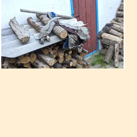
Донька ледь не вбила матір
Дев’ятого червня близько 19 години між 57-річною
жителькою села Городок та її дочкою, яка перебувала у
стані алкогольного сп’яніння, виник конфлікт щодо
побутових питань. Сварка тривала недовго і 30-річна дочка
двічі вдарила ножем у груди матері. Після скоєного
зловмисниця втекла із місця події. Втім, через кілька годин її