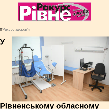
#
Ракурс здоров'я
У
Рівненському обласному