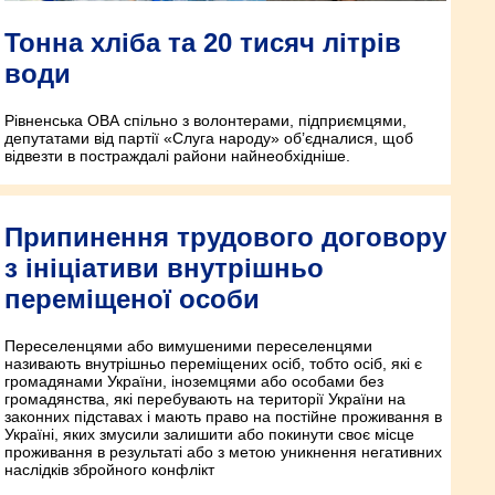
Тонна хліба та 20 тисяч літрів
води
Рівненська ОВА спільно з волонтерами, підприємцями,
депутатами від партії «Слуга народу» об’єдналися, щоб
відвезти в постраждалі райони найнеобхідніше.
Припинення трудового договору
з ініціативи внутрішньо
переміщеної особи
Переселенцями або вимушеними переселенцями
називають внутрішньо переміщених осіб, тобто осіб, які є
громадянами України, іноземцями або особами без
громадянства, які перебувають на території України на
законних підставах і мають право на постійне проживання в
Україні, яких змусили залишити або покинути своє місце
проживання в результаті або з метою уникнення негативних
наслідків збройного конфлікт