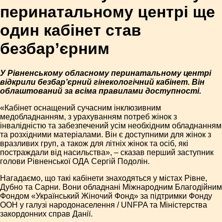
перинатальному центрі ще
один кабінет став
безбар’єрним
У Рівненському обласному перинатальному центрі
відкрили безбар’єрний гінекологічний кабінет. Він
облаштований за всіма правилами доступності.
«Кабінет оснащений сучасним інклюзивним
медобладнанням, з урахуванням потреб жінок з
інвалідністю та забезпечений усім необхідним обладнанням
та розхідними матеріалами. Він є доступними для жінок з
вразливих груп, а також для літніх жінок та осіб, які
постраждали від насильства», – сказав перший заступник
голови Рівненської ОДА Сергій Подолін.
Нагадаємо, що такі кабінети знаходяться у містах Рівне,
Дубно та Сарни. Вони обладнані Міжнародним Благодійним
Фондом «Український Жіночий Фонд» за підтримки Фонду
ООН у галузі народонаселення / UNFPA та Міністерства
закордонних справ Данії.