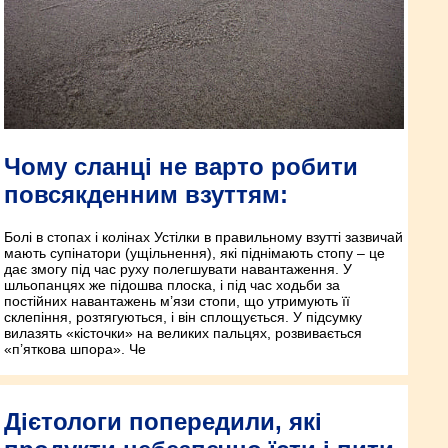
Чому сланці не варто робити
повсякденним взуттям:
Болі в стопах і колінах Устілки в правильному взутті зазвичай
мають супінатори (ущільнення), які піднімають стопу – це
дає змогу під час руху полегшувати навантаження. У
шльопанцях же підошва плоска, і під час ходьби за
постійних навантажень м’язи стопи, що утримують її
склепіння, розтягуються, і він сплощується. У підсумку
вилазять «кісточки» на великих пальцях, розвивається
«п’яткова шпора». Че
Дієтологи попередили, які