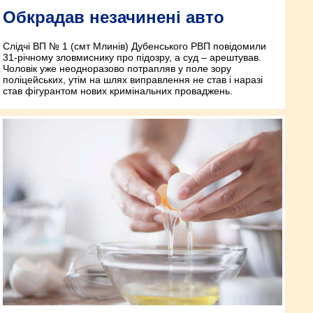
Обкрадав незачинені авто
Слідчі ВП № 1 (смт Млинів) Дубенського РВП повідомили
31-річному зловмиснику про підозру, а суд – арештував.
Чоловік уже неодноразово потрапляв у поле зору
поліцейських, утім на шлях виправлення не став і наразі
став фігурантом нових кримінальних проваджень.