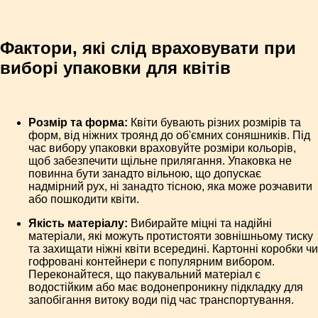
Фактори, які слід враховувати при
виборі упаковки для квітів
Розмір та форма:
Квіти бувають різних розмірів та
форм, від ніжних троянд до об'ємних соняшників. Під
час вибору упаковки враховуйте розміри кольорів,
щоб забезпечити щільне прилягання. Упаковка не
повинна бути занадто вільною, що допускає
надмірний рух, ні занадто тісною, яка може розчавити
або пошкодити квіти.
Якість матеріалу:
Вибирайте міцні та надійні
матеріали, які можуть протистояти зовнішньому тиску
та захищати ніжні квіти всередині. Картонні коробки чи
гофровані контейнери є популярним вибором.
Переконайтеся, що пакувальний матеріал є
водостійким або має водонепроникну підкладку для
запобігання витоку води під час транспортування.