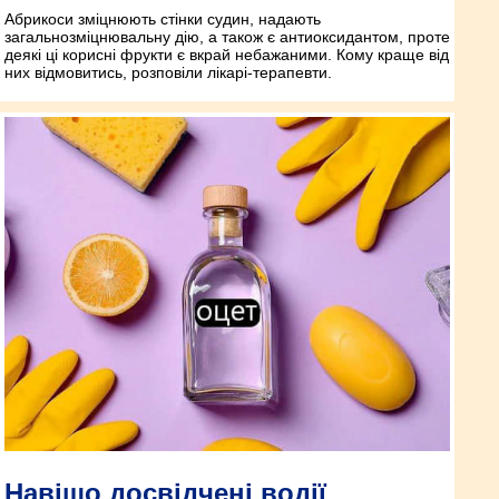
Абрикоси зміцнюють стінки судин, надають
загальнозміцнювальну дію, а також є антиоксидантом, проте
деякі ці корисні фрукти є вкрай небажаними. Кому краще від
них відмовитись, розповіли лікарі-терапевти.
Навіщо досвідчені водії