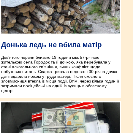
Донька ледь не вбила матір
Дев’ятого червня близько 19 години між 57-річною
жителькою села Городок та її дочкою, яка перебувала у
стані алкогольного сп’яніння, виник конфлікт щодо
побутових питань. Сварка тривала недовго і 30-річна дочка
двічі вдарила ножем у груди матері. Після скоєного
зловмисниця втекла із місця події. Втім, через кілька годин її
затримали поліцейські на одній із вулиць в обласному
центрі.