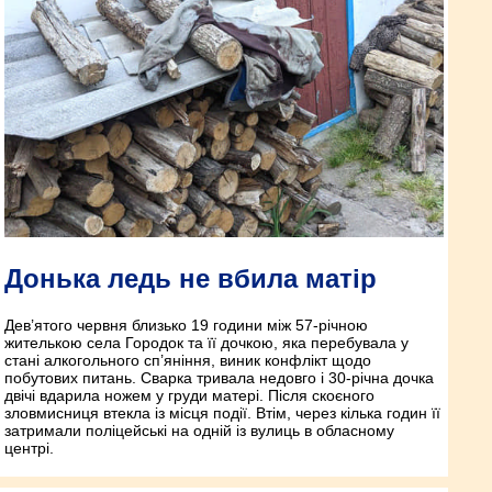
Донька ледь не вбила матір
Дев’ятого червня близько 19 години між 57-річною
жителькою села Городок та її дочкою, яка перебувала у
стані алкогольного сп’яніння, виник конфлікт щодо
побутових питань. Сварка тривала недовго і 30-річна дочка
двічі вдарила ножем у груди матері. Після скоєного
зловмисниця втекла із місця події. Втім, через кілька годин її
затримали поліцейські на одній із вулиць в обласному
центрі.