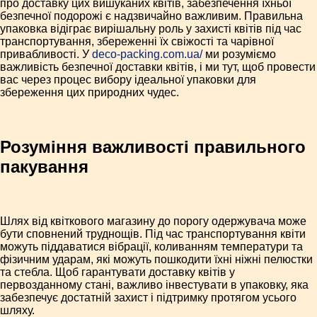
про доставку цих вишуканих квітів, забезпечення їхньої
безпечної подорожі є надзвичайно важливим. Правильна
упаковка відіграє вирішальну роль у захисті квітів під час
транспортування, збереженні їх свіжості та чарівної
привабливості. У
deco-packing.com.ua/
ми розуміємо
важливість безпечної доставки квітів, і ми тут, щоб провести
вас через процес вибору ідеальної упаковки для
збереження цих природних чудес.
Розуміння важливості правильного
пакування
Шлях від квіткового магазину до порогу одержувача може
бути сповнений труднощів. Під час транспортування квіти
можуть піддаватися вібрації, коливанням температури та
фізичним ударам, які можуть пошкодити їхні ніжні пелюстки
та стебла. Щоб гарантувати доставку квітів у
первозданному стані, важливо інвестувати в упаковку, яка
забезпечує достатній захист і підтримку протягом усього
шляху.