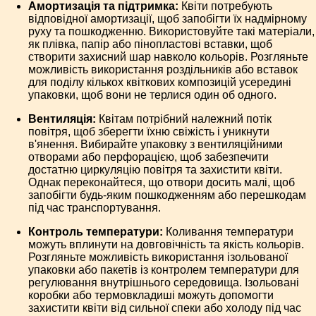
Амортизація та підтримка:
Квіти потребують
відповідної амортизації, щоб запобігти їх надмірному
руху та пошкодженню. Використовуйте такі матеріали,
як плівка, папір або пінопластові вставки, щоб
створити захисний шар навколо кольорів. Розгляньте
можливість використання роздільників або вставок
для поділу кількох квіткових композицій усередині
упаковки, щоб вони не терлися один об одного.
Вентиляція:
Квітам потрібний належний потік
повітря, щоб зберегти їхню свіжість і уникнути
в'янення. Вибирайте упаковку з вентиляційними
отворами або перфорацією, щоб забезпечити
достатню циркуляцію повітря та захистити квіти.
Однак переконайтеся, що отвори досить малі, щоб
запобігти будь-яким пошкодженням або перешкодам
під час транспортування.
Контроль температури:
Коливання температури
можуть вплинути на довговічність та якість кольорів.
Розгляньте можливість використання ізольованої
упаковки або пакетів із контролем температури для
регулювання внутрішнього середовища. Ізольовані
коробки або термовкладиші можуть допомогти
захистити квіти від сильної спеки або холоду під час