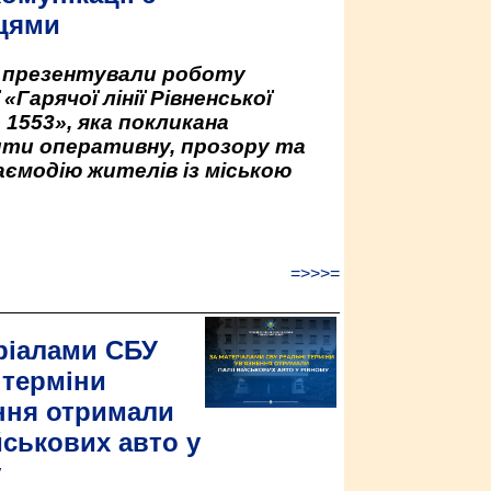
цями
у презентували роботу
«Гарячої лінії Рівненської
 1553», яка покликана
ити оперативну, прозору та
аємодію жителів із міською
=>>>=
ріалами СБУ
 терміни
ння отримали
йськових авто у
у