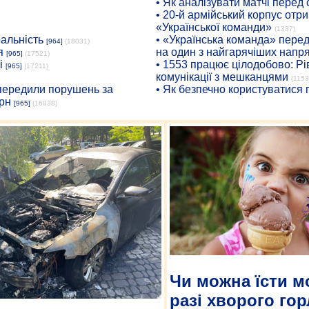
• Як аналізувати матчі перед
• 20-й армійський корпус от
«Української команди»
(1337)
ральність
• «Українська команда» пере
[964]
(18031)
я
на один з найгарячіших напр
[965]
(17521)
і
• 1553 працює цілодобово: Рі
[965]
(17211)
комунікації з мешканцями
(1153
опередили порушень за
• Як безпечно користуватися
рн
[965]
(16838)
Чи можна їсти м
разі хворого гор