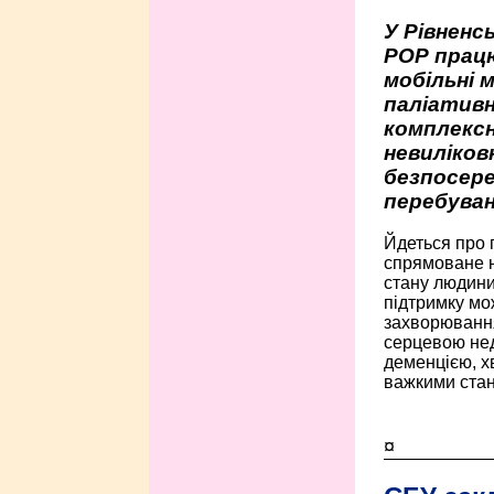
У Рівненсь
РОР працю
мобільні 
паліативн
комплексн
невиліко
безпосере
перебуван
Йдеться про 
спрямоване н
стану людини 
підтримку мо
захворюванням
серцевою нед
деменцією, 
важкими стан
¤