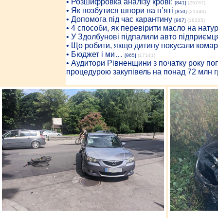
• Розшифровка аналізу крові:
[841]
(25737)
• Як позбутися шпори на п’яті
[850]
(21340)
• Допомога під час карантину
[967]
(18205)
• 4 способи, як перевірити масло на нату
• У Здолбунові підпалили авто підприємц
• Що робити, якщо дитину покусали комар
• Бюджет і ми…
[965]
(17141)
• Аудитори Рівненщини з початку року п
процедурою закупівель на понад 72 млн г