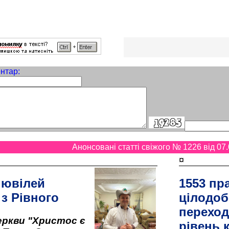
нтар:
Анонсовані статті свіжого № 1226 від 07.
¤
 ювілей
1553 пр
 з Рівного
цілодоб
переход
ркви "Христос є
рівень к