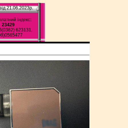
ід 21.06.2023p.
латний індекс:
23429
8(0362) 623131,
98)0565477