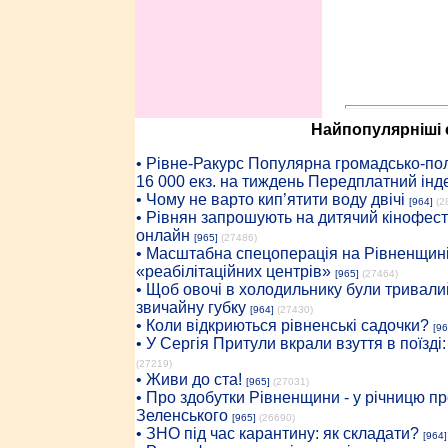
Найпопулярніші с
• Рiвне-Ракурс Популярна громадсько-пол
16 000 екз. на тиждень Передплатний інд
• Чому не варто кип’ятити воду двічі
[964]
(2
• Рівнян запрошують на дитячий кінофест
онлайн
[965]
(27486)
• Масштабна спецоперація на Рівненщині
«реабілітаційних центрів»
[965]
(27464)
• Щоб овочі в холодильнику були тривалий
звичайну губку
[964]
(27430)
• Коли відкриються рівненські садочки?
[96
• У Сергія Притули вкрали взуття в поїзді
(27219)
• Живи до ста!
[965]
(27031)
• Про здобутки Рівненщини - у річницю 
Зеленського
[965]
(26690)
• ЗНО під час карантину: як складати?
[964]