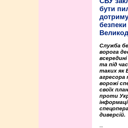
СБУ зак
бути пи
дотриму
безпеки 
Велико
Служба бе
ворога де
всередині
та під час
таких як 
агресора 
ворожі сп
своїх пла
проти Укр
інформаці
спецопера
диверсій.
...