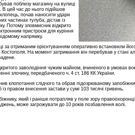
бував поблизу магазину на вулиці
 В цей час до нього підійшов
хлопець, почав наносити удари
них частинах тулуба, дістав із
ку. Потому зловмисник відкрито
ектронним пристроєм для куріння
відомому напрямку.
і за отриманим орієнтуванням оперативно встановили його
 Костополя. На момент затримання він перебував у стані ал
радене.
дкритого заволодіння чужим майном, вчиненого в умовах воє
енні злочину, передбаченого ч. 4 ст. 186 КК України.
ив клопотання слідчого та обрав підозрюваному запобіжний
б із правом внесення застави у сумі 103 тисячі гривень.
біжнику, який і раніше потрапляв у поле зору правоохоронц
джень, може загрожувати до 10 років позбавлення волі.