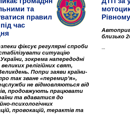
ликає громадян
ДТП за 
льними та
мотоцик
ватися правил
Рівном
під час
Автоприго
дня
близько 2
зпеки фіксує регулярні спроби
...
стабілізувати ситуацію
 України, зокрема напередодні
 великих релігійних свят,
Великдень. Попри заяви країни-
про так зване «перемир’я»,
ецслужби не відмовляються від
нів, продовжують працювати
аїни та вдаватися до
йно-психологічних
цій, провокацій, терактів та