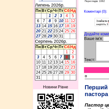
Переглядів: 1062
Липень 2026p.
Пн
Вт
Ср
Чт
Пт
Сб
Нд
Коментарі (0):
1
2
3
4
5
6
7
8
9
10
11
12
13
14
15
16
17
18
19
20
21
22
23
24
25
26
Додайте коме
27
28
29
30
31
Ваше ім'я
Серпень 2026p.
Пн
Вт
Ср
Чт
Пт
Сб
Нд
1
2
3
4
5
6
7
8
9
Текст:
10
11
12
13
14
15
16
17
18
19
20
21
22
23
24
25
26
27
28
29
30
¤
31
Перший
Новини Рівне
пастора
Пастор це