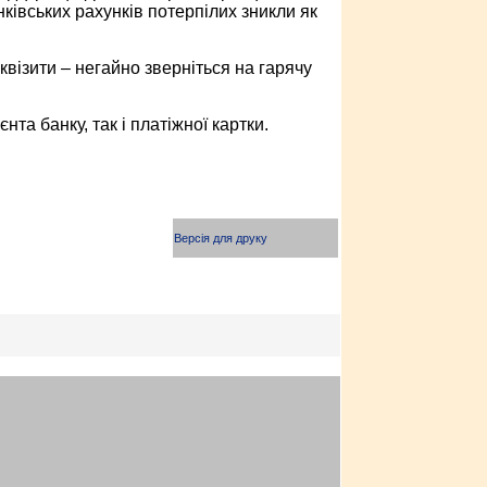
ківських рахунків потерпілих зникли як
квізити – негайно зверніться на гарячу
нта банку, так і платіжної картки.
Версія для друку