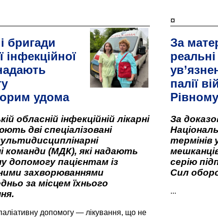
¤
і бригади
За мате
ї інфекційної
реальні
 надають
ув’язне
гу
палії ві
орим удома
Рівном
кій обласній інфекційній лікарні
За доказ
ють дві спеціалізовані
Національ
мультидисциплінарні
термінів 
і команди (МДК), які надають
мешканців
у допомогу пацієнтам із
серію під
вними захворюваннями
Сил оборо
дньо за місцем їхнього
...
ня.
паліативну допомогу — лікування, що не