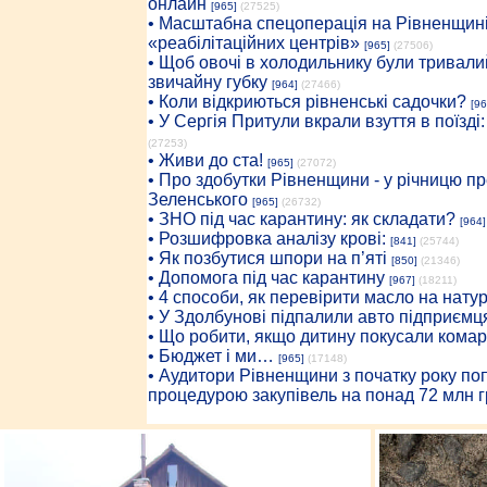
онлайн
[965]
(27525)
• Масштабна спецоперація на Рівненщині
«реабілітаційних центрів»
[965]
(27506)
• Щоб овочі в холодильнику були тривалий
звичайну губку
[964]
(27466)
• Коли відкриються рівненські садочки?
[96
• У Сергія Притули вкрали взуття в поїзді
(27253)
• Живи до ста!
[965]
(27072)
• Про здобутки Рівненщини - у річницю 
Зеленського
[965]
(26732)
• ЗНО під час карантину: як складати?
[964]
• Розшифровка аналізу крові:
[841]
(25744)
• Як позбутися шпори на п’яті
[850]
(21346)
• Допомога під час карантину
[967]
(18211)
• 4 способи, як перевірити масло на нату
• У Здолбунові підпалили авто підприємц
• Що робити, якщо дитину покусали комар
• Бюджет і ми…
[965]
(17148)
• Аудитори Рівненщини з початку року п
процедурою закупівель на понад 72 млн г