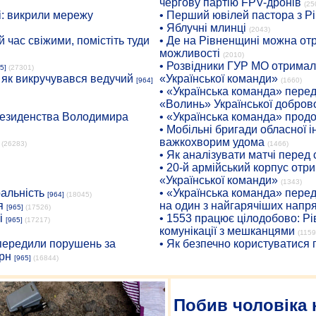
чергову партію FPV-дронів
(25
: викрили мережу
• Перший ювілей пастора з Р
• Яблучні млинці
(2043)
 час свіжими, помістіть туди
• Де на Рівненщині можна отр
можливості
(2010)
• Розвідники ГУР МО отримали
5]
(27301)
: як викручувався ведучий
«Української команди»
[964]
(1660)
• «Українська команда» пере
«Волинь» Української доброво
президенства Володимира
• «Українська команда» про
• Мобільні бригади обласної 
важкохворим удома
(26283)
(1466)
• Як аналізувати матчі перед
• 20-й армійський корпус от
«Української команди»
(1343)
ральність
• «Українська команда» пере
[964]
(18045)
я
на один з найгарячіших напр
[965]
(17526)
і
• 1553 працює цілодобово: Рі
[965]
(17217)
комунікації з мешканцями
(1159
опередили порушень за
• Як безпечно користуватися
рн
[965]
(16844)
Побив чоловіка 