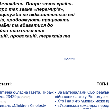
Великдень. Попри заяви країни-
про так зване «перемир’я»,
ецслужби не відмовляються від
нів, продовжують працювати
аїни та вдаватися до
йно-психологічних
цій, провокацій, терактів та
=>>>=
татті:
ТОП-1
ітична обласна газета. Тираж
• За матеріалами СБУ реальні
екс 23429
військових авто у Рівному
[0]
(36086)
(271
• Хто і на яких умовах може п
8234)
иваль «Children Kinofest»
• «Українська команда» пере