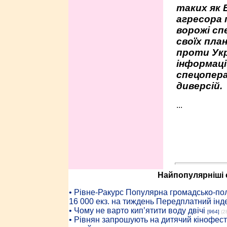
таких як 
агресора 
ворожі сп
своїх пла
проти Укр
інформаці
спецопера
диверсій.
...
Найпопулярніші с
• Рiвне-Ракурс Популярна громадсько-пол
16 000 екз. на тиждень Передплатний інд
• Чому не варто кип’ятити воду двічі
[964]
(2
• Рівнян запрошують на дитячий кінофест