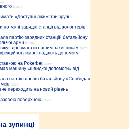
01)
івного
(2367)
имати «Доступні ліки»: три зручні
 потужні зарядні станції від волонтерів
дала партію зарядних станцій батальйону
льчої армії
(1650)
довжує допомагати нашим захисникам
(1626)
інфекційної лікарні надають допомогу
 ставкою на Pokerbet
(1455)
римав машину «швидкої допомоги» від
дала партію дронів батальйону «Свобода»
ямків
(1212)
вне переходить на новий рівень
)
 газовою поверхнею
(1151)
на зупинці