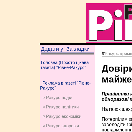
Додати у "Закладки"
#
Ракурс кримі
Головна (Просто цікава
Довіри
газета) "Рівне-Ракурс"
майже 
Реклама в газеті "Рівне-
Ракурс"
Працівники к
¤ Ракурс подій
одноразові 
¤ Ракурс політики
На гачок шахр
¤ Ракурс економiки
Потерпілим з
заволодіти гр
¤ Ракурс здоров'я
повідомленні.