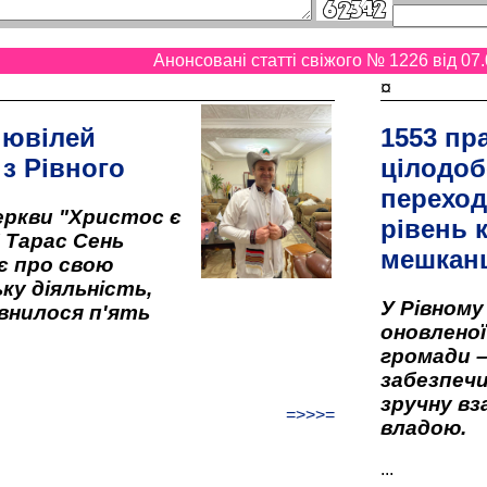
Анонсовані статті свіжого № 1226 від 07.
¤
 ювілей
1553 пр
 з Рівного
цілодоб
переход
ркви "Христос є
рівень к
" Тарас Сень
мешкан
є про свою
ку діяльність,
У Рівном
внилося п'ять
оновленої 
громади –
забезпеч
зручну вз
=>>>=
владою.
...