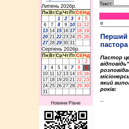
Текст:
Липень 2026p.
Пн
Вт
Ср
Чт
Пт
Сб
Нд
1
2
3
4
5
¤
6
7
8
9
10
11
12
13
14
15
16
17
18
19
Перший
20
21
22
23
24
25
26
27
28
29
30
31
пастора
Серпень 2026p.
Пн
Вт
Ср
Чт
Пт
Сб
Нд
Пастор це
1
2
відповідь
3
4
5
6
7
8
9
розповіда
10
11
12
13
14
15
16
місіонерсь
17
18
19
20
21
22
23
який випо
24
25
26
27
28
29
30
років:
31
...
Новини Рівне