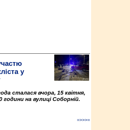
участю
ліста у
у
да сталася вчора, 15 квітня,
0 години на вулиці Соборній.
=>>>=