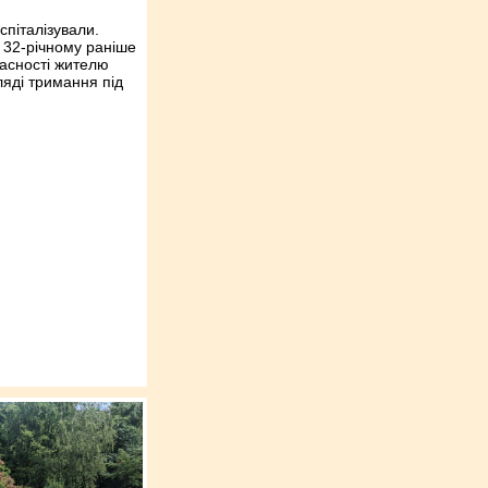
спіталізували.
 32-річному раніше
асності жителю
ляді тримання під