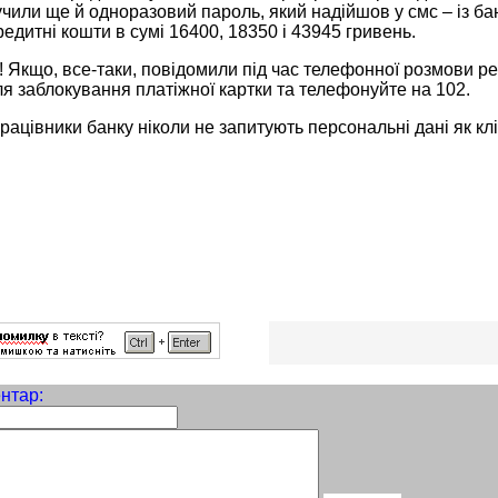
или ще й одноразовий пароль, який надійшов у смс – із бан
кредитні кошти в сумі 16400, 18350 і 43945 гривень.
! Якщо, все-таки, повідомили під час телефонної розмови ре
ля заблокування платіжної картки та телефонуйте на 102.
рацівники банку ніколи не запитують персональні дані як кліє
нтар: