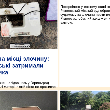
Потерпілого у тяжкому стані го
Рівненський міський суд обрав
судимому за злочини проти вл
Рівного запобіжний захід у виг
вартою.
на місці злочину:
ські затримали
ика
вня, навідавшись у Гориньград
і матері, в якій ніхто не проживає,
нка виявила там невідомого
віка. Одразу ж зателефонувала на