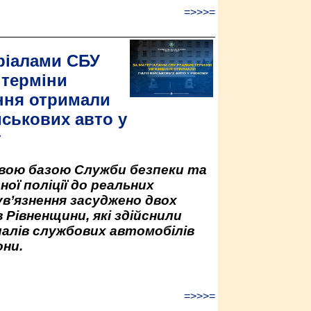
=>>>=
ріалами СБУ
 терміни
ння отримали
йськових авто у
у
овою базою Служби безпеки та
ної поліції до реальних
ув’язнення засуджено двох
 Рівненщини, які здійснили
палів службових автомобілів
ни.
=>>>=