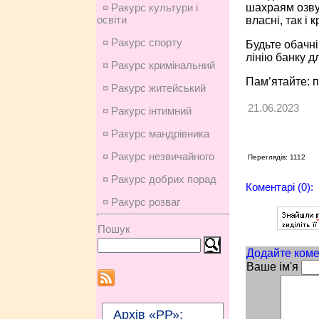
шахраям озвуч
¤ Ракурс культури і
освіти
власні, так і 
¤ Ракурс спорту
Будьте обачні
лінію банку д
¤ Ракурс кримінальний
Пам’ятайте: п
¤ Ракурс житейський
21.06.2023
¤ Ракурс інтимний
¤ Ракурс мандрівника
¤ Ракурс незвичайного
Переглядів: 1112
¤ Ракурс добрих порад
Коментарі (0):
¤ Ракурс розваг
Пошук
Додайте коме
Ваше ім'я
Архів «РР»: