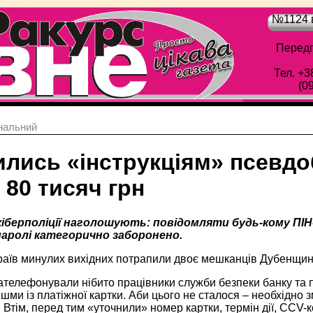
№1124 в
Передп
Тел. +3
(0
нальний
лись «інструкціям» псевдоб
80 тисяч грн
іберполіції наголошують: повідомляти будь-кому ПІН-
паролі категорично заборонено.
аїв минулих вихідних потрапили двоє мешканців Дубенщини 
ателефонували нібито працівники служби безпеки банку та 
ішми із платіжної картки. Аби цього не сталося – необхідно з
 Втім, перед тим «уточнили» номер картки, термін дії, ССV-к