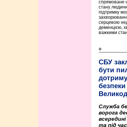
спрямоване н
стану людини 
підтримку мо
захворюванням
серцевою нед
деменцією, 
важкими стан
¤
СБУ зак
бути пи
дотриму
безпеки 
Велико
Служба бе
ворога де
всередині
та під час