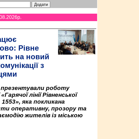
08.2026p.
ацює
ово: Рівне
ить на новий
омунікації з
цями
у презентували роботу
«Гарячої лінії Рівненської
 1553», яка покликана
ити оперативну, прозору та
аємодію жителів із міською