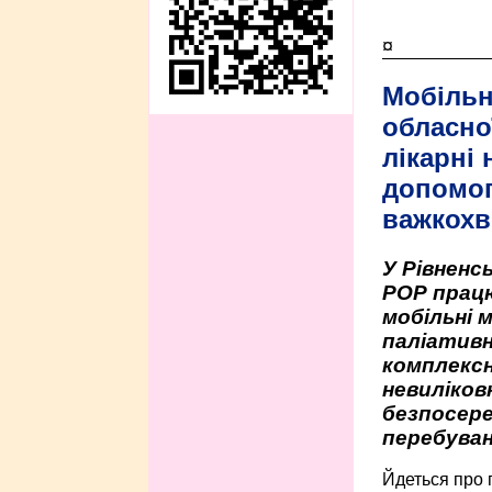
¤
Мобільн
обласно
лікарні
допомо
важкохв
У Рівненсь
РОР працю
мобільні 
паліативн
комплексн
невиліко
безпосере
перебуван
Йдеться про 