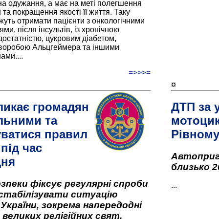
а одужання, а має на меті полегшення
та покращення якості її життя. Таку
жуть отримати пацієнти з онкологічними
и, після інсультів, із хронічною
остатністю, цукровим діабетом,
хворобою Альцгеймера та іншими
ами....
=>>>=
¤
ликає громадян
ДТП за 
льними та
мотоцик
ватися правил
Рівном
під час
Автоприго
дня
близько 2
зпеки фіксує регулярні спроби
...
стабілізувати ситуацію
 України, зокрема напередодні
 великих релігійних свят,