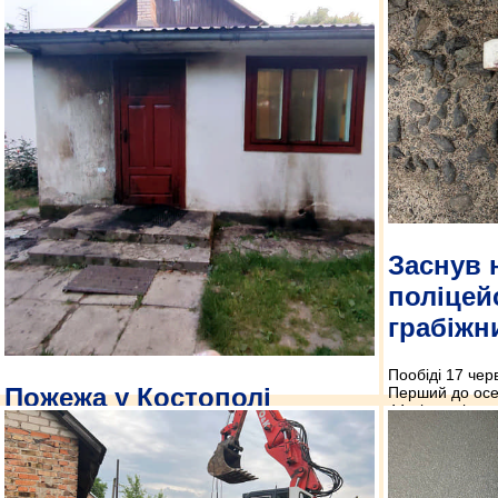
Заснув 
поліцей
грабіжн
Пообіді 17 чер
Пожежа у Костополі
Перший до осел
44-річна рівня
сплячого чоло
16 червня близько першої години ночі до поліції
спецлінію 102.
надійшло повідомлення 63-річного жителя
Костополя, що невідомі підпалили вхідні двері