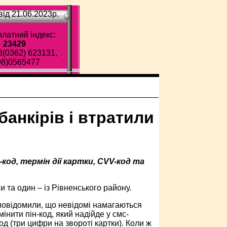
ід 21.06.2023p.
латний індекс:
23429
8(0362) 623131,
98)0565477
анкірів і втратили
код, термін дії картки, CVV-код та
та один – із Рівненського району.
повідомили, що невідомі намагаються
мінити пін-код, який надійде у смс-
од (три цифри на звороті картки). Коли ж