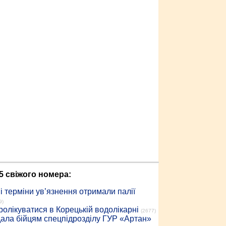
5 свіжого номера:
 терміни ув’язнення отримали палії
9)
ролікуватися в Корецькій водолікарні
(2677)
дала бійцям спецпідрозділу ГУР «Артан»