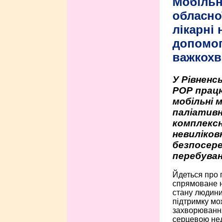
Мобільн
обласно
лікарні
допомо
важкохв
У Рівненсь
РОР працю
мобільні 
паліативн
комплексн
невиліко
безпосере
перебуван
Йдеться про 
спрямоване н
стану людини 
підтримку мо
захворюванням
серцевою нед