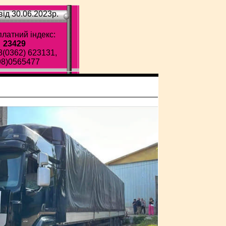
ід 30.06.2023p.
латний індекс:
23429
8(0362) 623131,
98)0565477