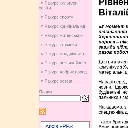
Рівне
¤ Ракурс культури і
освіти
Вітал
¤ Ракурс спорту
¤ Ракурс кримінальний
«У момент к
підставити 
¤ Ракурс житейський
Херсонщини.
ворога – ні
¤ Ракурс інтимний
завжди підтр
разом подола
¤ Ракурс мандрівника
Для визначен
¤ Ракурс незвичайного
комунікує з Х
¤ Ракурс добрих порад
матеріальні ц
¤ Ракурс розваг
Наразі серед 
човни, гідрок
Пошук
будівельні ін
пальники з г
Нагадаємо, з 
спецтехніка д
Також бригад
Архів «РР»:
Вони працюват