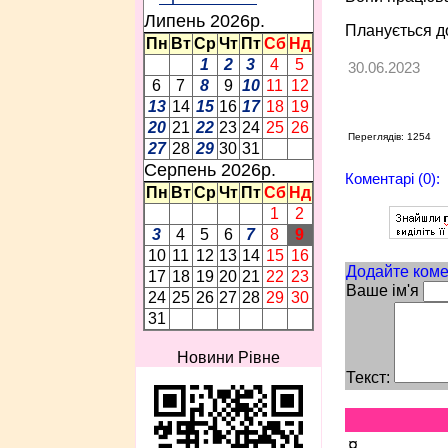
Липень 2026p.
Планується до
Пн
Вт
Ср
Чт
Пт
Сб
Нд
1
2
3
4
5
30.06.2023
6
7
8
9
10
11
12
13
14
15
16
17
18
19
20
21
22
23
24
25
26
Переглядів: 1254
27
28
29
30
31
Серпень 2026p.
Коментарі (0):
Пн
Вт
Ср
Чт
Пт
Сб
Нд
1
2
3
4
5
6
7
8
9
10
11
12
13
14
15
16
Додайте коме
17
18
19
20
21
22
23
Ваше ім'я
24
25
26
27
28
29
30
31
Новини Рівне
Текст:
¤