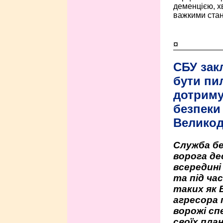
деменцією, 
важкими стан
¤
СБУ зак
бути пи
дотриму
безпеки 
Велико
Служба бе
ворога де
всередині
та під час
таких як 
агресора 
ворожі сп
своїх пла