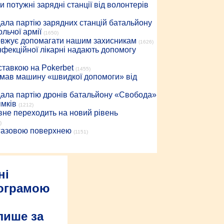
 потужні зарядні станції від волонтерів
дала партію зарядних станцій батальйону
льчої армії
(1650)
довжує допомагати нашим захисникам
(1626)
інфекційної лікарні надають допомогу
 ставкою на Pokerbet
(1455)
римав машину «швидкої допомоги» від
дала партію дронів батальйону «Свобода»
ямків
(1212)
вне переходить на новий рівень
)
 газовою поверхнею
(1151)
ні
рограмою
лише за