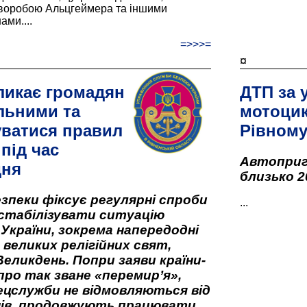
хворобою Альцгеймера та іншими
ами....
=>>>=
¤
ликає громадян
ДТП за 
льними та
мотоцик
ватися правил
Рівном
під час
Автоприго
дня
близько 2
зпеки фіксує регулярні спроби
...
стабілізувати ситуацію
 України, зокрема напередодні
 великих релігійних свят,
Великдень. Попри заяви країни-
про так зване «перемир’я»,
ецслужби не відмовляються від
нів, продовжують працювати