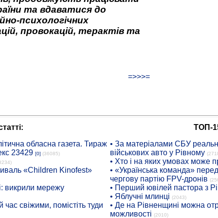
аїни та вдаватися до
йно-психологічних
цій, провокацій, терактів та
=>>>=
татті:
ТОП-1
ітична обласна газета. Тираж
• За матеріалами СБУ реальні
екс 23429
військових авто у Рівному
[0]
(36085)
(271
• Хто і на яких умовах може п
8234)
иваль «Children Kinofest»
• «Українська команда» пере
чергову партію FPV-дронів
(25
: викрили мережу
• Перший ювілей пастора з Р
• Яблучні млинці
(2043)
 час свіжими, помістіть туди
• Де на Рівненщині можна отр
можливості
(2010)