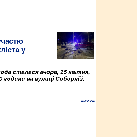
участю
ліста у
у
да сталася вчора, 15 квітня,
0 години на вулиці Соборній.
=>>>=