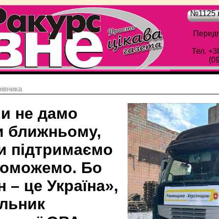
№1125 в
Передп
Тел. +3
(0
івника
ли не дамо
и ближньому,
и підтримаємо
поможемо. Бо
 – це Україна»,
альник