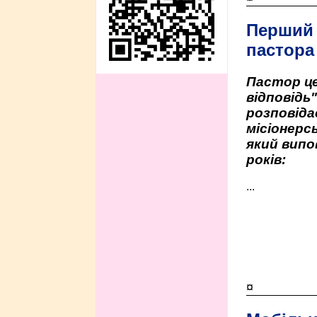
Перший
пастора
Пастор це
відповідь
розповіда
місіонерсь
який випо
років:
...
¤