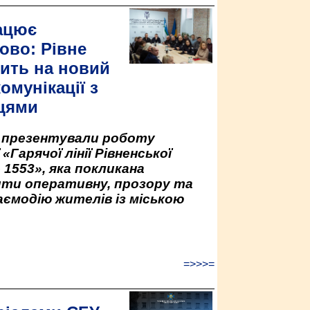
ацює
ово: Рівне
ить на новий
омунікації з
цями
у презентували роботу
«Гарячої лінії Рівненської
 1553», яка покликана
ити оперативну, прозору та
аємодію жителів із міською
=>>>=