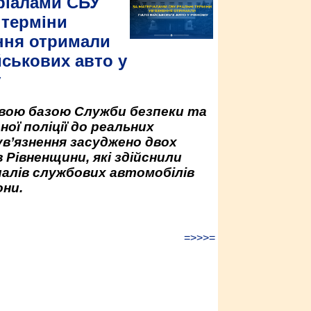
ріалами СБУ
 терміни
ння отримали
йськових авто у
у
овою базою Служби безпеки та
ної поліції до реальних
ув’язнення засуджено двох
 Рівненщини, які здійснили
палів службових автомобілів
ни.
=>>>=