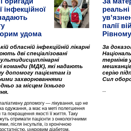
і бригади
За мате
ї інфекційної
реальні
 надають
ув’язне
гу
палії ві
орим удома
Рівном
кій обласній інфекційній лікарні
За доказ
ють дві спеціалізовані
Національ
мультидисциплінарні
термінів 
і команди (МДК), які надають
мешканців
у допомогу пацієнтам із
серію під
вними захворюваннями
Сил оборо
дньо за місцем їхнього
...
ня.
паліативну допомогу — лікування, що не
а одужання, а має на меті полегшення
та покращення якості її життя. Таку
жуть отримати пацієнти з онкологічними
и, після інсультів, із хронічною
остатністю, цукровим діабетом,