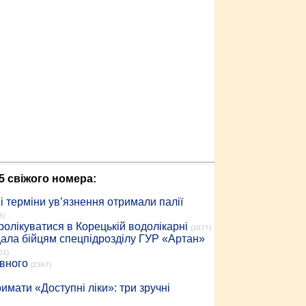
5 свіжого номера:
 терміни ув’язнення отримали палії
8)
ролікуватися в Корецькій водолікарні
(2677)
дала бійцям спецпідрозділу ГУР «Артан»
01)
івного
(2367)
имати «Доступні ліки»: три зручні