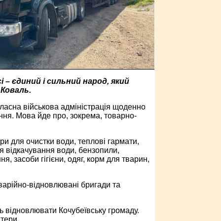
 – єдиний і сильний народ, який
 Коваль.
ласна військова адміністрація щоденно
ня. Мова йде про, зокрема, товарно-
ри для очистки води, теплові гармати,
я відкачування води, бензопили,
я, засоби гігієни, одяг, корм для тварин,
варійно-відновлювані бригади та
ь відновлювати Кочубеївську громаду.
тери.