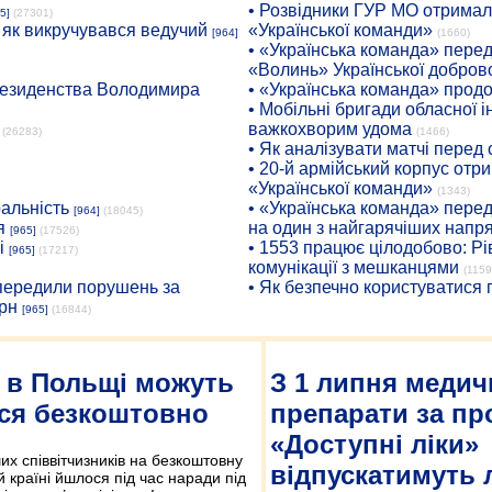
• Розвідники ГУР МО отримали
5]
(27301)
: як викручувався ведучий
«Української команди»
[964]
(1660)
• «Українська команда» пере
«Волинь» Української доброво
президенства Володимира
• «Українська команда» про
• Мобільні бригади обласної 
важкохворим удома
(26283)
(1466)
• Як аналізувати матчі перед
• 20-й армійський корпус от
«Української команди»
(1343)
ральність
• «Українська команда» пере
[964]
(18045)
я
на один з найгарячіших напр
[965]
(17526)
і
• 1553 працює цілодобово: Рі
[965]
(17217)
комунікації з мешканцями
(1159
опередили порушень за
• Як безпечно користуватися
рн
[965]
(16844)
і в Польщі можуть
З 1 липня медич
ся безкоштовно
препарати за п
«Доступні ліки»
х співвітчизників на безкоштовну
відпускатимуть 
ій країні йшлося під час наради під