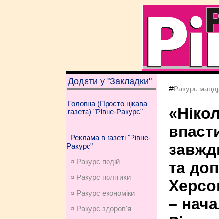
Додати у "Закладки"
#
Ракурс мандр
Головна (Просто цікава
«Ніко
газета) "Рівне-Ракурс"
впаст
Реклама в газеті "Рівне-
завжд
Ракурс"
¤ Ракурс подій
та до
¤ Ракурс політики
Херсон
¤ Ракурс економiки
– нач
¤ Ракурс здоров'я