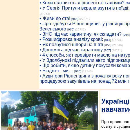
• Коли відкриються рівненські садочки?
[96
• У Сергія Притули вкрали взуття в поїзді
(27253)
• Живи до ста!
[965]
(27071)
• Про здобутки Рівненщини - у річницю 
Зеленського
[965]
(26732)
• ЗНО під час карантину: як складати?
[964]
• Розшифровка аналізу крові:
[841]
(25744)
• Як позбутися шпори на п’яті
[850]
(21346)
• Допомога під час карантину
[967]
(18211)
• 4 способи, як перевірити масло на нату
• У Здолбунові підпалили авто підприємц
• Що робити, якщо дитину покусали комар
• Бюджет і ми…
[965]
(17148)
• Аудитори Рівненщини з початку року п
процедурою закупівель на понад 72 млн г
Українц
навчати
Про право наши
освіту в сусідн