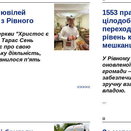
 ювілей
1553 пр
 з Рівного
цілодоб
переход
ркви "Христос є
рівень к
" Тарас Сень
мешкан
є про свою
ку діяльність,
У Рівном
внилося п'ять
оновленої 
громади –
забезпеч
зручну вз
=>>>=
владою.
...
¤