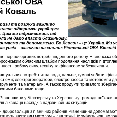
нської ОВА
ій Коваль
ризи та розрухи важливо
плече підтримки українцям
 Цим ми відрізняємось від
коли не дамо впасти ближньому,
имаємо та допоможемо. Бо Херсон – це Україна. Ми усі
є усе!» – зазначив начальник Рівненської ОВА Віталій
ня першочергових потреб південного регіону, Рівненська об
ерсонським обласним штабом подолання наслідків підтоплен
інності, робочу силу, техніку та фінансове забезпечення.
актуальних потреб: питна вода, пальне, гумові чоботи, фільт
остюми; електрогенератори, електронасоси та мотопомпи дл
струменти та матеріали. А також продукти тривалого зберіганн
азовими балонами тощо.
Рівненщини у Білозерську та Херсонську громади поїхали а
ля ліквідації наслідків надзвичайних ситуацій.
и добровольців з північних районів Рівненщини допомагают
имуть вахтовим методом – два тижні, їх змінять нові волон