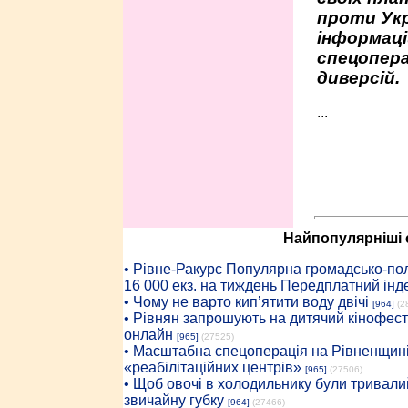
проти Укр
інформаці
спецопера
диверсій.
...
Найпопулярніші с
• Рiвне-Ракурс Популярна громадсько-пол
16 000 екз. на тиждень Передплатний інд
• Чому не варто кип’ятити воду двічі
[964]
(2
• Рівнян запрошують на дитячий кінофест
онлайн
[965]
(27525)
• Масштабна спецоперація на Рівненщині
«реабілітаційних центрів»
[965]
(27506)
• Щоб овочі в холодильнику були тривалий
звичайну губку
[964]
(27466)