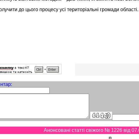
лучити до цього процесу усі територіальні громади області.
нтар:
Анонсовані статті свіжого № 1226 від 07.
¤