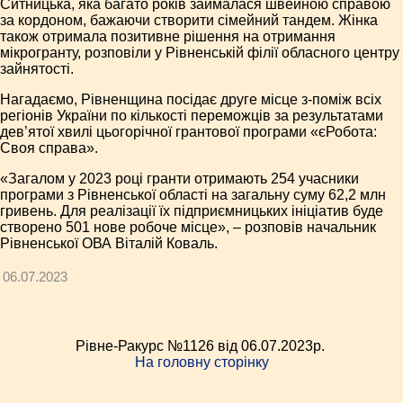
Ситницька, яка багато років займалася швейною справою
за кордоном, бажаючи створити сімейний тандем. Жінка
також отримала позитивне рішення на отримання
мікрогранту, розповіли у Рівненській філії обласного центру
зайнятості.
Нагадаємо, Рівненщина посідає друге місце з-поміж всіх
регіонів України по кількості переможців за результатами
дев’ятої хвилі цьогорічної грантової програми «єРобота:
Своя справа».
«Загалом у 2023 році гранти отримають 254 учасники
програми з Рівненської області на загальну суму 62,2 млн
гривень. Для реалізації їх підприємницьких ініціатив буде
створено 501 нове робоче місце», – розповів начальник
Рівненської ОВА Віталій Коваль.
06.07.2023
Рівне-Ракурс №1126 від 06.07.2023p.
На головну сторінку