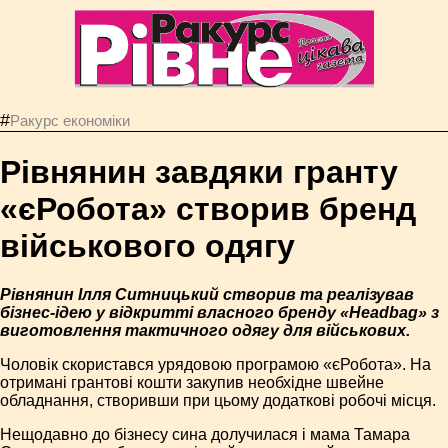
#
Ракурс економiки
Рівнянин завдяки гранту
«єРобота» створив бренд
військового одягу
Рівнянин Ілля Ситницький створив та реалізував
бізнес-ідею у відкритті власного бренду «Headbag» з
виготовлення тактичного одягу для військових.
Чоловік скористався урядовою програмою «єРобота». На
отримані грантові кошти закупив необхідне швейне
обладнання, створивши при цьому додаткові робочі місця.
Нещодавно до бізнесу сина долучилася і мама Тамара