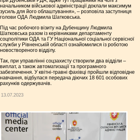
при Дубенській РДА, адже тут працівники на чолі з
начальником військової адміністрації доклали максимум
зусиль для його облаштування», – розповіла заступниця
голови ОДА Людмила Шатковська.
Під час робочого візиту на Дубенщину Людмила
Шатковська разом із керівниками департаменту
соцполітики ОДА та ГУ Національної соціальної сервісної
служби у Рівненській області ознайомилися із роботою
новоствореного відділу.
Так, при управлінні соцзахисту створили два відділи –
виплат, а також автоматизації та програмного
забезпечення. У квітні-травні фахівці пройшли відповідне
навчання, відбулася передача діючих 18 601 особових
рахунків одержувачів.
13.07.2023