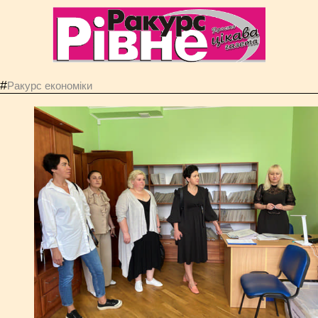
#
Ракурс економiки