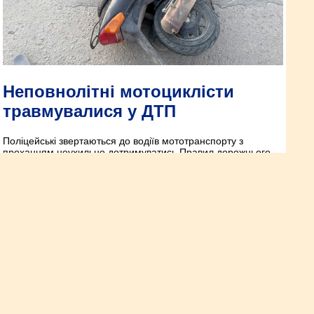
Неповнолітні мотоциклісти
травмувалися у ДТП
Поліцейські звертаються до водіїв мототранспорту з
проханням неухильно дотримуватись Правил дорожнього
руху, зокрема швидкісного режиму, керувати двоколісними
тільки по досягненню відповідного віку, отримавши
посвідчення водія.