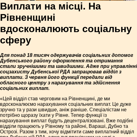
Виплати на місці. На
Рівненщині
вдосконалюють соціальну
сферу
Для понад 18 тисяч одержувачів соціальних допомог
Дубенського району оформлення та отримання
стали зручнішими та швидшими. Адже при управлінні
соцзахисту Дубенської РДА запрацював відділ з
виплати. З червня його функції передали від
обласного центру з нарахування та здійснення
соціальних виплат.
«Цей відділ став черговим на Рівненщині, де ми
вдосконалюємо нарахування соціальних виплат. Це дуже
зручно та у рази швидше, аніж раніше. Спеціалістам не
потрібно щоразу їхати у Рівне. Тепер функції із
нарахування виплат будуть децентралізовані. Вже подібні
відділи працюють у Рівному та районі, Вараші, Дубно та
Острозі. Разом з тим, хочу відмітити саме виплатний відділ