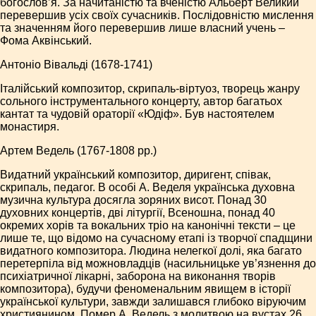
богослов’я. За начитаністю та вченістю Альберт Великий
перевершив усіх своїх сучасників. Послідовністю мислення
та значенням його перевершив лише власний учень –
Фома Аквінський.
Антоніо Вівальді (1678-1741)
Італійський композитор, скрипаль-віртуоз, творець жанру
сольного інструментального концерту, автор багатьох
кантат та чудовій ораторії «Юдіф». Був настоятелем
монастиря.
Артем Ведель (1767-1808 рр.)
Видатний український композитор, диригент, співак,
скрипаль, педагог. В особі А. Веделя українська духовна
музична культура досягла зоряних висот. Понад 30
духовних концертів, дві літургії, Всеношна, понад 40
окремих хорів та вокальних тріо на канонічні тексти – це
лише те, що відомо на сучасному етапі із творчої спадщини
видатного композитора. Людина нелегкої долі, яка багато
перетерпіла від можновладців (насильницьке ув’язнення до
психіатричної лікарні, заборона на виконання творів
композитора), будучи феноменальним явищем в історії
української культури, завжди залишався глибоко віруючим
християнином. Помер А. Ведель з молитвою на вустах 26