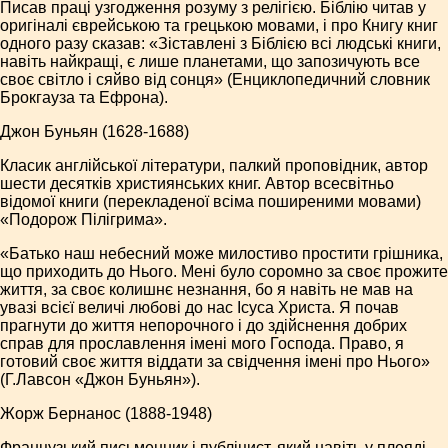
Писав праці узгодження розуму з релігією. Біблію читав у
оригіналі єврейською та грецькою мовами, і про Книгу книг
одного разу сказав: «Зіставлені з Біблією всі людські книги,
навіть найкращі, є лише планетами, що запозичують все
своє світло і сяйво від сонця» (Енциклопедичний словник
Брокгауза та Ефрона).
Джон Буньян (1628-1688)
Класик англійської літератури, палкий проповідник, автор
шести десятків християнських книг. Автор всесвітньо
відомої книги (перекладеної всіма поширеними мовами)
«Подорож Пілігрима».
«Батько наш небесний може милостиво простити грішника,
що приходить до Нього. Мені було соромно за своє прожите
життя, за своє колишнє незнання, бо я навіть не мав на
увазі всієї величі любові до нас Ісуса Христа. Я почав
прагнути до життя непорочного і до здійснення добрих
справ для прославлення імені мого Господа. Право, я
готовий своє життя віддати за свідчення імені про Нього»
(Г.Лавсон «Джон Буньян»).
Жорж Бернанос (1888-1948)
Французький письменник і публіцист, який навіть у плеяді