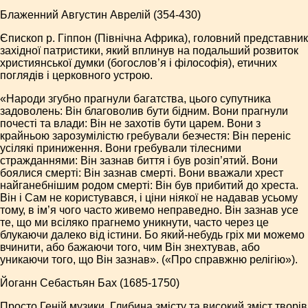
Блаженний Августин Аврелій (354-430)
Єпископ р. Гіппон (Північна Африка), головний представник
західної патристики, який вплинув на подальший розвиток
християнської думки (богослов’я і філософія), етичних
поглядів і церковного устрою.
«Народи згубно прагнули багатства, цього супутника
задоволень: Він благоволив бути бідним. Вони прагнули
почесті та влади: Він не захотів бути царем. Вони з
крайньою зарозумілістю гребували безчестя: Він переніс
усілякі приниження. Вони гребували тілесними
стражданнями: Він зазнав биття і був розіп’ятий. Вони
боялися смерті: Він зазнав смерті. Вони вважали хрест
найганебнішим родом смерті: Він був прибитий до хреста.
Він і Сам не користувався, і ціни ніякої не надавав усьому
тому, в ім’я чого часто живемо неправедно. Він зазнав усе
те, що ми всіляко прагнемо уникнути, часто через це
блукаючи далеко від істини. Бо який-небудь гріх ми можемо
вчинити, або бажаючи того, чим Він знехтував, або
уникаючи того, що Він зазнав». («Про справжню релігію»).
Йоганн Себастьян Бах (1685-1750)
Просто Геній музики. Глибина змісту та високий зміст творів