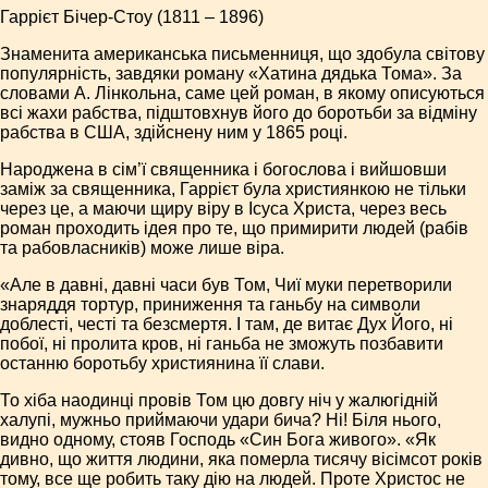
Гаррієт Бічер-Стоу (1811 – 1896)
Знаменита американська письменниця, що здобула світову
популярність, завдяки роману «Хатина дядька Тома». За
словами А. Лінкольна, саме цей роман, в якому описуються
всі жахи рабства, підштовхнув його до боротьби за відміну
рабства в США, здійснену ним у 1865 році.
Народжена в сім’ї священника і богослова і вийшовши
заміж за священника, Гаррієт була християнкою не тільки
через це, а маючи щиру віру в Ісуса Христа, через весь
роман проходить ідея про те, що примирити людей (рабів
та рабовласників) може лише віра.
«Але в давні, давні часи був Том, Чиї муки перетворили
знаряддя тортур, приниження та ганьбу на символи
доблесті, честі та безсмертя. І там, де витає Дух Його, ні
побої, ні пролита кров, ні ганьба не зможуть позбавити
останню боротьбу християнина її слави.
То хіба наодинці провів Том цю довгу ніч у жалюгідній
халупі, мужньо приймаючи удари бича? Ні! Біля нього,
видно одному, стояв Господь «Син Бога живого». «Як
дивно, що життя людини, яка померла тисячу вісімсот років
тому, все ще робить таку дію на людей. Проте Христос не