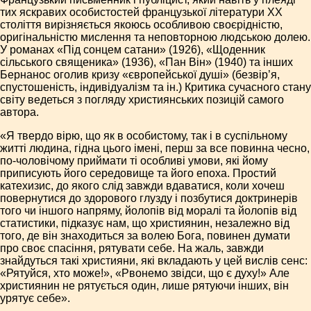
тих яскравих особистостей французької літератури XX
століття вирізняється якоюсь особливою своєрідністю,
оригінальністю мислення та неповторною людською долею.
У романах «Під сонцем сатани» (1926), «Щоденник
сільського священика» (1936), «Пан Він» (1940) та інших
Бернанос оголив кризу «європейської душі» (безвір’я,
спустошеність, індивідуалізм та ін.) Критика сучасного стану
світу ведеться з погляду християнських позицій самого
автора.
«Я твердо вірю, що як в особистому, так і в суспільному
житті людина, гідна цього імені, перш за все повинна чесно,
по-чоловічому приймати ті особливі умови, які йому
приписують його середовище та його епоха. Простий
катехизис, до якого слід завжди вдаватися, коли хочеш
повернутися до здорового глузду і позбутися доктринерів
того чи іншого напряму, йолопів від моралі та йолопів від
статистики, підказує нам, що християнин, незалежно від
того, де він знаходиться за волею Бога, повинен думати
про своє спасіння, рятувати себе. На жаль, завжди
знайдуться такі християни, які вкладають у цей вислів сенс:
«Рятуйся, хто може!», «Рвонемо звідси, що є духу!» Але
християнин не рятується один, лише рятуючи інших, він
урятує себе».