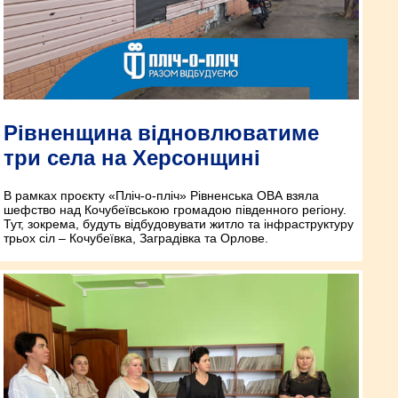
Рівненщина відновлюватиме
три села на Херсонщині
В рамках проєкту «Пліч-о-пліч» Рівненська ОВА взяла
шефство над Кочубеївською громадою південного регіону.
Тут, зокрема, будуть відбудовувати житло та інфраструктуру
трьох сіл – Кочубеївка, Заградівка та Орлове.