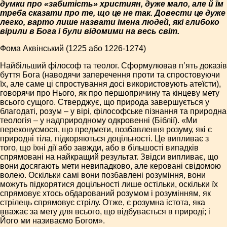
думки про «забитість» християн, дуже мало, але й їм
треба сказати про те, що це не так. Довести це дуже
легко, варто лише назвати імена людей, які глибоко
вірили в Бога і були відомими на весь світ.
Фома Аквінський (1225 або 1226-1274)
Найбільший філософ та теолог. Сформулював п’ять доказів
буття Бога (наводячи заперечення проти та спростовуючи
їх, але саме ці спростування досі використовують атеїсти),
говорячи про Нього, як про першопричину та кінцеву мету
всього сущого. Стверджує, що природа завершується у
благодаті, розум – у вірі, філософське пізнання та природна
теологія – у надприродному одкровенні (Біблії). «Ми
переконуємося, що предмети, позбавлення розуму, які є
природні тіла, підкоряються доцільності. Це випливає з
того, що їхні дії або завжди, або в більшості випадків
спрямовані на найкращий результат. Звідси випливає, що
вони досягають мети невипадково, але керовані свідомою
волею. Оскільки самі вони позбавлені розуміння, вони
можуть підкорятися доцільності лише остільки, оскільки їх
спрямовує хтось обдарований розумом і розумінням, як
стрілець спрямовує стрілу. Отже, є розумна істота, яка
вважає за мету для всього, що відбувається в природі; і
Його ми називаємо Богом».