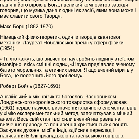
навіяні його вірою в Бога, і великий композитор завжди
говорив, що музика дана людині як засіб, яким вона може і
має славити свого Творця.
Макс Борн (1882-1970)
Німецький фізик-теоретик, один із творців квантової
механіки. Лауреат Нобелівської премії у сфері фізики
(1954).
«Ті, хто кажуть, що вивчення наук робить людину атеїстом,
ймовірно, якісь смішні люди», «Наука пред’являє вченому
багато моральних та етичних вимог. Якщо вчений вірить у
Бога, це полегшить його проблему».
Роберт Бойль (1627-1691)
Англійський хімік, фізик та богослов. Засновником
Лондонського королівського товариства сформулював
(1661) перше наукове визначення хімічного елемента, ввів
у хімію експериментальний метод, започаткував хімічний
аналіз. Весь свій стан і всі сили вчений направив на
вивчення природи та поширення християнських понять.
Заснував духовні місії в Індії, здійснив переклад і
написання Біблії ірландською та гаельською говіркою.