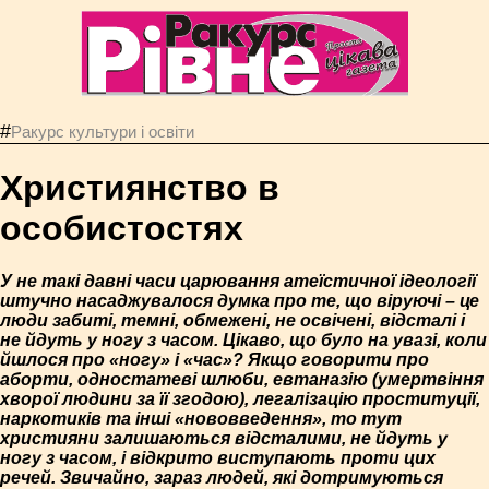
#
Ракурс культури і освіти
Християнство в
особистостях
У не такі давні часи царювання атеїстичної ідеології
штучно насаджувалося думка про те, що віруючі – це
люди забиті, темні, обмежені, не освічені, відсталі і
не йдуть у ногу з часом. Цікаво, що було на увазі, коли
йшлося про «ногу» і «час»? Якщо говорити про
аборти, одностатеві шлюби, евтаназію (умертвіння
хворої людини за її згодою), легалізацію проституції,
наркотиків та інші «нововведення», то тут
християни залишаються відсталими, не йдуть у
ногу з часом, і відкрито виступають проти цих
речей. Звичайно, зараз людей, які дотримуються