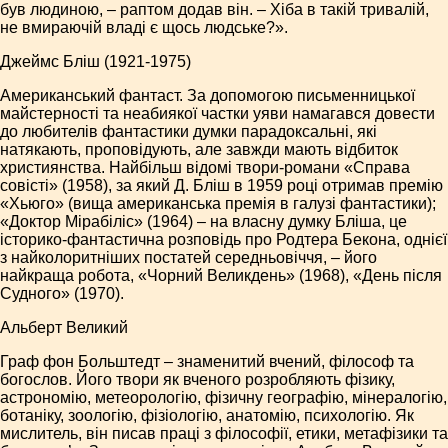
був людиною, – раптом додав він. – Хіба в такій тривалій,
не вмираючій владі є щось людське?».
Джеймс Бліш (1921-1975)
Американський фантаст. За допомогою письменницької
майстерності та неабиякої частки уяви намагався довести
до любителів фантастики думки парадоксальні, які
натякають, проповідують, але завжди мають відбиток
християнства. Найбільш відомі твори-романи «Справа
совісті» (1958), за який Д. Бліш в 1959 році отримав премію
«Хьюго» (вища американська премія в галузі фантастики);
«Доктор Мірабіліс» (1964) – на власну думку Бліша, це
історико-фантастична розповідь про Родтера Бекона, однієї
з найколоритніших постатей середньовіччя, – його
найкраща робота, «Чорний Великдень» (1968), «День після
Судного» (1970).
Альберт Великий
Граф фон Больштедт – знаменитий вчений, філософ та
богослов. Його твори як вченого розробляють фізику,
астрономію, метеорологію, фізичну географію, мінералогію,
ботаніку, зоологію, фізіологію, анатомію, психологію. Як
мислитель, він писав праці з філософії, етики, метафізики та