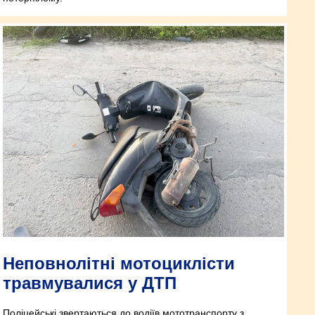
Неповнолітні мотоциклісти
травмувалися у ДТП
Поліцейські звертаються до водіїв мототранспорту з