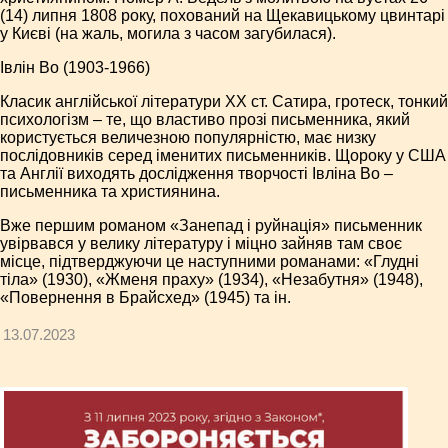
(14) липня 1808 року, похований на Щекавицькому цвинтарі
у Києві (на жаль, могила з часом загубилася).
Івлін Во (1903-1966)
Класик англійської літератури ХХ ст. Сатира, гротеск, тонкий
психологізм – те, що властиво прозі письменника, який
користується величезною популярністю, має низку
послідовників серед іменитих письменників. Щороку у США
та Англії виходять дослідження творчості Івліна Во –
письменника та християнина.
Вже першим романом «Занепад і руйнація» письменник
увірвався у велику літературу і міцно зайняв там своє
місце, підтверджуючи це наступними романами: «Глудні
тіла» (1930), «Жменя праху» (1934), «Незабутня» (1948),
«Повернення в Брайсхед» (1945) та ін.
13.07.2023