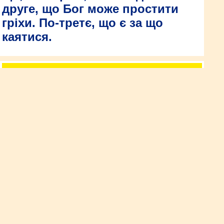
друге, що Бог може простити
гріхи. По-третє, що є за що
каятися.
«У Рівному є багато віруючих