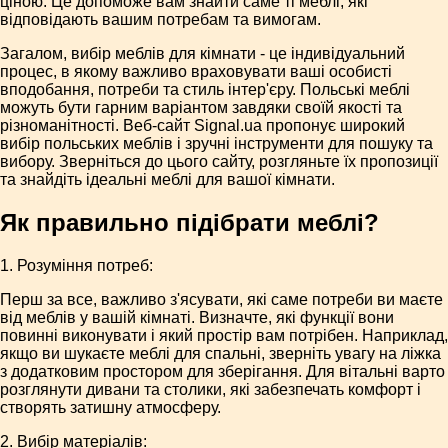
ціною. Це допоможе вам знайти саме ті меблі, які
відповідають вашим потребам та вимогам.
Загалом, вибір меблів для кімнати - це індивідуальний
процес, в якому важливо враховувати ваші особисті
вподобання, потреби та стиль інтер'єру. Польські меблі
можуть бути гарним варіантом завдяки своїй якості та
різноманітності. Веб-сайт Signal.ua пропонує широкий
вибір польських меблів і зручні інструменти для пошуку та
вибору. Зверніться до цього сайту, розгляньте їх пропозиції
та знайдіть ідеальні меблі для вашої кімнати.
Як правильно підібрати меблі?
1. Розуміння потреб:
Перш за все, важливо з'ясувати, які саме потреби ви маєте
від меблів у вашій кімнаті. Визначте, які функції вони
повинні виконувати і який простір вам потрібен. Наприклад,
якщо ви шукаєте меблі для спальні, зверніть увагу на ліжка
з додатковим простором для зберігання. Для вітальні варто
розглянути дивани та столики, які забезпечать комфорт і
створять затишну атмосферу.
2. Вибір матеріалів: