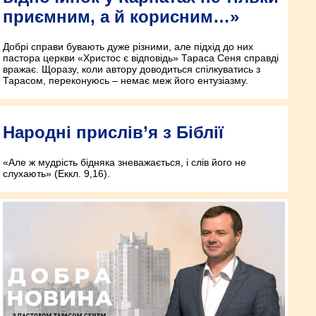
приємним, а й корисним…»
Добрі справи бувають дуже різними, але підхід до них
пастора церкви «Христос є відповідь» Тараса Сеня справді
вражає. Щоразу, коли автору доводиться спілкуватись з
Тарасом, переконуюсь – немає меж його ентузіазму.
Народні прислів’я з Біблії
«Але ж мудрість бідняка зневажається, і слів його не
слухають» (Еккл. 9,16).