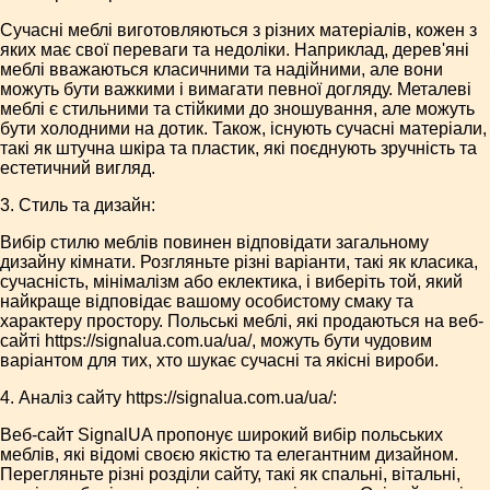
Сучасні меблі виготовляються з різних матеріалів, кожен з
яких має свої переваги та недоліки. Наприклад, дерев'яні
меблі вважаються класичними та надійними, але вони
можуть бути важкими і вимагати певної догляду. Металеві
меблі є стильними та стійкими до зношування, але можуть
бути холодними на дотик. Також, існують сучасні матеріали,
такі як штучна шкіра та пластик, які поєднують зручність та
естетичний вигляд.
3. Стиль та дизайн:
Вибір стилю меблів повинен відповідати загальному
дизайну кімнати. Розгляньте різні варіанти, такі як класика,
сучасність, мінімалізм або еклектика, і виберіть той, який
найкраще відповідає вашому особистому смаку та
характеру простору. Польські меблі, які продаються на веб-
сайті https://signalua.com.ua/ua/, можуть бути чудовим
варіантом для тих, хто шукає сучасні та якісні вироби.
4. Аналіз сайту https://signalua.com.ua/ua/:
Веб-сайт SignalUA пропонує широкий вибір польських
меблів, які відомі своєю якістю та елегантним дизайном.
Перегляньте різні розділи сайту, такі як спальні, вітальні,