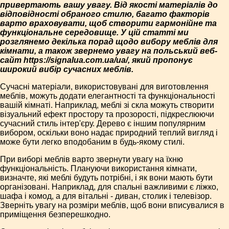
привертають вашу увагу. Від якості матеріалів до
відповідності обраного стилю, багато факторів
варто враховувати, щоб створити гармонійне та
функціональне середовище. У цій статті ми
розглянемо декілька порад щодо вибору меблів для
кімнати, а також звернемо увагу на польський веб-
сайт https://signalua.com.ua/ua/, який пропонує
широкий вибір сучасних меблів.
Сучасні матеріали, використовувані для виготовлення
меблів, можуть додати елегантності та функціональності
вашій кімнаті. Наприклад, меблі зі скла можуть створити
візуальний ефект простору та прозорості, підкреслюючи
сучасний стиль інтер'єру. Дерево є іншим популярним
вибором, оскільки воно надає природний теплий вигляд і
може бути легко вподобаним в будь-якому стилі.
При виборі меблів варто звернути увагу на їхню
функціональність. Плануючи використання кімнати,
визначте, які меблі будуть потрібні, і як вони мають бути
організовані. Наприклад, для спальні важливими є ліжко,
шафа і комод, а для вітальні - диван, столик і телевізор.
Зверніть увагу на розміри меблів, щоб вони вписувалися в
приміщення безперешкодно.