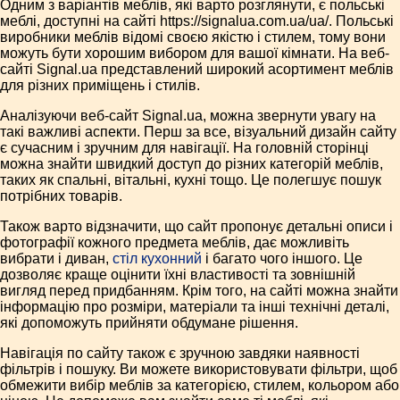
Одним з варіантів меблів, які варто розглянути, є польські
меблі, доступні на сайті https://signalua.com.ua/ua/. Польські
виробники меблів відомі своєю якістю і стилем, тому вони
можуть бути хорошим вибором для вашої кімнати. На веб-
сайті Signal.ua представлений широкий асортимент меблів
для різних приміщень і стилів.
Аналізуючи веб-сайт Signal.ua, можна звернути увагу на
такі важливі аспекти. Перш за все, візуальний дизайн сайту
є сучасним і зручним для навігації. На головній сторінці
можна знайти швидкий доступ до різних категорій меблів,
таких як спальні, вітальні, кухні тощо. Це полегшує пошук
потрібних товарів.
Також варто відзначити, що сайт пропонує детальні описи і
фотографії кожного предмета меблів, дає можливіть
вибрати і диван,
стіл кухонний
і багато чого іншого. Це
дозволяє краще оцінити їхні властивості та зовнішній
вигляд перед придбанням. Крім того, на сайті можна знайти
інформацію про розміри, матеріали та інші технічні деталі,
які допоможуть прийняти обдумане рішення.
Навігація по сайту також є зручною завдяки наявності
фільтрів і пошуку. Ви можете використовувати фільтри, щоб
обмежити вибір меблів за категорією, стилем, кольором або