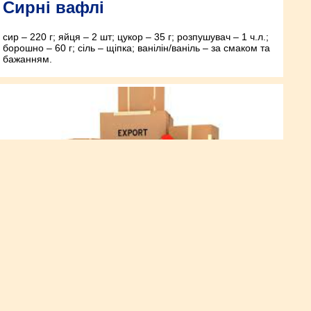
Сирні вафлі
сир – 220 г; яйця – 2 шт; цукор – 35 г; розпушувач – 1 ч.л.;
борошно – 60 г; сіль – щіпка; ванілін/ваніль – за смаком та
бажанням.
Як замовити товари з
Китаю в Україну