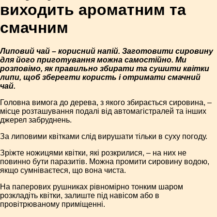
виходить ароматним та
смачним
Липовий чай – корисний напій. Заготовити сировину
для його приготування можна самостійно. Ми
розповімо, як правильно збирати та сушити квітки
липи, щоб зберегти користь і отримати смачний
чай.
Головна вимога до дерева, з якого збирається сировина, –
місце розташування подалі від автомагістралей та інших
джерел забруднень.
За липовими квітками слід вирушати тільки в суху погоду.
Зріжте ножицями квітки, які розкрилися, – на них не
повинно бути паразитів. Можна промити сировину водою,
якщо сумніваєтеся, що вона чиста.
На паперових рушниках рівномірно тонким шаром
розкладіть квітки, залиште під навісом або в
провітрюваному приміщенні.