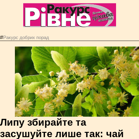
#
Ракурс добрих порад
Липу збирайте та
засушуйте лише так: чай