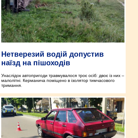
Нетверезий водій допустив
наїзд на пішоходів
Унаслідок автопригоди травмувалося троє осіб: двоє із них –
малолітні. Керманича поміщено в ізолятор тимчасового
тримання.