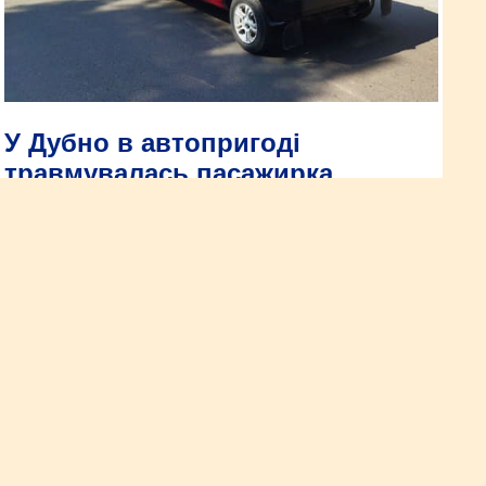
У Дубно в автопригоді
травмувалась пасажирка
13 липня о 10 годині на спецлінію 102 надійшло
повідомлення від медиків про ДТП із потерпілими на вулиці
Грушевського.