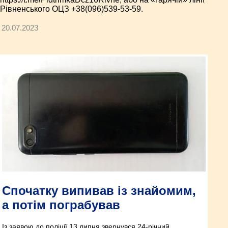
Рівненського ОЦЗ +38(096)539-53-59.
20.07.2023
Спочатку випивав із знайомим,
а потім пограбував
Із заявою до поліції 13 липня звернувся 24-річний