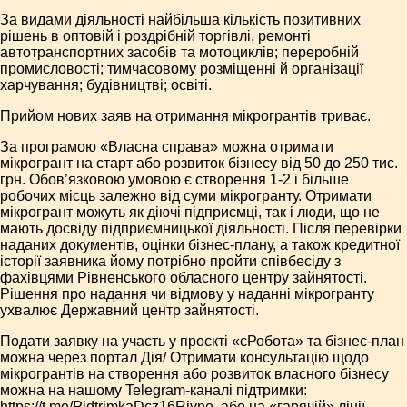
За видами діяльності найбільша кількість позитивних
рішень в оптовій і роздрібній торгівлі, ремонті
автотранспортних засобів та мотоциклів; переробній
промисловості; тимчасовому розміщенні й організації
харчування; будівництві; освіті.
Прийом нових заяв на отримання мікрогрантів триває.
За програмою «Власна справа» можна отримати
мікрогрант на старт або розвиток бізнесу від 50 до 250 тис.
грн. Обов’язковою умовою є створення 1-2 і більше
робочих місць залежно від суми мікрогранту. Отримати
мікрогрант можуть як діючі підприємці, так і люди, що не
мають досвіду підприємницької діяльності. Після перевірки
наданих документів, оцінки бізнес-плану, а також кредитної
історії заявника йому потрібно пройти співбесіду з
фахівцями Рівненського обласного центру зайнятості.
Рішення про надання чи відмову у наданні мікрогранту
ухвалює Державний центр зайнятості.
Подати заявку на участь у проєкті «єРобота» та бізнес-план
можна через портал Дія/ Отримати консультацію щодо
мікро­гран­тів на створення або розвиток власного бізнесу
можна на нашому Telegram-каналі підтримки:
https://t.me/PidtrimkaDcz16Rivne, або на «гарячій» лінії