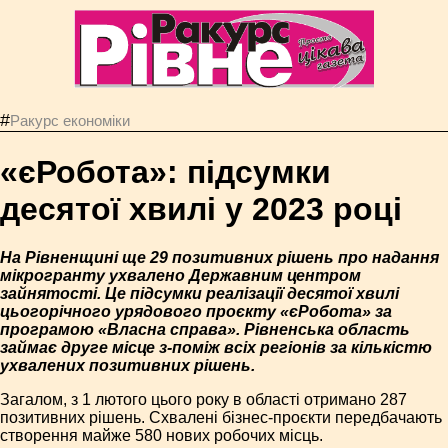
#
Ракурс економiки
«єРобота»: підсумки
десятої хвилі у 2023 році
На Рівненщині ще 29 позитивних рішень про надання
мікрогранту ухвалено Державним центром
зайнятості. Це підсумки реалізації десятої хвилі
цьогорічного урядового проєкту «єРобота» за
програмою «Власна справа». Рівненська область
займає друге місце з-поміж всіх регіонів за кількістю
ухвалених позитивних рішень.
Загалом, з 1 лютого цього року в області отримано 287
позитивних рішень. Схвалені бізнес-проєкти передбачають
створення майже 580 нових робочих місць.