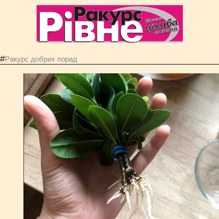
#
Ракурс добрих порад