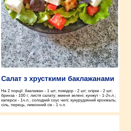
Салат з хрусткими баклажанами
На 2 порції: баклажан - 1 шт; помідор - 2 шт; огірки - 2 шт;
бринза - 100 г; листя салату; жменя зелені; кунжут - 1-2ч.л.;
каперси - 1ч.л.; солодкий соус чилі; кукурудзяний крохмаль;
сіль, перець; лимонний сік - 1 ч.л.