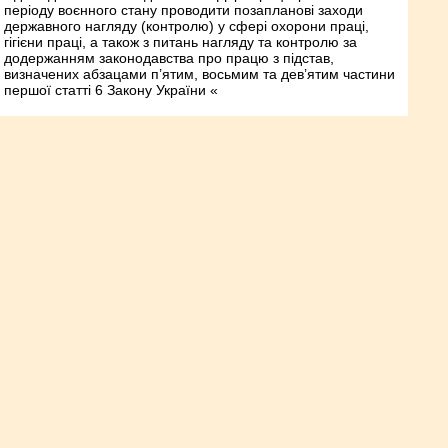
періоду воєнного стану проводити позапланові заходи
державного нагляду (контролю) у сфері охорони праці,
гігієни праці, а також з питань нагляду та контролю за
додержанням законодавства про працю з підстав,
визначених абзацами п’ятим, восьмим та дев’ятим частини
першої статті 6 Закону України «
Пожежники Рівненщини
завершили навчання у Польщі
У професійному навчальному центрі Вармінсько-
Мазурського воєводства, у Польщі, завершились навчання
добровільних пожежників Рівненщини. У ньому брали участь
10 представників територіальних громад, які вдосконалюють
свої вміння. Дана ініціатива стала можливою завдяки
проєкту «Навчаємо українських пожежників – бережемо
українські життя», який фінансується з коштів ініціативи
східної Європи @CEI_Secr