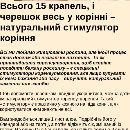
Всього 15 крапель, і
черешок весь у корінні –
натуральний стимулятор
коріння
Всі ми любимо живцювати рослини, але іноді процес
стає довгим або взагалі не виходить. То як
пришвидшити коренеутворення, щоб скоріше
посадити бажану рослинку – є спеціальні
стимулятори коренеутворення, але якщо купувати
їх нема бажання або часу – виручить натуральний
замінник цих засобів.
Щоб допомогти черешкам швидше укорінитися, можна дати
їм натуральний стимулятор коренеутворення. Такий
«стимулятор» є практично у кожного на підвіконні, а як
користуватися ним знають не всі.
Вам знадобиться лише 1 лист алое. Подрібніть його у
блендері або на тертці, а потім відіжміть сік, змішаний із
гелем. На одну 0,5 л банку води, де налито води на 3 см від