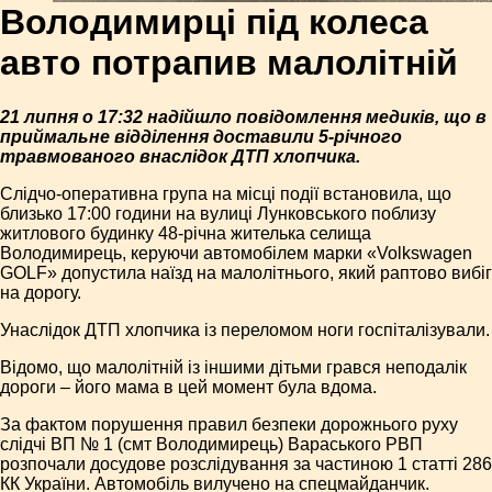
Володимирці під колеса
авто потрапив малолітній
21 липня о 17:32 надійшло повідомлення медиків, що в
приймальне відділення доставили 5-річного
травмованого внаслідок ДТП хлопчика.
Слідчо-оперативна група на місці події встановила, що
близько 17:00 години на вулиці Лунковського поблизу
житлового будинку 48-річна жителька селища
Володимирець, керуючи автомобілем марки «Volkswagen
GOLF» допустила наїзд на малолітнього, який раптово вибіг
на дорогу.
Унаслідок ДТП хлопчика із переломом ноги госпіталізували.
Відомо, що малолітній із іншими дітьми грався неподалік
дороги – його мама в цей момент була вдома.
За фактом порушення правил безпеки дорожнього руху
слідчі ВП № 1 (смт Володимирець) Вараського РВП
розпочали досудове розслідування за частиною 1 статті 286
КК України. Автомобіль вилучено на спецмайданчик.