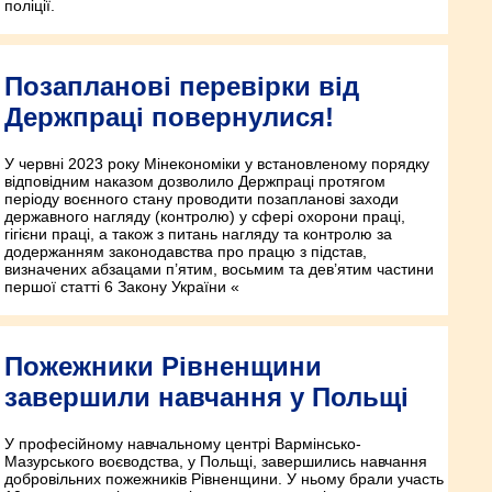
поліції.
Позапланові перевірки від
Держпраці повернулися!
У червні 2023 року Мінекономіки у встановленому порядку
відповідним наказом дозволило Держпраці протягом
періоду воєнного стану проводити позапланові заходи
державного нагляду (контролю) у сфері охорони праці,
гігієни праці, а також з питань нагляду та контролю за
додержанням законодавства про працю з підстав,
визначених абзацами п’ятим, восьмим та дев’ятим частини
першої статті 6 Закону України «
Пожежники Рівненщини
завершили навчання у Польщі
У професійному навчальному центрі Вармінсько-
Мазурського воєводства, у Польщі, завершились навчання
добровільних пожежників Рівненщини. У ньому брали участь