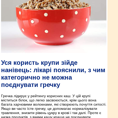
Уся користь крупи зійде
нанівець: лікарі пояснили, з чим
категорично не можна
поєднувати гречку
Гречка лідирує у рейтингу корисних каш. У цій крупі
міститься білок, що легко засвоюється, крім цього вона
багата харчовими волокнами, які створюють почуття ситості.
Якщо ви часто їсте гречку, це допомагає нормалізувати
травлення, знизити рівень цукру в крові і так далі. Проте є
низка продуктів, з якими кашу краще не поєднувати.