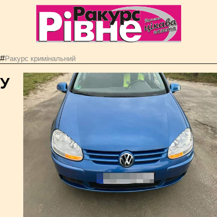
#
Ракурс кримінальний
У