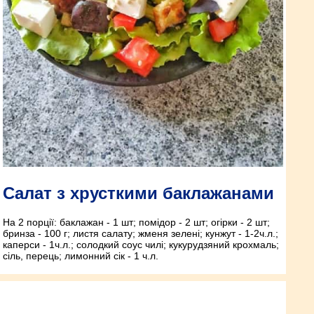
Салат з хрусткими баклажанами
На 2 порції: баклажан - 1 шт; помідор - 2 шт; огірки - 2 шт;
бринза - 100 г; листя салату; жменя зелені; кунжут - 1-2ч.л.;
каперси - 1ч.л.; солодкий соус чилі; кукурудзяний крохмаль;
сіль, перець; лимонний сік - 1 ч.л.