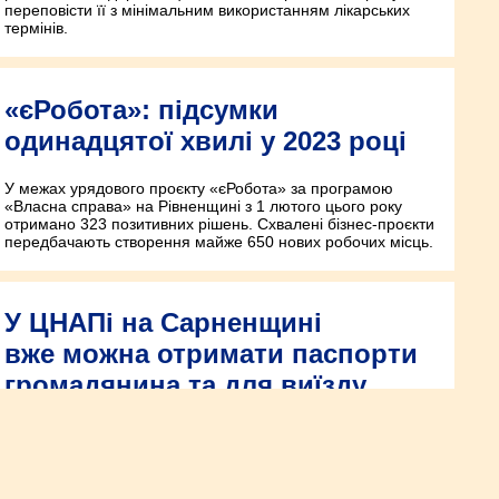
переповісти її з мінімальним використанням лікарських
термінів.
«єРобота»: підсумки
одинадцятої хвилі у 2023 році
У межах урядового проєкту «єРобота» за програмою
«Власна справа» на Рівненщині з 1 лютого цього року
отримано 323 позитивних рішень. Схвалені бізнес-проєкти
передбачають створення майже 650 нових робочих місць.
У ЦНАПі на Сарненщині
вже можна отримати паспорти
громадянина та для виїзду
за кордон
Це стало можливим завдяки облаштуванню спеціальної
робочої станції, яка знаходиться у Сарненському ЦНАПі.