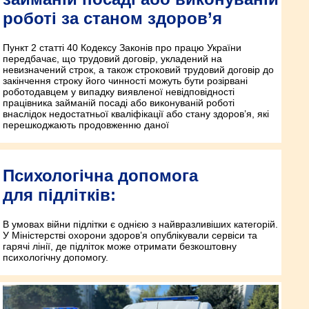
роботі за станом здоров’я
Пункт 2 статті 40 Кодексу Законів про працю України
передбачає, що трудовий договір, укладений на
невизначений строк, а також строковий трудовий договір до
закінчення строку його чинності можуть бути розірвані
роботодавцем у випадку виявленої невідповідності
працівника займаній посаді або виконуваній роботі
внаслідок недостатньої кваліфікації або стану здоров’я, які
перешкоджають продовженню даної
Психологічна допомога
для підлітків:
В умовах війни підлітки є однією з найвразливіших категорій.
У Міністерстві охорони здоров’я опублікували сервіси та
гарячі лінії, де підліток може отримати безкоштовну
психологічну допомогу.