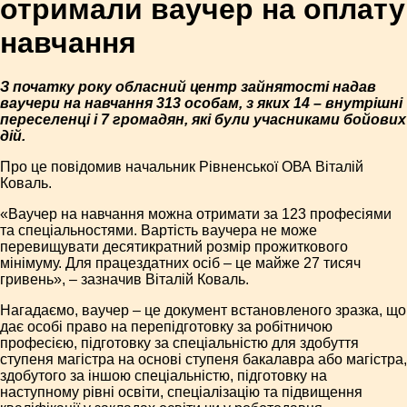
отримали ваучер на оплату
навчання
З початку року обласний центр зайнятості надав
ваучери на навчання 313 особам, з яких 14 – внутрішні
переселенці і 7 громадян, які були учасниками бойових
дій.
Про це повідомив начальник Рівненської ОВА Віталій
Коваль.
«Ваучер на навчання можна отримати за 123 професіями
та спеціальностями. Вартість ваучера не може
перевищувати десятикратний розмір прожиткового
мінімуму. Для працездатних осіб – це майже 27 тисяч
гривень», – зазначив Віталій­ Коваль.
Нагадаємо, ваучер – це документ встановленого зразка, що
дає особі право на перепідготовку за робітничою
професією, підготовку за спеціальністю для здобуття
ступеня магістра на основі ступеня бакалавра або магістра,
здобутого за іншою спеціальністю, підготовку на
наступному рівні освіти, спеціалізацію та підвищення