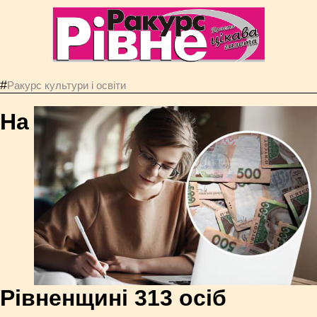
#
Ракурс культури і освіти
На
Рівненщині 313 осіб