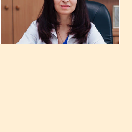
Світлана Муравська: «В нашому
міському пологовому будинку
все гаразд…»