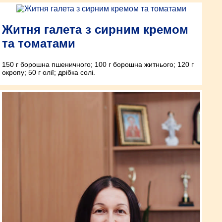
Житня галета з сирним кремом
та томатами
150 г борошна пшеничного; 100 г борошна житнього; 120 г
окропу; 50 г олії; дрібка солі.