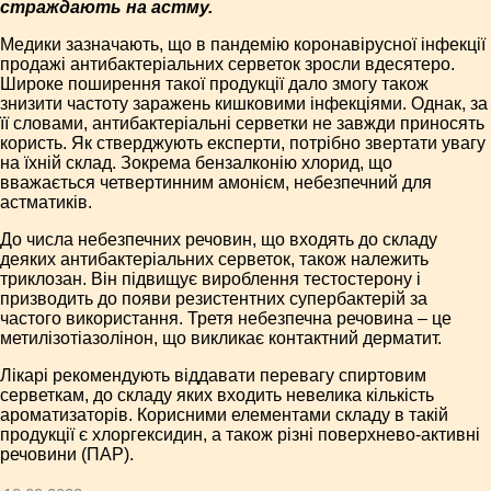
страждають на астму.
Медики зазначають, що в пандемію коронавірусної інфекції
продажі антибактеріальних серветок зросли вдесятеро.
Широке поширення такої продукції дало змогу також
знизити частоту заражень кишковими інфекціями. Однак, за
її словами, антибактеріальні серветки не завжди приносять
користь. Як стверджують експерти, потрібно звертати увагу
на їхній склад. Зокрема бензалконію хлорид, що
вважається четвертинним амонієм, небезпечний для
астматиків.
До числа небезпечних речовин, що входять до складу
деяких антибактеріальних серветок, також належить
триклозан. Він підвищує вироблення тестостерону і
призводить до появи резистентних супербактерій за
частого використання. Третя небезпечна речовина – це
метилізотіазолінон, що викликає контактний дерматит.
Лікарі рекомендують віддавати перевагу спиртовим
серветкам, до складу яких входить невелика кількість
ароматизаторів. Корисними елементами складу в такій
продукції є хлоргексидин, а також різні поверхнево-активні
речовини (ПАР).