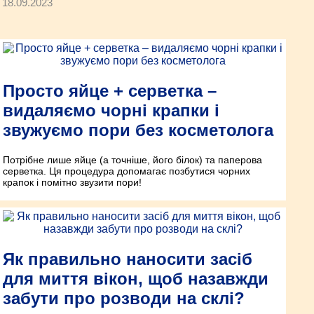
18.09.2023
Просто яйце + серветка –
видаляємо чорні крапки і
звужуємо пори без косметолога
Потрібне лише яйце (а точніше, його білок) та паперова
серветка. Ця процедура допомагає позбутися чорних
крапок і помітно звузити пори!
Як правильно наносити засіб
для миття вікон, щоб назавжди
забути про розводи на склі?