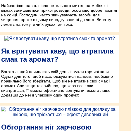
Найчастіше, навіть після ретельного миття, на меблях і
вікнах залишаються прикрі розводи, особливо добре помітні
на сонці. Господині часто звинувачують засоби для
чищення, проте в цьому випадку вони ні до чого. Вина тут
лежить на тому, в чиїх руках ганчірка.
Як врятувати каву, що втратила
смак та аромат?
Багато людей починають свій день із кухля гарячої кави.
Однак для того, щоб насолоджуватися напоєм, необхідно
правильно його зберігати, щоб він не втратив свої смак і
аромат. Але якщо так вийшло, що кава все-таки
вивітрилася, її можна ефективно врятувати, всього лише
додавши до неї в упаковку один продукт.
Обгортання ніг харчовою