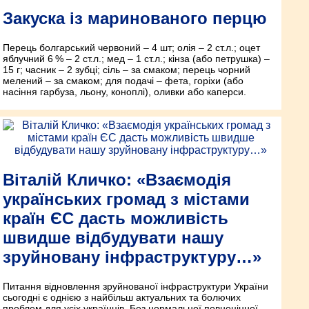
Закуска із маринованого перцю
Перець болгарський червоний – 4 шт; олія – 2 ст.л.; оцет
яблучний 6 % – 2 ст.л.; мед – 1 ст.л.; кінза (або петрушка) –
15 г; часник – 2 зубці; сіль – за смаком; перець чорний
мелений – за смаком; для подачі – фета, горіхи (або
насіння гарбуза, льону, коноплі), оливки або каперси.
Віталій Кличко: «Взаємодія
українських громад з містами
країн ЄС дасть можливість
швидше відбудувати нашу
зруйновану інфраструктуру…»
Питання відновлення зруйнованої інфраструктури України
сьогодні є однією з найбільш актуальних та болючих
проблем для усіх українців. Без нормальної повноцінної