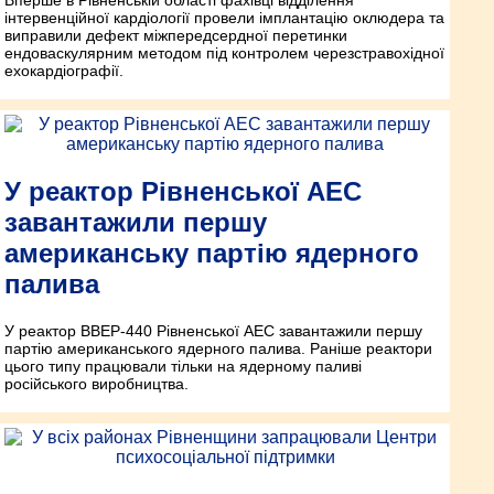
Вперше в Рівненській області фахівці відділення
інтервенційної кардіології провели імплантацію оклюдера та
виправили дефект міжпередсердної перетинки
ендоваскулярним методом під контро­лем черезстравохідної
ехокардіографії.
У реактор Рівненської АЕС
завантажили першу
американську партію ядерного
палива
У реактор ВВЕР-440 Рівненської АЕС завантажили першу
партію американського ядерного палива. Раніше реактори
цього типу працювали тільки на ядерному паливі
російського виробництва.