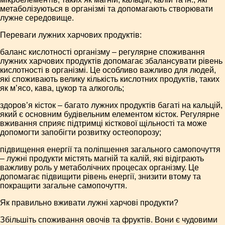
метаболізуються в організмі та допомагають створювати
лужне середовище.
Переваги лужних харчових продуктів:
баланс кислотності організму – регулярне споживання
лужних харчових продуктів допомагає збалансувати рівень
кислотності в організмі. Це особливо важливо для людей,
які споживають велику кількість кислотних продуктів, таких
як м’ясо, кава, цукор та алкоголь;
здоров’я кісток – багато лужних продуктів багаті на кальцій,
який є основним будівельним елементом кісток. Регулярне
вживання сприяє підтримці кісткової щільності та може
допомогти запобігти розвитку остеопорозу;
підвищення енергії та поліпшення загального самопочуття
– лужні продукти містять магній та калій, які відіграють
важливу роль у метаболічних процесах організму. Це
допомагає підвищити рівень енергії, знизити втому та
покращити загальне самопочуття.
Як правильно вживати лужні харчові продукти?
Збільшіть споживання овочів та фруктів. Вони є чудовими