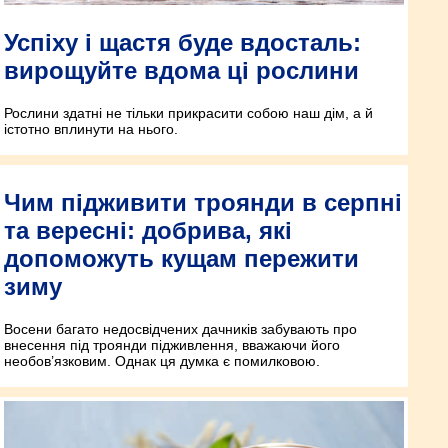
Успіху і щастя буде вдосталь:
вирощуйте вдома ці рослини
Рослини здатні не тільки прикрасити собою наш дім, а й
істотно вплинути на нього.
Чим підживити троянди в серпні
та вересні: добрива, які
допоможуть кущам пережити
зиму
Восени багато недосвідчених дачників забувають про
внесення під троянди підживлення, вважаючи його
необов’язковим. Однак ця думка є помилковою.