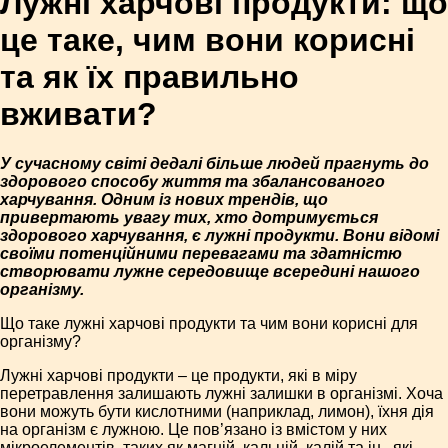
Лужні харчові продукти: що
це таке, чим вони корисні
та як їх правильно
вживати?
У сучасному світі дедалі більше людей прагнуть до
здорового способу життя та збалансованого
харчування. Одним із нових трендів, що
привертають увагу тих, хто дотримується
здорового харчування, є лужні продукти. Вони відомі
своїми потенційними перевагами та здатністю
створювати лужне середовище всередині нашого
організму.
Що таке лужні харчові продукти та чим вони корисні для
організму?
Лужні харчові продукти – це продукти, які в міру
перетравлення залишають лужні залишки в організмі. Хоча
вони можуть бути кислотними (наприклад, лимон), їхня дія
на організм є лужною. Це пов’язано із вмістом у них
мікроелементів, таких як магній, кальцій, калій та ін., які