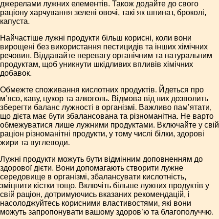
джерелами лужних елементів. Також додайте до свого
раціону харчування зелені овочі, такі як шпинат, броколі,
капуста.
Найчастіше лужні продукти більш корисні, коли вони
вирощені без використання пестицидів та інших хімічних
речовин. Віддавайте перевагу органічним та натуральним
продуктам, щоб уникнути шкідливих впливів хімічних
добавок.
Обмежте споживання кислотних продуктів. Йдеться про
м’ясо, каву, цукор та алкоголь. Відмова від них дозволить
зберегти баланс лужності в організмі. Важливо пам’ятати,
що дієта має бути збалансована та різноманітна. Не варто
обмежуватися лише лужними продуктами. Включайте у свій
раціон різноманітні продукти, у тому числі білки, здорові
жири та вуглеводи.
Лужні продукти можуть бути відмінним доповненням до
здорової дієти. Вони допомагають створити лужне
середовище в організмі, збалансувати кислотність,
зміцнити кістки тощо. Включіть більше лужних продуктів у
свій раціон, дотримуючись вказаних рекомендацій, і
насолоджуйтесь корисними властивостями, які вони
можуть запропонувати вашому здоров’ю та благополуччю.