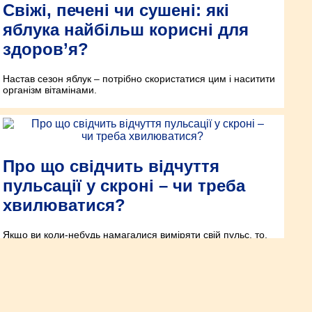
Свіжі, печені чи сушені: які
яблука найбільш корисні для
здоров’я?
Настав сезон яблук – потрібно скористатися цим і наситити
організм вітамінами.
Про що свідчить відчуття
пульсації у скроні – чи треба
хвилюватися?
Якщо ви коли-небудь намагалися виміряти свій пульс, то,
ймовірно, притискали вказівний і середній пальці до
внутрішньої сторони зап’ястя і неухильно рахували кожен
пульсуючий удар. Проте чи знаєте ви, що вимір пульсу не
обмежується лише зап’ястям? Існує безліч інших точок
пульсу, які розташовані в інших частинах тіла. На думку
фахівців Penn Medicine, до них належать внутрішня