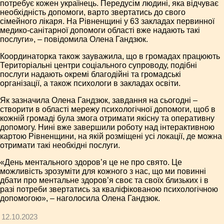
потребує кожен українець. Передусім людині, яка відчуває
необхідність допомоги, варто звертатись до свого
сімейного лікаря. На Рівненщині у 63 закладах первинної
медико-санітарної допомоги області вже надають такі
послуги», – повідомила Олена Гандзюк.
Координаторка також зауважила, що в громадах працюють
Територіальні центри соціального супроводу, подібні
послуги надають окремі благодійні та громадські
організації, а також психологи в закладах освіти.
Як зазначила Олена Гандзюк, завдання на сьогодні –
створити в області мережу психологічної допомоги, щоб в
кожній громаді була змога отримати якісну та оперативну
допомогу. Нині вже завершили роботу над інтерактивною
картою Рівненщини, на якій розміщені усі локації, де можна
отримати такі необхідні послуги.
«День ментального здоров’я це не про свято. Це
можливість зрозуміти для кожного з нас, що ми повинні
дбати про ментальне здоров’я своє та своїх близьких і в
разі потреби звертатись за кваліфікованою психологічною
допомогою», – наголосила Олена Гандзюк.
12.10.2023