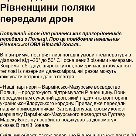
Рівненщини поляки
передали дрон
Потужний дрон для рівненських прикордонників
передали з Польщі. Про це повідомив начальник
Рівненської ОВА Віталій Коваль.
Він витримує несприятливі погодні умови і температури в
діапазоні від –20° до 50° C і оснащений різними камерами.
Зокрема, об’єднує ширококутові, камери масштабування і
теплові із лазерним далекоміром, які разом можуть
фіксувати потрібні дані з повітря.
«Наші партнери – Вармінсько-Мазурське воєводство
Польщі – продовжують підтримувати Рівненщину. Вони
передали нам сучасний дрон, який підсилить моніторинг
українсько-білоруського кордону. Прилад вже передали
нашим прикордонникам. Зателефонував своєму колезі –
маршалку Вармінсько-Мазурського воєводства Густаву
Мареку Бжезіну і особисто подякував за допомогу», –
сказав Віталій Коваль.
Очільник області також додав, що Рівненщина уже понад 20