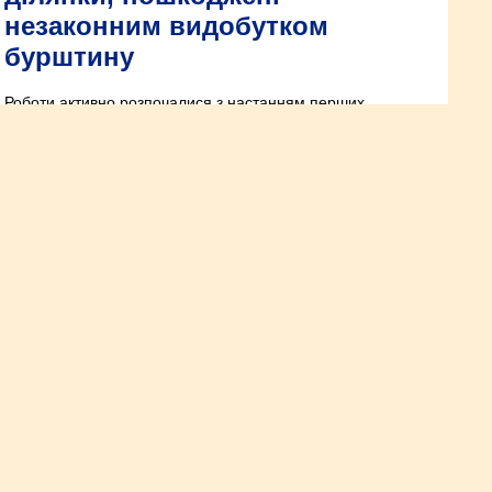
незаконним видобутком
бурштину
Роботи активно розпочалися з настанням перших
сприятливих для посадки лісу днів осені. Протягом осінньої
лісокультурної кампанії в лісах Рівненщини заплановано
різні лісовідновні заходи на площі понад 90 га. Зараз
лісівники працюють на ділянках, де це можливо (минулої
весни провели детальне обстеження кожної площі).