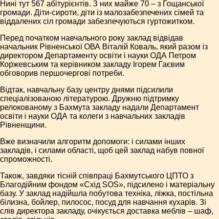
Нині тут 567 абітурієнтів. З них майже 70 – з Гощанської
громади. Діти-сироти, діти із малозабезпечених сімей та
віддалених сіл громади забезпечуються гуртожитком.
Перед початком навчального року заклад відвідав
начальник Рівненської ОВА Віталій Коваль, який разом із
директором Департаменту освіти і науки ОДА Петром
Коржевським та керівником закладу Ігорем Гаєвим
обговорив першочергові потреби.
Відтак, навчальну базу центру днями підсилили
спеціалізованою літературою. Дружню підтримку
релокованому з Бахмута закладу надали Департамент
освіти і науки ОДА та колеги з навчальних закладів
Рівненщини.
Вже визначили алгоритм допомоги: і силами інших
закладів, і силами області, щоб цей заклад набув повної
спроможності.
Також, завдяки тісній співпраці Бахмутського ЦПТО з
Благодійним фондом «Схід SOS», підсилено і матеріальну
базу. У заклад надійшла побутова техніка, ліжка, постільна
білизна, бойлер, пилосос, посуд для навчання кухарів. Зі
слів директора закладу, очікується доставка меблів – шаф,