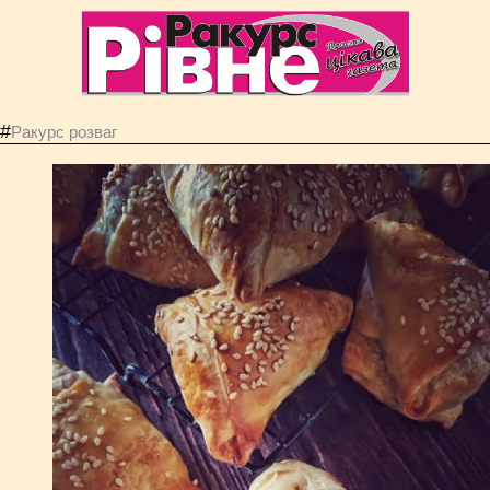
#
Ракурс розваг