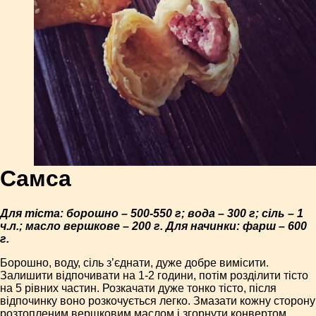
Самса
Для тіста: борошно – 500-550 г; вода – 300 г; сіль – 1
ч.л.; масло вершкове – 200 г. Для начинки: фарш – 600
г.
Борошно, воду, сіль з’єднати, дуже добре вимісити.
Залишити відпочивати на 1-2 години, потім розділити тісто
на 5 рівних частин. Розкачати дуже тонко тісто, після
відпочинку воно розкочується легко. Змазати кожну сторону
розтопленим вершковим маслом і згорнути конвертом.