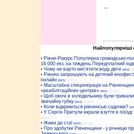
...
Найпопулярніші с
• Рiвне-Ракурс Популярна громадсько-пол
16 000 екз. на тиждень Передплатний інд
• Чому не варто кип’ятити воду двічі
[964]
(2
• Рівнян запрошують на дитячий кінофест
онлайн
[965]
(27471)
• Масштабна спецоперація на Рівненщині
«реабілітаційних центрів»
[965]
(27447)
• Щоб овочі в холодильнику були тривалий
звичайну губку
[964]
(27421)
• Коли відкриються рівненські садочки?
[96
• У Сергія Притули вкрали взуття в поїзді
(27207)
• Живи до ста!
[965]
(27013)
• Про здобутки Рівненщини - у річницю 
Зеленського