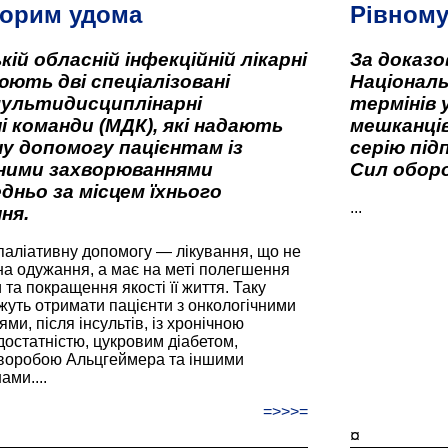
орим удома
Рівном
кій обласній інфекційній лікарні
За доказ
ють дві спеціалізовані
Національ
мультидисциплінарні
термінів 
і команди (МДК), які надають
мешканців
у допомогу пацієнтам із
серію під
вними захворюваннями
Сил оборо
дньо за місцем їхнього
...
ня.
паліативну допомогу — лікування, що не
а одужання, а має на меті полегшення
та покращення якості її життя. Таку
жуть отримати пацієнти з онкологічними
и, після інсультів, із хронічною
остатністю, цукровим діабетом,
хворобою Альцгеймера та іншими
ами....
=>>>=
¤