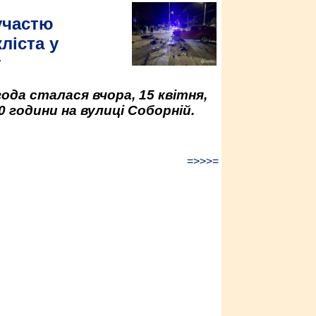
участю
ліста у
у
да сталася вчора, 15 квітня,
0 години на вулиці Соборній.
=>>>=