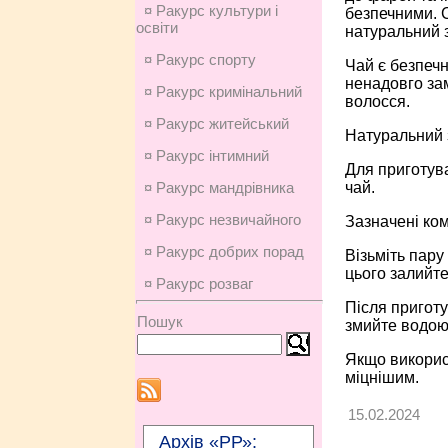
¤ Ракурс культури і
безпечними. 
освіти
натуральний з
¤ Ракурс спорту
Чай є безпеч
ненадовго за
¤ Ракурс кримінальний
волосся.
¤ Ракурс житейський
Натуральний з
¤ Ракурс інтимний
Для приготува
чай.
¤ Ракурс мандрівника
¤ Ракурс незвичайного
Зазначені ком
¤ Ракурс добрих порад
Візьміть пару 
цього залийт
¤ Ракурс розваг
Після приготу
Пошук
змийте водою
Якщо використ
міцнішим.
15.02.2024
Архів «РР»: