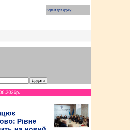
Версія для друку
08.2026p.
ацює
ово: Рівне
ить на новий