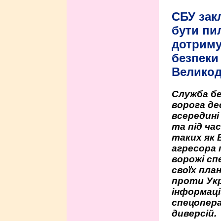
СБУ зак
бути пи
дотриму
безпеки 
Велико
Служба бе
ворога де
всередині
та під час
таких як 
агресора 
ворожі сп
своїх пла
проти Укр
інформаці
спецопера
диверсій.