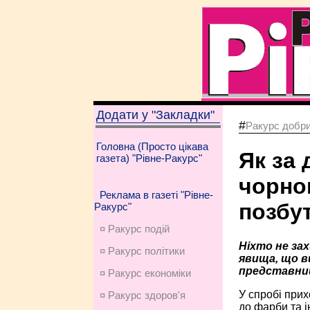
Додати у "Закладки"
#
Ракурс добри
Головна (Просто цікава
Як за
газета) "Рівне-Ракурс"
чорно
Реклама в газеті "Рівне-
позбу
Ракурс"
¤ Ракурс подій
Ніхто не за
¤ Ракурс політики
явища, що в
представниц
¤ Ракурс економiки
У спробі прих
¤ Ракурс здоров'я
до фарби та і