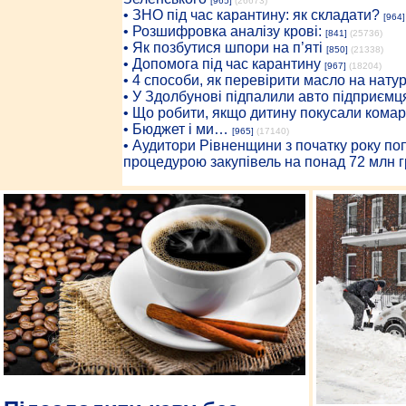
[965]
(26673)
• ЗНО під час карантину: як складати?
[964]
• Розшифровка аналізу крові:
[841]
(25736)
• Як позбутися шпори на п’яті
[850]
(21338)
• Допомога під час карантину
[967]
(18204)
• 4 способи, як перевірити масло на нату
• У Здолбунові підпалили авто підприємц
• Що робити, якщо дитину покусали комар
• Бюджет і ми…
[965]
(17140)
• Аудитори Рівненщини з початку року п
процедурою закупівель на понад 72 млн г