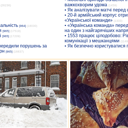
важкохворим удома
(26236)
(1459)
• Як аналізувати матчі перед
• 20-й армійський корпус от
«Української команди»
(1333)
ральність
• «Українська команда» пере
[964]
(18030)
я
на один з найгарячіших напр
[965]
(17519)
і
• 1553 працює цілодобово: Рі
[965]
(17209)
комунікації з мешканцями
(1149
опередили порушень за
• Як безпечно користуватися
рн
[965]
(16837)