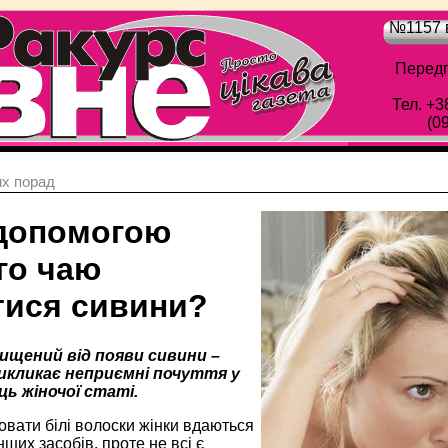
№1157 в
Передп
Тел. +3
(0
х порад
 допомогою
го чаю
тися сивини?
хищений від появи сивини –
икликає неприємні почуття у
ь жіночої статі.
овати білі волоски жінки вдаються
нших засобів, проте не всі є