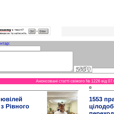
нтар:
Анонсовані статті свіжого № 1226 від 07.
¤
 ювілей
1553 пр
 з Рівного
цілодоб
переход