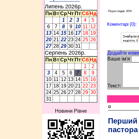
Липень 2026p.
Переглядів: 850
Пн
Вт
Ср
Чт
Пт
Сб
Нд
1
2
3
4
5
Коментарі (0):
6
7
8
9
10
11
12
13
14
15
16
17
18
19
20
21
22
23
24
25
26
27
28
29
30
31
Серпень 2026p.
Додайте коме
Ваше ім'я
Пн
Вт
Ср
Чт
Пт
Сб
Нд
1
2
3
4
5
6
7
8
9
10
11
12
13
14
15
16
Текст:
17
18
19
20
21
22
23
24
25
26
27
28
29
30
31
¤
Новини Рівне
Перший
пастора