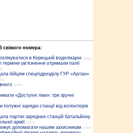
5 свіжого номера:
ролікуватися в Корецькій водолікарні
(2661)
 терміни ув’язнення отримали палії
6)
дала бійцям спецпідрозділу ГУР «Артан»
94)
івного
(2358)
имати «Доступні ліки»: три зручні
 потужні зарядні станції від волонтерів
дала партію зарядних станцій батальйону
льчої армії
(1642)
довжує допомагати нашим захисникам
(1596)
інфекційної лікарні надають допомогу