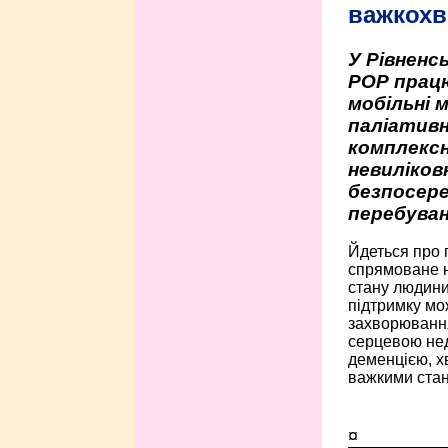
важкохв
У Рівненсь
РОР працю
мобільні 
паліативн
комплексн
невиліко
безпосере
перебуван
Йдеться про 
спрямоване н
стану людини 
підтримку мо
захворюванням
серцевою нед
деменцією, 
важкими стан
¤