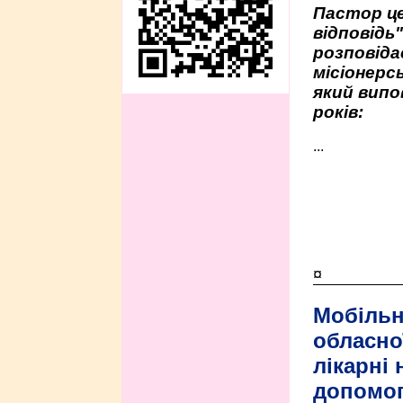
Пастор це
відповідь
розповіда
місіонерсь
який випо
років:
...
¤
Мобільн
обласно
лікарні
допомо