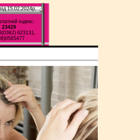
ід 15.02.2024p.
латний індекс:
23429
8(0362) 623131,
98)0565477