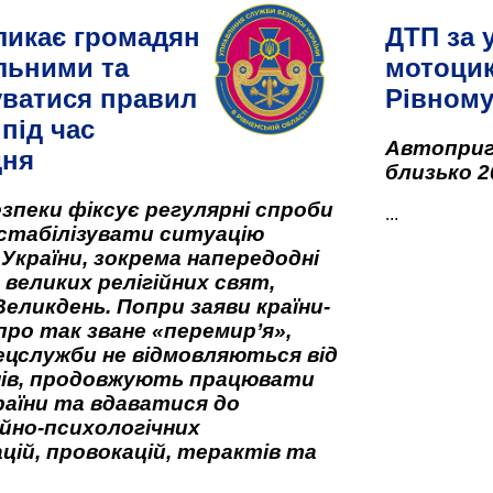
ликає громадян
ДТП за 
льними та
мотоцик
ватися правил
Рівном
під час
Автоприго
дня
близько 2
зпеки фіксує регулярні спроби
...
стабілізувати ситуацію
 України, зокрема напередодні
 великих релігійних свят,
Великдень. Попри заяви країни-
про так зване «перемир’я»,
ецслужби не відмовляються від
нів, продовжують працювати
аїни та вдаватися до
йно-психологічних
цій, провокацій, терактів та