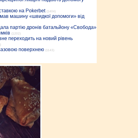
 ставкою на Pokerbet
(1404)
римав машину «швидкої допомоги» від
дала партію дронів батальйону «Свобода»
ямків
(1202)
вне переходить на новий рівень
)
 газовою поверхнею
(1143)