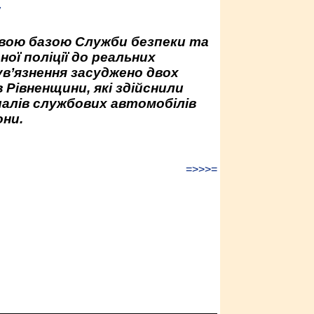
у
овою базою Служби безпеки та
ної поліції до реальних
ув’язнення засуджено двох
 Рівненщини, які здійснили
палів службових автомобілів
ни.
=>>>=