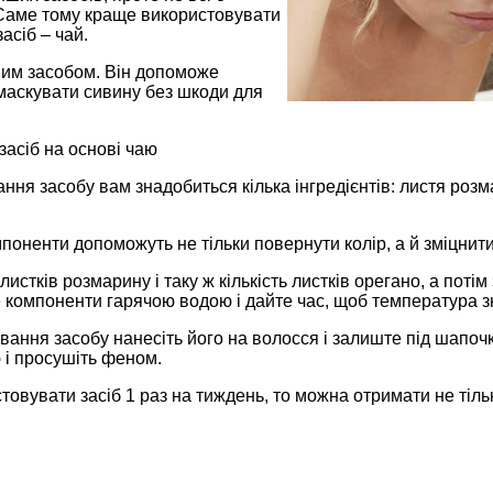
Саме тому краще використовувати
асіб – чай.
ним засобом. Він допоможе
маскувати сивину без шкоди для
асіб на основі чаю
ння засобу вам знадобиться кілька інгредієнтів: листя розм
поненти допоможуть не тільки повернути колір, а й зміцнит
листків розмарину і таку ж кількість листків орегано, а потім
е компоненти гарячою водою і дайте час, щоб температура 
вання засобу нанесіть його на волосся і залиште під шапоч
 і просушіть феном.
овувати засіб 1 раз на тиждень, то можна отримати не тіль