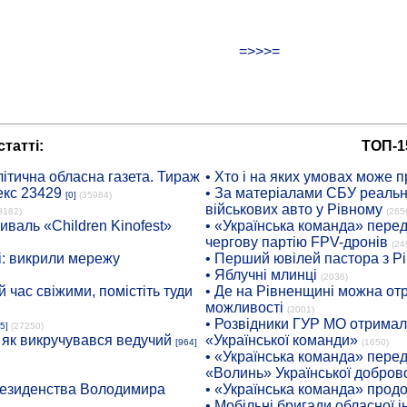
=>>>=
татті:
ТОП-1
ітична обласна газета. Тираж
• Хто і на яких умовах може п
екс 23429
• За матеріалами СБУ реальні
[0]
(35984)
військових авто у Рівному
8182)
(265
иваль «Children Kinofest»
• «Українська команда» пере
чергову партію FPV-дронів
(24
: викрили мережу
• Перший ювілей пастора з Р
• Яблучні млинці
(2036)
 час свіжими, помістіть туди
• Де на Рівненщині можна отр
можливості
(2001)
• Розвідники ГУР МО отримали
5]
(27250)
: як викручувався ведучий
«Української команди»
[964]
(1650)
• «Українська команда» пере
«Волинь» Української доброво
президенства Володимира
• «Українська команда» про
• Мобільні бригади обласної 