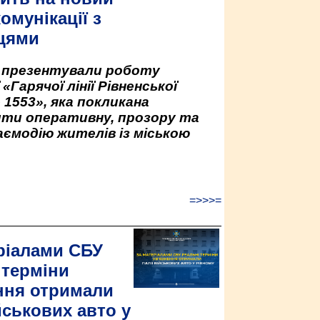
омунікації з
цями
у презентували роботу
«Гарячої лінії Рівненської
 1553», яка покликана
ити оперативну, прозору та
аємодію жителів із міською
=>>>=
ріалами СБУ
 терміни
ння отримали
йськових авто у