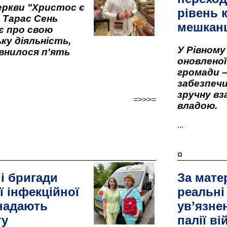
ркви "Христос є
рівень к
" Тарас Сень
мешкан
є про свою
ку діяльність,
У Рівном
внилося п'ять
оновленої 
громади –
забезпеч
зручну вз
=>>>=
владою.
...
¤
і бригади
За мате
ї інфекційної
реальні
 надають
ув’язне
гу
палії ві